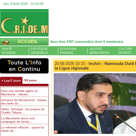
Jeu, 6 Août 2026 -
10:25:10
ACCUEIL
Vous êtes 4767 connecté(s) dont 0 membre(s)
SANTÉ
POLITIQUE
ECONOMIE
JUSTICE
CULTURE
HYGIÈNE
GÉNÉRALE
FINANCE
DÉMOCRATIE
SPORTS
20-06-2026 10:15 -
Inchiri : Haimouda Ould 
la Ligue régionale
/30 jours
+ Lus/7 jours
Pour une retraite digne en
Mauritanie : relever...
Aéroport de Nouakchott : baisse
des tarifs du...
Vidéo. Sénégal : les propos de
Cheikh Tidiane...
La Mauritanie lance une
campagne de semis...
La mémoire effacée : quand la
mairie de...