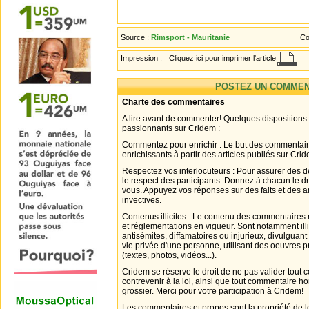
Source :
Rimsport - Mauritanie
Co
Impression :
Cliquez ici pour imprimer l'article
POSTEZ UN COMMEN
Charte des commentaires
A lire avant de commenter! Quelques dispositions
passionnants sur Cridem :
Commentez pour enrichir : Le but des commentair
enrichissants à partir des articles publiés sur Cri
Respectez vos interlocuteurs : Pour assurer des d
le respect des participants. Donnez à chacun le d
vous. Appuyez vos réponses sur des faits et des 
invectives.
Contenus illicites : Le contenu des commentaires n
et réglementations en vigueur. Sont notamment illi
antisémites, diffamatoires ou injurieux, divulguant
vie privée d'une personne, utilisant des oeuvres p
(textes, photos, vidéos...).
Cridem se réserve le droit de ne pas valider tout
contrevenir à la loi, ainsi que tout commentaire h
grossier. Merci pour votre participation à Cridem!
Les commentaires et propos sont la propriété de l