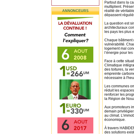
Partout dans la ca
multiplient. Prés
ANNONCEURS
réalité de véritab
dépassent réguliè
La question est s
architecturaux con
les pays les plus
Chaque bâtiment (
vulnérabilité. Ch
logement mal conç
l’énergie pour le
Face à cette situa
Climatique intégra
des toitures, la ve
empreinte carbone
nécessaire à l'heu
Les communes ont 
réduit les espaces 
renforcer les prog
la Région de Noua
Aux promoteurs im
demain privilégie
au climat. L’immob
économique.
À travers HABIDE
des solutions exis