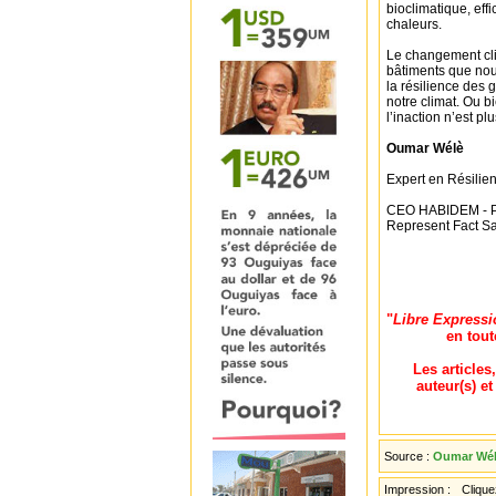
bioclimatique, effi
chaleurs.
Le changement clim
bâtiments que nous
la résilience des 
notre climat. Ou b
l’inaction n’est pl
Oumar Wélè
Expert en Résilien
CEO HABIDEM - Pré
Represent Fact Sa
"
Libre Expressi
en tout
Les articles
auteur(s) e
Source :
Oumar Wé
Impression :
Cliquez