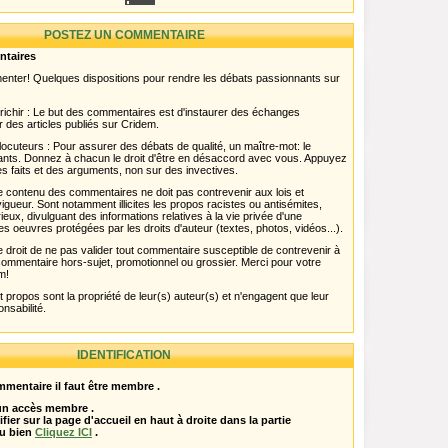
POSTEZ UN COMMENTAIRE
ntaires
menter! Quelques dispositions pour rendre les débats passionnants sur
chir : Le but des commentaires est d'instaurer des échanges
r des articles publiés sur Cridem.
ocuteurs : Pour assurer des débats de qualité, un maître-mot: le
pants. Donnez à chacun le droit d'être en désaccord avec vous. Appuyez
s faits et des arguments, non sur des invectives.
 Le contenu des commentaires ne doit pas contrevenir aux lois et
igueur. Sont notamment illicites les propos racistes ou antisémites,
rieux, divulguant des informations relatives à la vie privée d'une
es oeuvres protégées par les droits d'auteur (textes, photos, vidéos...).
 droit de ne pas valider tout commentaire susceptible de contrevenir à
ut commentaire hors-sujet, promotionnel ou grossier. Merci pour votre
m!
propos sont la propriété de leur(s) auteur(s) et n'engagent que leur
onsabilité.
IDENTIFICATION
mentaire il faut être membre .
 un accès membre .
ifier sur la page d'accueil en haut à droite dans la partie
u bien
Cliquez ICI
.