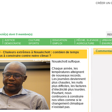
CRÉER UN 
ecté(s) dont 0 membre(s)
RE
JUSTICE
CULTURE
EDUCATION
PÊCHE, ELEVAGE
URBANI
DÉMOCRATIE
SPORTS
EMPLOI
AGRICULTURE
ENVIRO
Commentair
 -
Chaleurs extrêmes à Nouakchott : combien de temps
s à construire contre notre climat ?
Nouakchott suffoque.
Chaque année, les
températures atteignent
de nouveaux records.
Les journées deviennent
plus chaudes, les nuits
plus difficiles, les factures
d’électricité plus lourdes.
Pourtant, nous
continuons à construire
nos villes comme si le
changement climatique
n’existait pas.