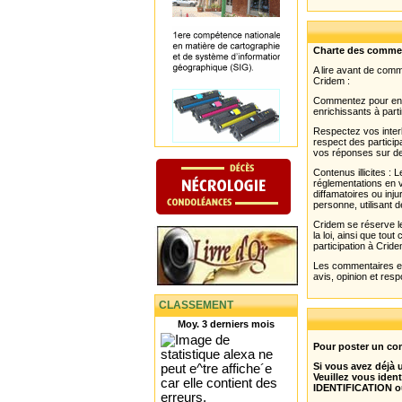
Charte des comme
A lire avant de com
Cridem :
Commentez pour enri
enrichissants à parti
Respectez vos interl
respect des partici
vos réponses sur de
Contenus illicites :
réglementations en v
diffamatoires ou inju
personne, utilisant d
Cridem se réserve le
la loi, ainsi que to
participation à Cride
Les commentaires et 
avis, opinion et resp
CLASSEMENT
Moy. 3 derniers mois
Pour poster un com
Si vous avez déjà
Veuillez vous ident
IDENTIFICATION o