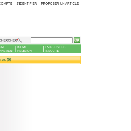
COMPTE
S'IDENTIFIER
PROPOSER UN ARTICLE
CHERCHER
SME
ISLAM
FAITS DIVERS
NNEMENT
RELIGION
INSOLITE
es (0)