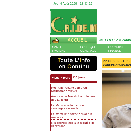
Jeu, 6 Août 2026 -
18:33:22
ACCUEIL
Vous êtes 5237 conn
SANTÉ
POLITIQUE
ECONOMIE
HYGIÈNE
GÉNÉRALE
FINANCE
22-06-2026 10:50
continuerons-nou
/30 jours
+ Lus/7 jours
Pour une retraite digne en
Mauritanie : relever...
Aéroport de Nouakchott : baisse
des tarifs du...
La Mauritanie lance une
campagne de semis...
La mémoire effacée : quand la
mairie de...
Nouakchott face à la montée de
l’insécurité...