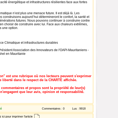
cacité énergétique et infrastructures résilientes face aux fortes
atique n’est plus une menace future. Il est déjà là. Les
 construisons aujourd’hui détermineront le confort, la santé et
générations futures. Nous pouvons continuer à construire contre
ien choisir de construire avec lui. Face aux chaleurs extrêmes,
us une option.
ce Climatique et infrastructures durables
sident Association des Innovateurs de l'OAPI-Mauritaniens -
hel en Mauritanie
on
" est une rubrique où nos lecteurs peuvent s'exprimer
e liberté dans le respect de la CHARTE affichée.
, commentaires et propos sont la propriété de leur(s)
t n'engagent que leur avis, opinion et responsabilité.
lé
Commentaires :
0
Lus :
9918
 ici pour imprimer l'article