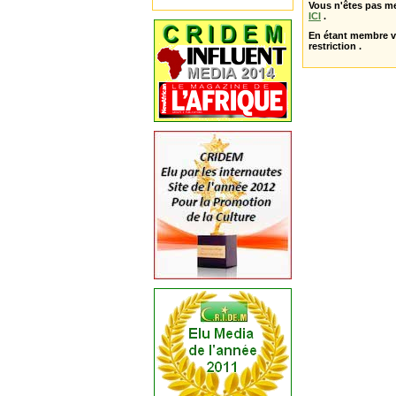
Vous n'êtes pas m
ICI
.
En étant membre 
restriction .