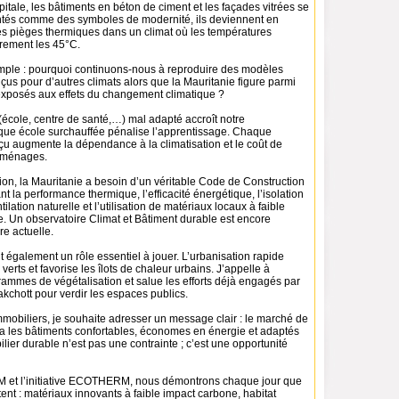
pitale, les bâtiments en béton de ciment et les façades vitrées se
entés comme des symboles de modernité, ils deviennent en
les pièges thermiques dans un climat où les températures
rement les 45°C.
imple : pourquoi continuons-nous à reproduire des modèles
çus pour d’autres climats alors que la Mauritanie figure parmi
 exposés aux effets du changement climatique ?
école, centre de santé,…) mal adapté accroît notre
aque école surchauffée pénalise l’apprentissage. Chaque
u augmente la dépendance à la climatisation et le coût de
s ménages.
tion, la Mauritanie a besoin d’un véritable Code de Construction
nt la performance thermique, l’efficacité énergétique, l’isolation
ntilation naturelle et l’utilisation de matériaux locaux à faible
. Un observatoire Climat et Bâtiment durable est encore
re actuelle.
également un rôle essentiel à jouer. L’urbanisation rapide
verts et favorise les îlots de chaleur urbains. J’appelle à
rammes de végétalisation et salue les efforts déjà engagés par
kchott pour verdir les espaces publics.
mobiliers, je souhaite adresser un message clair : le marché de
ra les bâtiments confortables, économes en énergie et adaptés
ilier durable n’est pas une contrainte ; c’est une opportunité
M et l’initiative ECOTHERM, nous démontrons chaque jour que
tent : matériaux innovants à faible impact carbone, habitat