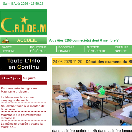
Sam, 8 Août 2026 -
15:59:29
ACCUEIL
Vous êtes 5255 connecté(s) dont 0 membre(s)
SANTÉ
POLITIQUE
ECONOMIE
JUSTICE
CULTURE
HYGIÈNE
GÉNÉRALE
FINANCE
DÉMOCRATIE
SPORTS
24-06-2026 11:20 -
Début des examens du BE
/30 jours
+ Lus/7 jours
Pour une retraite digne en
Mauritanie : relever...
La Mauritanie lance une
campagne de semis...
Nouakchott face à la montée de
l’insécurité...
Mauritanie : le gouvernement
renforce le...
La mémoire effacée : quand la
mairie de...
dans la filière unifiée et 45 dans la filière lan