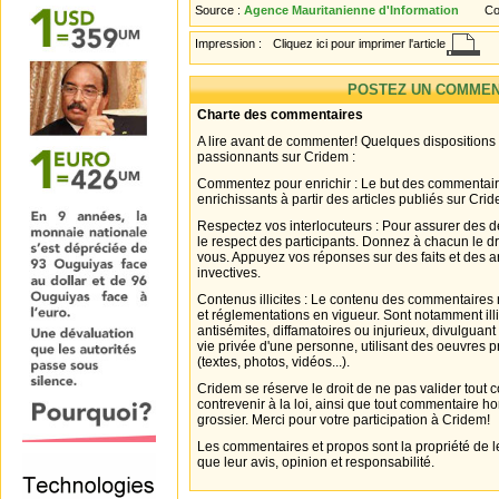
Source :
Agence Mauritanienne d'Information
Co
Impression :
Cliquez ici pour imprimer l'article
POSTEZ UN COMMEN
Charte des commentaires
A lire avant de commenter! Quelques dispositions
passionnants sur Cridem :
Commentez pour enrichir : Le but des commentair
enrichissants à partir des articles publiés sur Cri
Respectez vos interlocuteurs : Pour assurer des d
le respect des participants. Donnez à chacun le d
vous. Appuyez vos réponses sur des faits et des 
invectives.
Contenus illicites : Le contenu des commentaires n
et réglementations en vigueur. Sont notamment illi
antisémites, diffamatoires ou injurieux, divulguant
vie privée d'une personne, utilisant des oeuvres p
(textes, photos, vidéos...).
Cridem se réserve le droit de ne pas valider tout
contrevenir à la loi, ainsi que tout commentaire h
grossier. Merci pour votre participation à Cridem!
Les commentaires et propos sont la propriété de l
que leur avis, opinion et responsabilité.