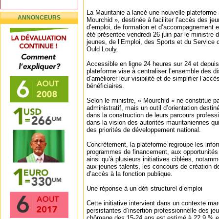
La Mauritanie a lancé une nouvelle plateforme
ANNONCEURS
Mourchid », destinée à faciliter l’accès des 
d’emploi, de formation et d’accompagnement entr
été présentée vendredi 26 juin par le ministre 
jeunes, de l’Emploi, des Sports et du Service
Ould Louly.
Accessible en ligne 24 heures sur 24 et depuis
plateforme vise à centraliser l’ensemble des di
d’améliorer leur visibilité et de simplifier l’accè
bénéficiaires.
Selon le ministre, « Mourchid » ne constitue p
administratif, mais un outil d’orientation dest
dans la construction de leurs parcours professio
dans la vision des autorités mauritaniennes qu
des priorités de développement national.
Concrètement, la plateforme regroupe les infor
programmes de financement, aux opportunités 
ainsi qu’à plusieurs initiatives ciblées, notamm
aux jeunes talents, les concours de création 
d’accès à la fonction publique.
Une réponse à un défi structurel d’emploi
Cette initiative intervient dans un contexte mar
persistantes d’insertion professionnelle des je
chômage des 15-24 ans est estimé à 22,9 % e