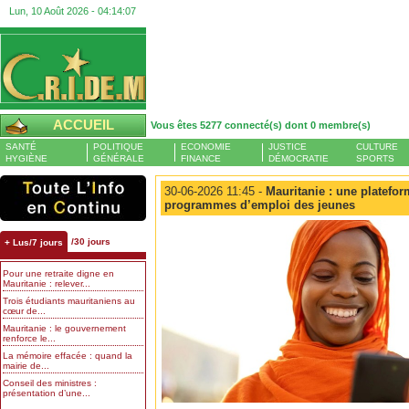
Lun, 10 Août 2026 -
04:14:08
ACCUEIL
Vous êtes 5277 connecté(s) dont 0 membre(s)
SANTÉ
POLITIQUE
ECONOMIE
JUSTICE
CULTURE
HYGIÈNE
GÉNÉRALE
FINANCE
DÉMOCRATIE
SPORTS
30-06-2026 11:45 -
Mauritanie : une platefor
programmes d’emploi des jeunes
/30 jours
+ Lus/7 jours
Pour une retraite digne en
Mauritanie : relever...
Trois étudiants mauritaniens au
cœur de...
Mauritanie : le gouvernement
renforce le...
La mémoire effacée : quand la
mairie de...
Conseil des ministres :
présentation d’une...