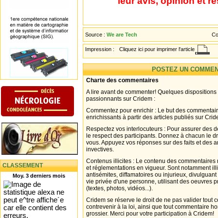
leur avis, opinion et r
Source :
We are Tech
Co
Impression :
Cliquez ici pour imprimer l'article
POSTEZ UN COMMEN
Charte des commentaires
A lire avant de commenter! Quelques dispositions
passionnants sur Cridem :
Commentez pour enrichir : Le but des commentair
enrichissants à partir des articles publiés sur Cri
Respectez vos interlocuteurs : Pour assurer des d
le respect des participants. Donnez à chacun le d
vous. Appuyez vos réponses sur des faits et des 
invectives.
Contenus illicites : Le contenu des commentaires n
CLASSEMENT
et réglementations en vigueur. Sont notamment illi
antisémites, diffamatoires ou injurieux, divulguant
Moy. 3 derniers mois
vie privée d'une personne, utilisant des oeuvres p
(textes, photos, vidéos...).
Cridem se réserve le droit de ne pas valider tout
contrevenir à la loi, ainsi que tout commentaire h
grossier. Merci pour votre participation à Cridem!