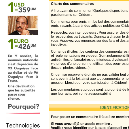
Charte des commentaires
A lire avant de commenter! Quelques dispositions
passionnants sur Cridem :
Commentez pour enrichir : Le but des commentair
enrichissants à partir des articles publiés sur Cri
Respectez vos interlocuteurs : Pour assurer des d
le respect des participants. Donnez à chacun le d
vous. Appuyez vos réponses sur des faits et des 
invectives.
Contenus illicites : Le contenu des commentaires n
et réglementations en vigueur. Sont notamment illi
antisémites, diffamatoires ou injurieux, divulguant
vie privée d'une personne, utilisant des oeuvres p
(textes, photos, vidéos...).
Cridem se réserve le droit de ne pas valider tout
contrevenir à la loi, ainsi que tout commentaire h
grossier. Merci pour votre participation à Cridem!
Les commentaires et propos sont la propriété de l
que leur avis, opinion et responsabilité.
IDENTIFICATIO
Pour poster un commentaire il faut être membre
Si vous avez déjà un accès membre .
Veuillez vous identifier sur la page d'accueil en 