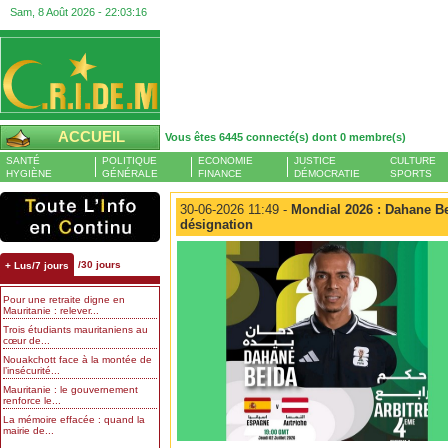
Sam, 8 Août 2026 -
22:03:16
ACCUEIL
Vous êtes 6445 connecté(s) dont 0 membre(s)
SANTÉ
POLITIQUE
ECONOMIE
JUSTICE
CULTURE
HYGIÈNE
GÉNÉRALE
FINANCE
DÉMOCRATIE
SPORTS
30-06-2026 11:49 -
Mondial 2026 : Dahane Be
désignation
/30 jours
+ Lus/7 jours
Pour une retraite digne en
Mauritanie : relever...
Trois étudiants mauritaniens au
cœur de...
Nouakchott face à la montée de
l’insécurité...
Mauritanie : le gouvernement
renforce le...
La mémoire effacée : quand la
mairie de...