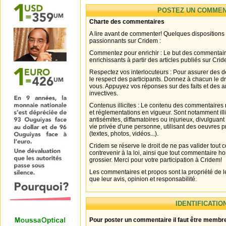
POSTEZ UN COMMEN
Charte des commentaires
A lire avant de commenter! Quelques dispositions
passionnants sur Cridem :
Commentez pour enrichir : Le but des commentair
enrichissants à partir des articles publiés sur Cri
Respectez vos interlocuteurs : Pour assurer des d
le respect des participants. Donnez à chacun le d
vous. Appuyez vos réponses sur des faits et des 
invectives.
Contenus illicites : Le contenu des commentaires n
et réglementations en vigueur. Sont notamment illi
antisémites, diffamatoires ou injurieux, divulguant
vie privée d'une personne, utilisant des oeuvres p
(textes, photos, vidéos...).
Cridem se réserve le droit de ne pas valider tout
contrevenir à la loi, ainsi que tout commentaire h
grossier. Merci pour votre participation à Cridem!
Les commentaires et propos sont la propriété de l
que leur avis, opinion et responsabilité.
IDENTIFICATIO
Pour poster un commentaire il faut être membre