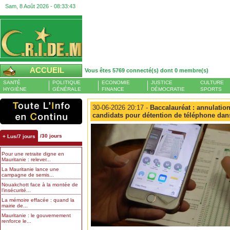
Sam, 8 Août 2026 -
08:33:43
ACCUEIL
Vous êtes 5769 connecté(s) dont 0 membre(s)
SANTÉ
POLITIQUE
ECONOMIE
JUSTICE
CULTURE
HYGIÈNE
GÉNÉRALE
FINANCE
DÉMOCRATIE
SPORTS
30-06-2026 20:17 -
Baccalauréat : annulatio
candidats pour détention de téléphone dans
/30 jours
+ Lus/7 jours
Pour une retraite digne en
Mauritanie : relever...
La Mauritanie lance une
campagne de semis...
Nouakchott face à la montée de
l’insécurité...
La mémoire effacée : quand la
mairie de...
Mauritanie : le gouvernement
renforce le...