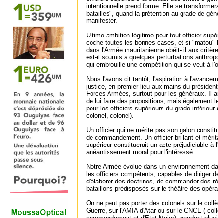
intentionnelle prend forme. Elle se transformer
batailles", quand la prétention au grade de g
manifester.
Ultime ambition légitime pour tout officier supér
coche toutes les bonnes cases, et si "matou" 
dans l'Armée mauritanienne obéit- il aux crit
est-il soumis à quelques perturbations anthrop
qui embrouille une compétition qui se veut à l'o
Nous l'avons dit tantôt, l'aspiration à l'avance
justice, en premier lieu aux mains du président
Forces Armées, surtout pour les généraux. Il a
de lui faire des propositions, mais également
pour les officiers supérieurs du grade inférieu
colonel, colonel).
Un officier qui ne mérite pas son galon constit
de commandement. Un officier brillant et mérita
supérieur constituerait un acte préjudiciable à 
anéantissement moral pour l'intéressé.
Notre Armée évolue dans un environnement dan
les officiers compétents, capables de diriger d
d'élaborer des doctrines, de commander des r
bataillons prédisposés sur le théâtre des opéra
On ne peut pas porter des colonels sur le col
Guerre, sur l'AMIA d'Atar ou sur le CNCE ( coll
commandement et d'Etat-Major), pendant plusie