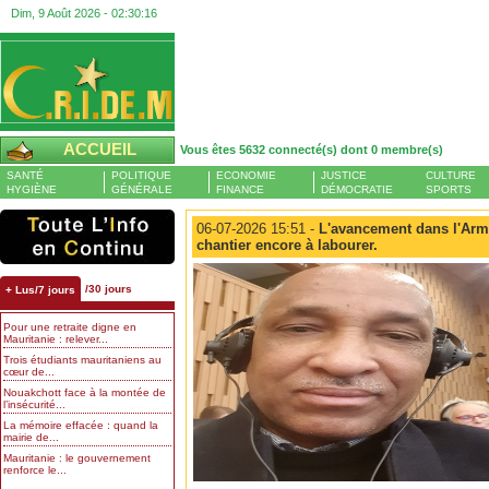
Dim, 9 Août 2026 -
02:30:17
ACCUEIL
Vous êtes 5632 connecté(s) dont 0 membre(s)
SANTÉ
POLITIQUE
ECONOMIE
JUSTICE
CULTURE
HYGIÈNE
GÉNÉRALE
FINANCE
DÉMOCRATIE
SPORTS
06-07-2026 15:51 -
L'avancement dans l'Arm
chantier encore à labourer.
/30 jours
+ Lus/7 jours
Pour une retraite digne en
Mauritanie : relever...
Trois étudiants mauritaniens au
cœur de...
Nouakchott face à la montée de
l’insécurité...
La mémoire effacée : quand la
mairie de...
Mauritanie : le gouvernement
renforce le...