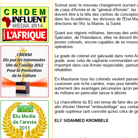
Surtout avec le nouveau changement ouvrant a
de corps d'Armée et de "général d'Armée", les b
doivent être à la tête des centres de concepti
dans les Académies, les divisions de l'Etat-Maj
directions de l'Air, la Marine, la Santé.
Quant aux régions militaires, berceau des uni
Spéciales, de l'Intendance, elles ne doivent 
jeunes colonels, encore capables de se mouvoir
opérations.
Le grade de colonel est galvaudé dans notre Ar
grade, avec celui de capitaine commandant une
important dans une Armée respectable, partout d
réhabiliter.
En Mauritanie tous les colonels veulent passer
couronner une riche carrière, mais pour bénéfici
autrement des avantages pécuniaires qu'on peut 
du militaire en particulier laisse à désirer.
La chancellerie du B1 est tenue de faire des pr
afin d'éviter l'éternel "embouteillage" aux cent
grade supérieur tant convoité qu'est celui de gé
ELY SIDAHMED KROMBELE