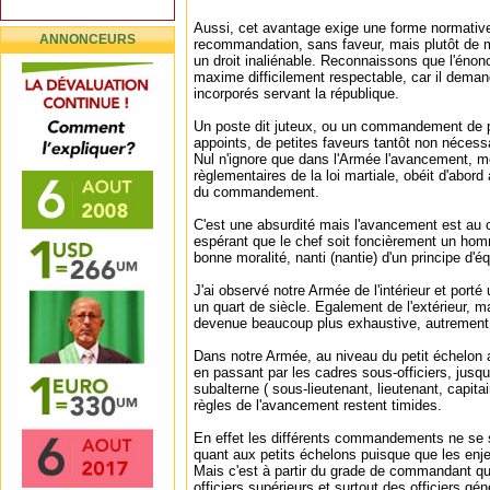
Aussi, cet avantage exige une forme normativ
ANNONCEURS
recommandation, sans faveur, mais plutôt de 
un droit inaliénable. Reconnaissons que l'énon
maxime difficilement respectable, car il demand
incorporés servant la république.
Un poste dit juteux, ou un commandement de p
appoints, de petites faveurs tantôt non nécessa
Nul n'ignore que dans l'Armée l'avancement, 
règlementaires de la loi martiale, obéit d'abord a
du commandement.
C'est une absurdité mais l'avancement est au 
espérant que le chef soit foncièrement un ho
bonne moralité, nanti (nantie) d'un principe d'éq
J'ai observé notre Armée de l'intérieur et port
un quart de siècle. Egalement de l'extérieur, m
devenue beaucoup plus exhaustive, autrement
Dans notre Armée, au niveau du petit échelon al
en passant par les cadres sous-officiers, jusqu'
subalterne ( sous-lieutenant, lieutenant, capi
règles de l'avancement restent timides.
En effet les différents commandements ne se
quant aux petits échelons puisque que les enj
Mais c'est à partir du grade de commandant qu
officiers supérieurs et surtout des officiers gén