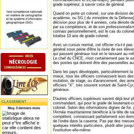
grade supérieur, à savoir celui de général.
Quand on porte un colonel, sur une division de 
académie, ou SG ( du ministère de la Défense)
décision pour plus de 4 années, cela dénote de la
par sa compétence, et de son professionnalis
connais personnellement, est le cas du colon
totalise 10 ans de grade colonel.
Avec un cursus normal, cet officier n'a-t-il pas 
général sous peine d'être la risée de ses élève
qui passent généraux tout en le laissant au 
Le chef du CNCE, n'est certainement pas le seu
des postes qui doivent être des passerelles au
Dans les pays développés, particulièrement la
mieux, tous les officiers connaissent leurs des
mutation, de stage, ou d'avancement, des ann
officiers "X", très souvent sortant de Saint-Cyr
généraux.
D'autres officiers supérieurs savent déjà leur p
CLASSEMENT
commandant, qui pour le grade de lieutenant-co
colonel. Selon des informations dignes de foi, 
Moy. 3 derniers mois
l'Armée mauritanienne bénéficie à la tête de sa
compétent, connaissant parfaitement son domai
de l'ordre dans la caserne. Pas par des mesure
quelques intérêts particuliers, plutôt aller jusq
l'institution elle-même.