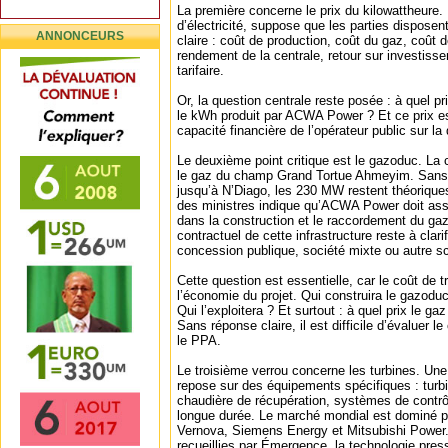
La première concerne le prix du kilowattheure.
d’électricité, suppose que les parties dispos
ANNONCEURS
claire : coût de production, coût du gaz, coût 
rendement de la centrale, retour sur investisse
tarifaire.
Or, la question centrale reste posée : à quel 
le kWh produit par ACWA Power ? Et ce prix es
capacité financière de l’opérateur public sur la
Le deuxième point critique est le gazoduc. La c
le gaz du champ Grand Tortue Ahmeyim. Sans 
jusqu’à N’Diago, les 230 MW restent théoriqu
des ministres indique qu’ACWA Power doit assi
dans la construction et le raccordement du ga
contractuel de cette infrastructure reste à cla
concession publique, société mixte ou autre 
Cette question est essentielle, car le coût de t
l’économie du projet. Qui construira le gazoduc
Qui l’exploitera ? Et surtout : à quel prix le gaz 
Sans réponse claire, il est difficile d’évaluer 
le PPA.
Le troisième verrou concerne les turbines. Un
repose sur des équipements spécifiques : turbi
chaudière de récupération, systèmes de contrô
longue durée. Le marché mondial est dominé pa
Vernova, Siemens Energy et Mitsubishi Power.
recueillies par Émergence, la technologie press