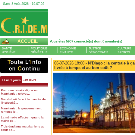
Sam, 8 Août 2026 -
19:07:03
ACCUEIL
Vous êtes 5907 connecté(s) dont 0 membre(s)
SANTÉ
POLITIQUE
ECONOMIE
JUSTICE
CULTURE
HYGIÈNE
GÉNÉRALE
FINANCE
DÉMOCRATIE
SPORTS
06-07-2026 18:00 -
N’Diago : la centrale à ga
livrée à temps et au bon coût ?
/30 jours
+ Lus/7 jours
Pour une retraite digne en
Mauritanie : relever...
Nouakchott face à la montée de
l’insécurité...
Mauritanie : le gouvernement
renforce le...
La mémoire effacée : quand la
mairie de...
Trois étudiants mauritaniens au
cœur de...