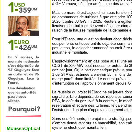
à GE Vernova, héritière américaine des activit
Mais ce marché est aujourd’hui sous tension.
de commandes de turbines à gaz atteindre 100
2026, contre 83 GW fin 2025. Reuters a égalem
livraison des turbines peuvent dépasser cinq an
raison de la hausse mondiale de la demande en
Pour N’Diago, une question devient donc décisi
équipements critiques ont-ils déjà été comman
pas le cas, le calendrier annoncé pourrait être 
industrielle mondiale.
L’approvisionnement en gaz pose aussi une aut
CCGT de 230 MW peut nécessiter autour de 30
gaz par jour. Or, la part domestique prévue pou
1 de GTA est estimée à environ 35 millions de 
marge paraît donc limitée. Le contrat prévoit-i
d’interruption de l’approvisionnement depuis G
La réussite du projet N’Diago ne se jouera don
signature. Elle dépendra de six réponses concr
PPA, le coût du gaz livré à la centrale, le mod
réservation effective des turbines, le calendrie
l’existence d’un plan d’approvisionnement altern
Sans ces éléments, le projet reste stratégique
d’ombre demeurent sur sa bancabilité, son calen
système électrique mauritanien.