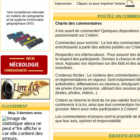
Impression :
Cliquez ici pour imprimer l'article
POSTEZ UN COMMEN
Charte des commentaires
A lire avant de commenter! Quelques dispositions
passionnants sur Cridem :
Commentez pour enrichir : Le but des commentair
enrichissants à partir des articles publiés sur Cri
Respectez vos interlocuteurs : Pour assurer des d
le respect des participants. Donnez à chacun le d
vous. Appuyez vos réponses sur des faits et des 
invectives.
Contenus illicites : Le contenu des commentaires n
et réglementations en vigueur. Sont notamment illi
antisémites, diffamatoires ou injurieux, divulguant
vie privée d'une personne, utilisant des oeuvres p
(textes, photos, vidéos...).
Cridem se réserve le droit de ne pas valider tout
contrevenir à la loi, ainsi que tout commentaire h
CLASSEMENT
grossier. Merci pour votre participation à Cridem!
Moy. 3 derniers mois
Les commentaires et propos sont la propriété de l
que leur avis, opinion et responsabilité.
IDENTIFICATIO