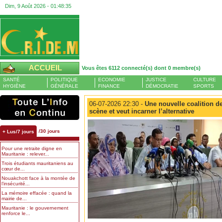
Dim, 9 Août 2026 -
01:48:36
ACCUEIL
Vous êtes 6112 connecté(s) dont 0 membre(s)
SANTÉ
POLITIQUE
ECONOMIE
JUSTICE
CULTURE
HYGIÈNE
GÉNÉRALE
FINANCE
DÉMOCRATIE
SPORTS
06-07-2026 22:30 -
Une nouvelle coalition de
scène et veut incarner l’alternative
/30 jours
+ Lus/7 jours
Pour une retraite digne en
Mauritanie : relever...
Trois étudiants mauritaniens au
cœur de...
Nouakchott face à la montée de
l’insécurité...
La mémoire effacée : quand la
mairie de...
Mauritanie : le gouvernement
renforce le...