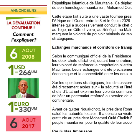
République islamique de Mauritanie. Ce déplace
de son homologue mauritanien, Mohamed Ould
ANNONCEURS
Cette étape fait suite à une vaste tournée prés
l’Afrique de l’Ouest entre le 3 et le 9 juin 20
intense qui a successivement conduit le chef de
au Togo, en Côte d’Ivoire, au Sénégal, au Mal
marquant la volonté du pouvoir béninois de rep
stratégiques.
Échanges marchands et corridors de transp
Selon le communiqué officiel de la Présidence
les deux chefs d’État ont, durant leur entretie
leur volonté de renforcer la coopération bilatéra
Mauritanie. Leurs échanges ont été précisémen
économique et la connectivité entre les deux 
Sur les questions stratégiques, les discussions
été directement axées sur « la sécurité et l’int
chefs d’État ont exprimé leur volonté commune
de bâtir un partenariat renforcé au service de l
continentale.
Avant de quitter Nouakchott, le président Ro
salué les autorités locales. Il a conclu sa visi
gratitude au président Mohamed Ould Cheikh E
peuple mauritanien pour la qualité de leur accue
Par Gildas Amoussou