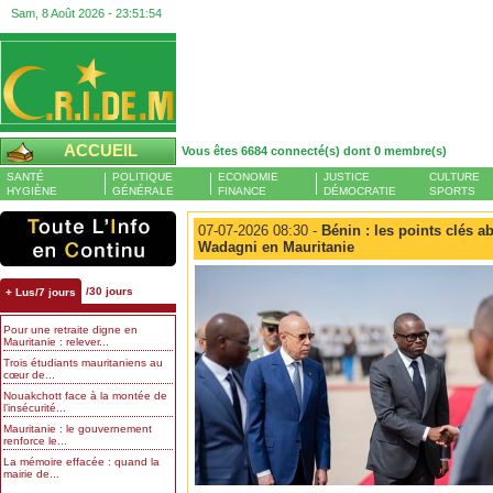
Sam, 8 Août 2026 -
23:51:55
ACCUEIL
Vous êtes 6684 connecté(s) dont 0 membre(s)
SANTÉ
POLITIQUE
ECONOMIE
JUSTICE
CULTURE
HYGIÈNE
GÉNÉRALE
FINANCE
DÉMOCRATIE
SPORTS
07-07-2026 08:30 -
Bénin : les points clés a
Wadagni en Mauritanie
/30 jours
+ Lus/7 jours
Pour une retraite digne en
Mauritanie : relever...
Trois étudiants mauritaniens au
cœur de...
Nouakchott face à la montée de
l’insécurité...
Mauritanie : le gouvernement
renforce le...
La mémoire effacée : quand la
mairie de...