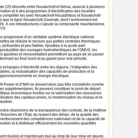
 de 225 kilovolts entre Nouakchott et Néma, associé à plusieurs
mation et à des programmes d’électrification des localités
ra compléter les axes Nouakchott-Nouadhibou et Nouakchott-
i que la ligne Nouakchott-Zouerate, dont l’achèvement est
. À ces infrastructures s’ajoute la composante mauritanienne
MVS.
e progressive d’un véritable système électrique national
ettra de réduire le recours aux petites centrales thermiques
, polluantes et peu fiables. Ajoutées à la quote-part
productible des ouvrages hydroélectriques de l’OMVS, les
és gazières et renouvelables permettront au pays de se passer
tionnant au fioul lourd et au gasoil pour une période.
les échanges d’électricité entre les régions, l’intégration des
ables, la mutualisation des capacités de production et la
approvisionnements en énergie électrique.
A Power et d’IWA ne doivent donc pas être considérés comme
es supplémentaires. Ils peuvent constituer le point de départ
litique économique fondée sur la valorisation des ressources
ilisation des capitaux privés, la modernisation du réseau et le
ustriel.
endra néanmoins de la transparence des contrats, de la maîtrise
nanciers de l’État, du respect des délais, de la qualité des
u renforcement des compétences nationales et de la capacité de
rber et à distribuer efficacement les nouvelles quantités
sont réunies et maintenues tout au long de leur mise en œuvre,