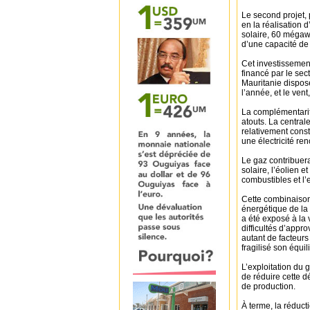
Le second projet, 
en la réalisation
solaire, 60 mégaw
d’une capacité d
Cet investissement
financé par le sec
Mauritanie dispose
l’année, et le vent
La complémentarité
atouts. La central
relativement const
une électricité re
Le gaz contribuera
solaire, l’éolien 
combustibles et l
Cette combinaison
énergétique de la
a été exposé à la v
difficultés d’appr
autant de facteur
fragilisé son équil
L’exploitation du 
de réduire cette d
de production.
À terme, la réduct