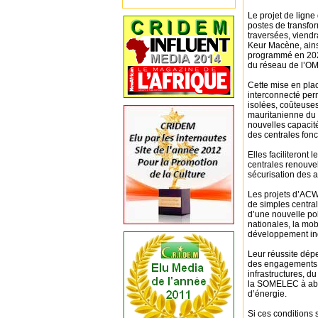
Le projet de ligne
postes de transfor
traversées, viend
Keur Macène, ains
programmé en 2026
du réseau de l’O
Cette mise en plac
interconnecté perm
isolées, coûteuses
mauritanienne du 
nouvelles capacit
des centrales fonc
Elles faciliteront 
centrales renouvel
sécurisation des 
Les projets d’ACW
de simples central
d’une nouvelle po
nationales, la mob
développement ind
Leur réussite dép
des engagements fi
infrastructures, d
la SOMELEC à abso
d’énergie.
Si ces conditions 