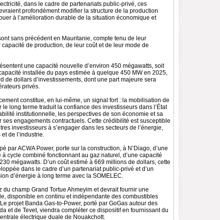
ctricité, dans le cadre de partenariats public-privé, ces
vraient profondément modifier la structure de la production
ibuer à l’amélioration durable de la situation économique et
sont sans précédent en Mauritanie, compte tenu de leur
 capacité de production, de leur coût et de leur mode de
résentent une capacité nouvelle d’environ 450 mégawatts, soit
a capacité installée du pays estimée à quelque 450 MW en 2025,
ard de dollars d’investissements, dont une part majeure sera
rateurs privés.
ment constitue, en lui-même, un signal fort : la mobilisation de
r le long terme traduit la confiance des investisseurs dans l’État
abilité institutionnelle, les perspectives de son économie et sa
 ses engagements contractuels. Cette crédibilité est susceptible
res investisseurs à s’engager dans les secteurs de l’énergie,
 et de l’industrie.
ppé par ACWA Power, porte sur la construction, à N’Diago, d’une
e à cycle combiné fonctionnant au gaz naturel, d’une capacité
230 mégawatts. D’un coût estimé à 669 millions de dollars, cette
loppée dans le cadre d’un partenariat public-privé et d’un
sion d’énergie à long terme avec la SOMELEC.
gaz du champ Grand Tortue Ahmeyim et devrait fournir une
ble, disponible en continu et indépendante des combustibles
. Le projet Banda Gas-to-Power, porté par GoGas autour des
 et de Tevet, viendra compléter ce dispositif en fournissant du
centrale électrique duale de Nouakchott.