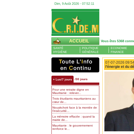
Dim, 9 Août 2026 -
07:52:12
ACCUEIL
Vous êtes 5368 conn
SANTÉ
POLITIQUE
ECONOMIE
HYGIÈNE
GÉNÉRALE
FINANCE
07-07-2026 09:54
l’énergie et du 
/30 jours
+ Lus/7 jours
Pour une retraite digne en
Mauritanie : relever...
Trois étudiants mauritaniens au
cœur de...
Nouakchott face à la montée de
l’insécurité...
La mémoire effacée : quand la
mairie de...
Mauritanie : le gouvernement
renforce le...