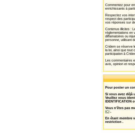
Commentez pour enri
enrichissants à parti
Respectez vos interl
respect des partici
vos réponses sur de
Contenus illicites :
réglementations en v
diffamatoires ou inju
personne, utilisant d
Cridem se réserve le
la loi, ainsi que to
participation à Cride
Les commentaires et 
avis, opinion et resp
Pour poster un com
Si vous avez déjà
Veuillez vous ident
IDENTIFICATION o
Vous n'êtes pas m
ICI
.
En étant membre 
restriction .