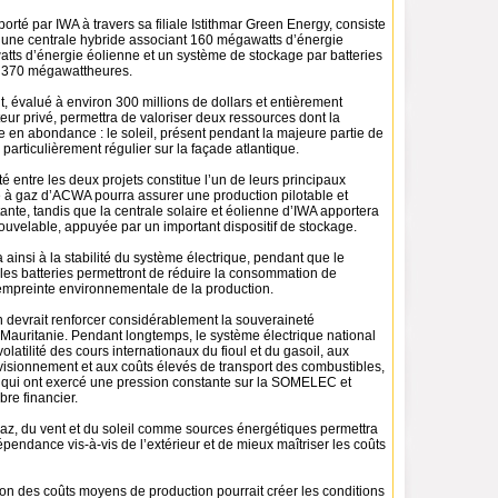
porté par IWA à travers sa filiale Istithmar Green Energy, consiste
 d’une centrale hybride associant 160 mégawatts d’énergie
atts d’énergie éolienne et un système de stockage par batteries
e 370 mégawattheures.
, évalué à environ 300 millions de dollars et entièrement
teur privé, permettra de valoriser deux ressources dont la
 en abondance : le soleil, présent pendant la majeure partie de
, particulièrement régulier sur la façade atlantique.
 entre les deux projets constitue l’un de leurs principaux
e à gaz d’ACWA pourra assurer une production pilotable et
ante, tandis que la centrale solaire et éolienne d’IWA apportera
nouvelable, appuyée par un important dispositif de stockage.
 ainsi à la stabilité du système électrique, pendant que le
et les batteries permettront de réduire la consommation de
’empreinte environnementale de la production.
 devrait renforcer considérablement la souveraineté
 Mauritanie. Pendant longtemps, le système électrique national
olatilité des cours internationaux du fioul et du gasoil, aux
ovisionnement et aux coûts élevés de transport des combustibles,
s qui ont exercé une pression constante sur la SOMELEC et
ibre financier.
gaz, du vent et du soleil comme sources énergétiques permettra
épendance vis-à-vis de l’extérieur et de mieux maîtriser les coûts
ion des coûts moyens de production pourrait créer les conditions