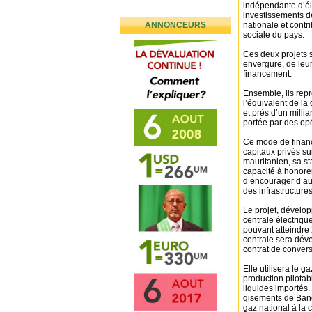
indépendante d’éle
investissements de
ANNONCEURS
nationale et contr
sociale du pays.
Ces deux projets 
envergure, de leur
financement.
Ensemble, ils rep
l’équivalent de l
et près d’un milli
portée par des opé
Ce mode de finance
capitaux privés su
mauritanien, sa st
capacité à honorer
d’encourager d’aut
des infrastructures
Le projet, dévelo
centrale électriqu
pouvant atteindre 
centrale sera déve
contrat de conver
Elle utilisera le 
production pilota
liquides importés
gisements de Banda
gaz national à la 