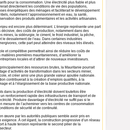
arifs pour la consommation. Une électricité plus fiable et plus
erait directement les conditions de vie des populations,
enses énergétiques des ménages et faciliterait le développement
ntiels, notamment l’approvisionnement en eau, la santé,
servation des produits alimentaires et les activités artisanales.
l’enjeu est encore plus déterminant. L’énergie représente une part
is décisive, des coûts de production, notamment dans des
mines, la sidérurgie, le ciment, le froid industriel, la pêche,
et le dessalement de l’eau. Dans certaines industries
nergivores, cette part peut atteindre des niveaux très élevés.
ble et compétitive permettrait ainsi de réduire les coûts de
s matières premières mauritaniennes, d’améliorer la
entreprises locales et d’attirer de nouveaux investisseurs.
 principalement des ressources brutes, la Mauritanie pourrait
ge d’activités de transformation dans les secteurs minier,
icole, et créer ainsi une plus grande valeur ajoutée nationale.
tion contribuerait à la création d’emplois qualifiés, à la
age et à l’élargissement de la base productive nationale.
s dans la production d’électricité doivent toutefois être
n renforcement rapide des infrastructures de transport et de
ectricité. Produire davantage d’électricité ne suffit pas si le
en mesure de l’acheminer vers les centres de consommation
ditions de sécurité et de continuité.
en œuvre par les autorités publiques semble avoir pris en
e exigence. À cet égard, la construction progressive d’un réseau
ort à haute tension représente le second pilier de la
secteur.