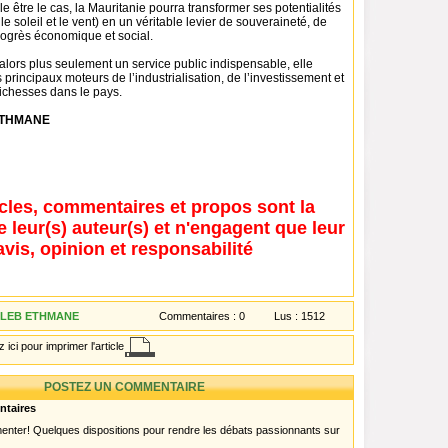
être le cas, la Mauritanie pourra transformer ses potentialités
 le soleil et le vent) en un véritable levier de souveraineté, de
rogrès économique et social.
alors plus seulement un service public indispensable, elle
 principaux moteurs de l’industrialisation, de l’investissement et
richesses dans le pays.
ETHMANE
icles, commentaires et propos sont la
e leur(s) auteur(s) et n'engagent que leur
avis, opinion et responsabilité
ALEB ETHMANE
Commentaires :
0
Lus :
1512
 ici pour imprimer l'article
POSTEZ UN COMMENTAIRE
ntaires
menter! Quelques dispositions pour rendre les débats passionnants sur