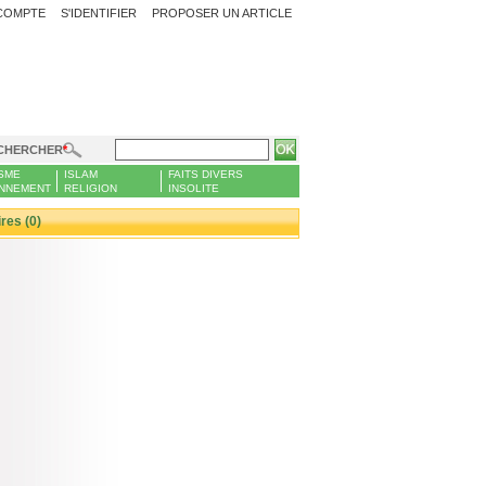
COMPTE
S'IDENTIFIER
PROPOSER UN ARTICLE
CHERCHER
SME
ISLAM
FAITS DIVERS
NNEMENT
RELIGION
INSOLITE
es (0)