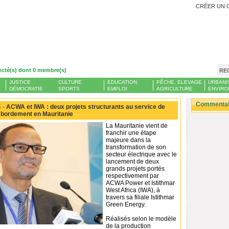
CRÉER UN 
ecté(s) dont 0 membre(s)
RE
JUSTICE
CULTURE
EDUCATION
PÊCHE, ELEVAGE
URBANI
DÉMOCRATIE
SPORTS
EMPLOI
AGRICULTURE
ENVIRO
Commentair
 -
ACWA et IWA : deux projets structurants au service de
débordement en Mauritanie
La Mauritanie vient de
franchir une étape
majeure dans la
transformation de son
secteur électrique avec le
lancement de deux
grands projets portés
respectivement par
ACWA Power et Istithmar
West Africa (IWA), à
travers sa filiale Istithmar
Green Energy.
Réalisés selon le modèle
de la production