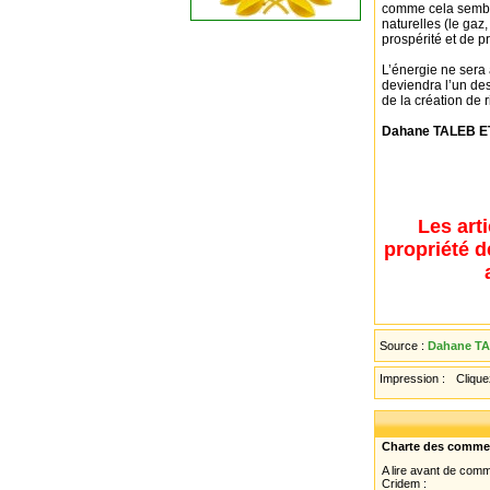
comme cela semble 
naturelles (le gaz,
prospérité et de p
L’énergie ne sera 
deviendra l’un des
de la création de 
Dahane TALEB 
Les art
propriété d
Source :
Dahane T
Impression :
Cliquez
Charte des comme
A lire avant de com
Cridem :