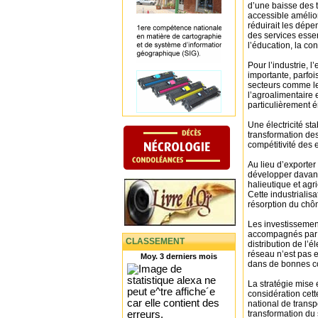
d’une baisse des t
accessible amélior
réduirait les dép
des services esse
l’éducation, la con
Pour l’industrie, 
importante, parfo
secteurs comme les 
l’agroalimentaire 
particulièrement é
Une électricité sta
transformation de
compétitivité des 
Au lieu d’exporter
développer davanta
halieutique et agr
Cette industrialisa
résorption du chôm
Les investissement
accompagnés par u
CLASSEMENT
distribution de l’él
réseau n’est pas 
Moy. 3 derniers mois
dans de bonnes con
La stratégie mise 
considération cett
national de transp
transformation du 