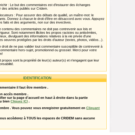
chir : Le but des commentaires est d'instaurer des échanges
r des articles publiés sur Cridem.
ocuteurs : Pour assurer des débats de qualité, un maître-mot: le
pants. Donnez à chacun le droit d'être en désaccord avec vous. Appuyez
s faits et des arguments, non sur des invectives.
 Le contenu des commentaires ne doit pas contrevenir aux lois et
igueur. Sont notamment illicites les propos racistes ou antisémites,
rieux, divulguant des informations relatives à la vie privée d'une
es oeuvres protégées par les droits d'auteur (textes, photos, vidéos...).
 droit de ne pas valider tout commentaire susceptible de contrevenir à
ut commentaire hors-sujet, promotionnel ou grossier. Merci pour votre
m!
propos sont la propriété de leur(s) auteur(s) et n'engagent que leur
onsabilité.
IDENTIFICATION
mentaire il faut être membre .
 un accès membre .
ifier sur la page d'accueil en haut à droite dans la partie
u bien
Cliquez ICI
.
embre . Vous pouvez vous enregistrer gratuitement en
Cliquant
vous accèderez à TOUS les espaces de CRIDEM sans aucune