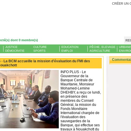
CRÉER UN 
ecté(s) dont 0 membre(s)
RE
JUSTICE
CULTURE
EDUCATION
PÊCHE, ELEVAGE
URBANI
DÉMOCRATIE
SPORTS
EMPLOI
AGRICULTURE
ENVIRO
Commentair
 -
La BCM accueille la mission d'évaluation du FMI des
Nouakchott
INFO PLUS - Le
Gouverneur de la
Banque Centrale de
Mauritanie, Monsieur
Mohamed-Lemine
DHEHBY, a reçu ce lundi,
en présence des
membres du Conseil
Général, la mission du
Fonds Monétaire
International chargée de
l'évaluation des
sauvegardes de la
Banque, qui effectue ses
travaux à Nouakchott du