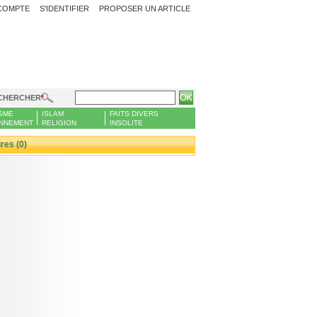
COMPTE
S'IDENTIFIER
PROPOSER UN ARTICLE
CHERCHER
SME
ISLAM
FAITS DIVERS
NNEMENT
RELIGION
INSOLITE
es (0)