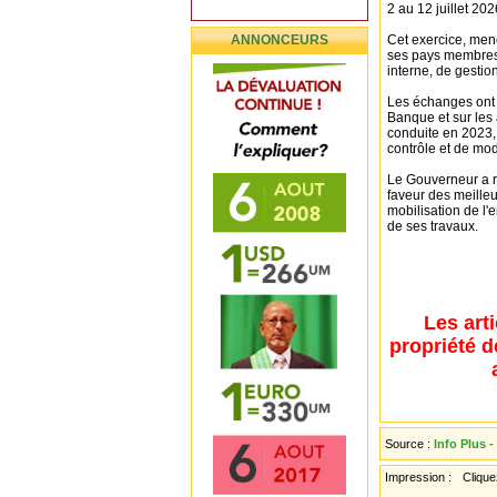
2 au 12 juillet 202
ANNONCEURS
Cet exercice, men
ses pays membres, 
interne, de gestio
Les échanges ont 
Banque et sur les
conduite en 2023,
contrôle et de mo
Le Gouverneur a r
faveur des meilleu
mobilisation de l
de ses travaux.
Les art
propriété d
Source :
Info Plus -
Impression :
Cliquez