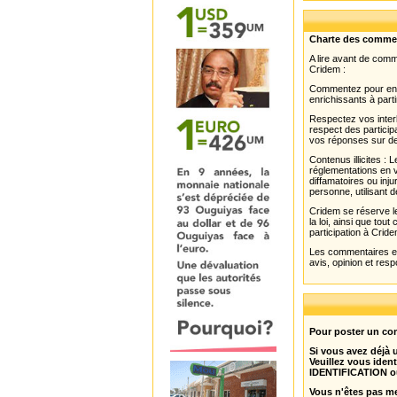
Charte des comme
A lire avant de com
Cridem :
Commentez pour enri
enrichissants à parti
Respectez vos interl
respect des partici
vos réponses sur de
Contenus illicites :
réglementations en v
diffamatoires ou inju
personne, utilisant d
Cridem se réserve le
la loi, ainsi que to
participation à Cride
Les commentaires et 
avis, opinion et resp
Pour poster un com
Si vous avez déjà
Veuillez vous ident
IDENTIFICATION o
Vous n'êtes pas m