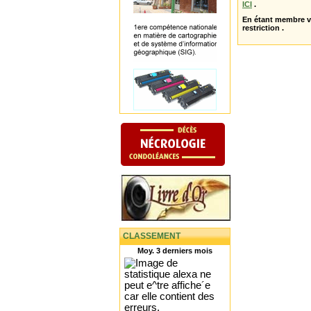
ICI
.
En étant membre 
restriction .
CLASSEMENT
Moy. 3 derniers mois