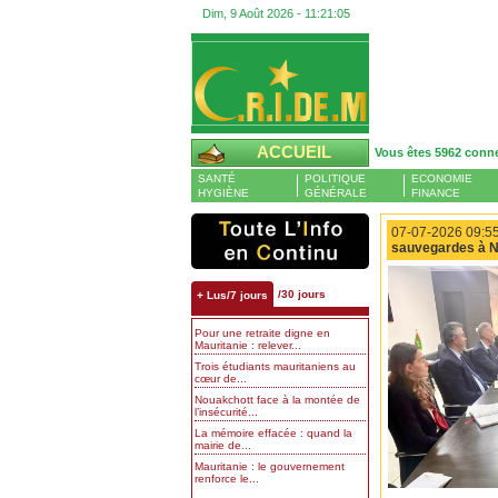
Dim, 9 Août 2026 -
11:21:06
ACCUEIL
Vous êtes 5962 conn
SANTÉ
POLITIQUE
ECONOMIE
HYGIÈNE
GÉNÉRALE
FINANCE
07-07-2026 09:55
sauvegardes à 
/30 jours
+ Lus/7 jours
Pour une retraite digne en
Mauritanie : relever...
Trois étudiants mauritaniens au
cœur de...
Nouakchott face à la montée de
l’insécurité...
La mémoire effacée : quand la
mairie de...
Mauritanie : le gouvernement
renforce le...