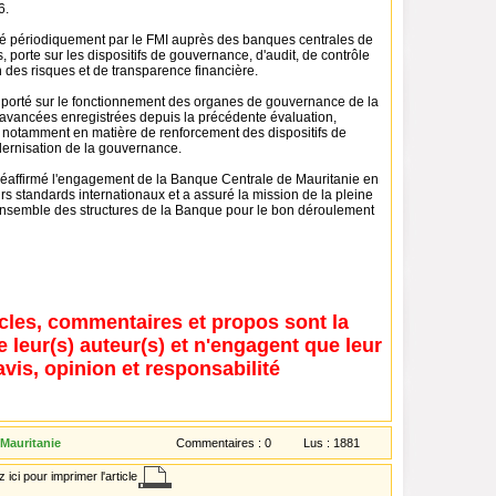
6.
é périodiquement par le FMI auprès des banques centrales de
porte sur les dispositifs de gouvernance, d'audit, de contrôle
n des risques et de transparence financière.
porté sur le fonctionnement des organes de gouvernance de la
 avancées enregistrées depuis la précédente évaluation,
 notamment en matière de renforcement des dispositifs de
dernisation de la gouvernance.
éaffirmé l'engagement de la Banque Centrale de Mauritanie en
rs standards internationaux et a assuré la mission de la pleine
'ensemble des structures de la Banque pour le bon déroulement
icles, commentaires et propos sont la
e leur(s) auteur(s) et n'engagent que leur
avis, opinion et responsabilité
 Mauritanie
Commentaires :
0
Lus :
1881
 ici pour imprimer l'article