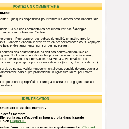
POSTEZ UN COMMENTAIRE
ntaires
menter! Quelques dispositions pour rendre les débats passionnants sur
chir : Le but des commentaires est d'instaurer des échanges
r des articles publiés sur Cridem.
ocuteurs : Pour assurer des débats de qualité, un maître-mot: le
pants. Donnez à chacun le droit d'être en désaccord avec vous. Appuyez
s faits et des arguments, non sur des invectives.
 Le contenu des commentaires ne doit pas contrevenir aux lois et
igueur. Sont notamment illicites les propos racistes ou antisémites,
rieux, divulguant des informations relatives à la vie privée d'une
es oeuvres protégées par les droits d'auteur (textes, photos, vidéos...).
 droit de ne pas valider tout commentaire susceptible de contrevenir à
ut commentaire hors-sujet, promotionnel ou grossier. Merci pour votre
m!
propos sont la propriété de leur(s) auteur(s) et n'engagent que leur
onsabilité.
IDENTIFICATION
mentaire il faut être membre .
 un accès membre .
ifier sur la page d'accueil en haut à droite dans la partie
u bien
Cliquez ICI
.
embre . Vous pouvez vous enregistrer gratuitement en
Cliquant