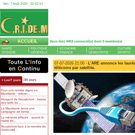
Ven, 7 Août 2026 -
02:02:58
ACCUEIL
Vous êtes 4453 connecté(s) dont 0 membre(s)
SANTÉ
POLITIQUE
ECONOMIE
JUSTICE
CULTURE
HYGIÈNE
GÉNÉRALE
FINANCE
DÉMOCRATIE
SPORTS
07-07-2026 21:00 -
L'ARE annonce les lauréa
télécoms par satellite.
/30 jours
+ Lus/7 jours
Pour une retraite digne en
Mauritanie : relever...
Aéroport de Nouakchott : baisse
des tarifs du...
La Mauritanie lance une
campagne de semis...
La mémoire effacée : quand la
mairie de...
Nouakchott face à la montée de
l’insécurité...