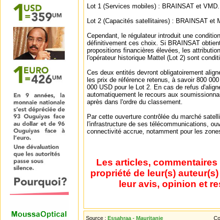
Lot 1 (Services mobiles) : BRAINSAT et VMD.
Lot 2 (Capacités satellitaires) : BRAINSAT et M
Cependant, le régulateur introduit une condition
définitivement ces choix. Si BRAINSAT obtient 
propositions financières élevées, les attributi
l'opérateur historique Mattel (Lot 2) sont condit
Ces deux entités devront obligatoirement aligne
les prix de référence retenus, à savoir 800 00
000 USD pour le Lot 2. En cas de refus d'align
automatiquement le recours aux soumissionna
après dans l'ordre du classement.
Par cette ouverture contrôlée du marché satellit
l'infrastructure de ses télécommunications, ouv
connectivité accrue, notamment pour les zones
Les articles, commentaires 
propriété de leur(s) auteur(s
leur avis, opinion et r
Source :
Essahraa - Mauritanie
Co