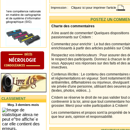
Impression :
Cliquez ici pour imprimer l'article
POSTEZ UN COMMEN
Charte des commentaires
A lire avant de commenter! Quelques dispositions
passionnants sur Cridem :
Commentez pour enrichir : Le but des commentair
enrichissants à partir des articles publiés sur Cri
Respectez vos interlocuteurs : Pour assurer des d
le respect des participants. Donnez à chacun le d
vous. Appuyez vos réponses sur des faits et des 
invectives.
Contenus illicites : Le contenu des commentaires n
et réglementations en vigueur. Sont notamment illi
antisémites, diffamatoires ou injurieux, divulguant
vie privée d'une personne, utilisant des oeuvres p
(textes, photos, vidéos...).
Cridem se réserve le droit de ne pas valider tout
CLASSEMENT
contrevenir à la loi, ainsi que tout commentaire h
Moy. 3 derniers mois
grossier. Merci pour votre participation à Cridem!
Les commentaires et propos sont la propriété de l
que leur avis, opinion et responsabilité.