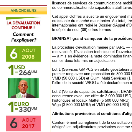
licences de services de communications mobil
de commercialisation de capacités satellitaires
ANNONCEURS
Cet appel d'offres a suscité un engouement majeur
croissante du marché mauritanien. Au total, tre
internationales ont retiré le Dossier d'Appel d
le dépôt de neuf (09) offres fermes.
BRAINSAT grand vainqueur de la procédure 
La procédure d'évaluation menée par l'ARE —
recevabilité, l'évaluation technique et l'ouvertu
— a mis en évidence la nette domination fina
sur les deux lots mis en adjudication.
Lot 1 (Services GMPCS en orbite géostationn
premier rang avec une proposition de 800 000
VMD (50 000 USD) et Guimi Multi Services (1
l'offre de la société WIGO a été déclarée non r
Lot 2 (Vente de capacités satellitaires) : BR
concurrence avec une offre de 3 000 000 USD, 
historiques et locaux Mattel (6 500 000 MRU),
Wigo (3 500 000 MRU) et VMD (50 000 USD).
Attributions provisoires et conditions d'al
Conformément au règlement de la consultation, 
désigné les adjudicataires provisoires comme s