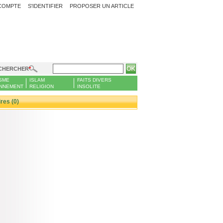
COMPTE
S'IDENTIFIER
PROPOSER UN ARTICLE
CHERCHER
SME
ISLAM
FAITS DIVERS
NNEMENT
RELIGION
INSOLITE
es (0)