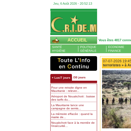
Jeu, 6 Août 2026 -
20:52:14
ACCUEIL
Vous êtes 4817 conn
SANTÉ
POLITIQUE
ECONOMIE
HYGIÈNE
GÉNÉRALE
FINANCE
07-07-2026 19:45
terroristes » à A
/30 jours
+ Lus/7 jours
Pour une retraite digne en
Mauritanie : relever...
Aéroport de Nouakchott : baisse
des tarifs du...
La Mauritanie lance une
campagne de semis...
La mémoire effacée : quand la
mairie de...
Nouakchott face à la montée de
l’insécurité...