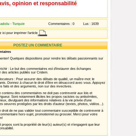
avis, opinion et responsabilité
adolu - Turquie
Commentaires :
0
Lus :
1639
 ici pour imprimer l'article
POSTEZ UN COMMENTAIRE
ntaires
menter! Quelques dispositions pour rendre les débats passionnants sur
chir : Le but des commentaires est d'instaurer des échanges
r des articles publiés sur Cridem.
ocuteurs : Pour assurer des débats de qualité, un maître-mot: le
pants. Donnez à chacun le droit d'être en désaccord avec vous. Appuyez
s faits et des arguments, non sur des invectives.
 Le contenu des commentaires ne doit pas contrevenir aux lois et
igueur. Sont notamment illicites les propos racistes ou antisémites,
rieux, divulguant des informations relatives à la vie privée d'une
es oeuvres protégées par les droits d'auteur (textes, photos, vidéos...).
 droit de ne pas valider tout commentaire susceptible de contrevenir à
ut commentaire hors-sujet, promotionnel ou grossier. Merci pour votre
m!
propos sont la propriété de leur(s) auteur(s) et n'engagent que leur
onsabilité.