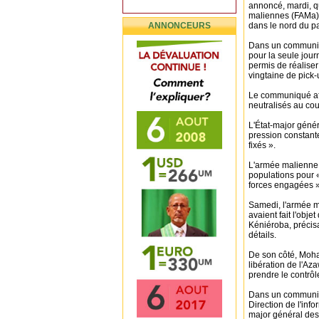
annoncé, mardi, q
maliennes (FAMa) e
ANNONCEURS
dans le nord du p
Dans un communiqu
pour la seule journ
permis de réaliser
vingtaine de pick-
Le communiqué aff
neutralisés au cou
L'État-major géné
pression constante
fixés ».
L'armée malienne 
populations pour «
forces engagées »
Samedi, l'armée m
avaient fait l'obje
Kéniéroba, précisa
détails.
De son côté, Moh
libération de l'Az
prendre le contrôl
Dans un communiqu
Direction de l'info
major général des 