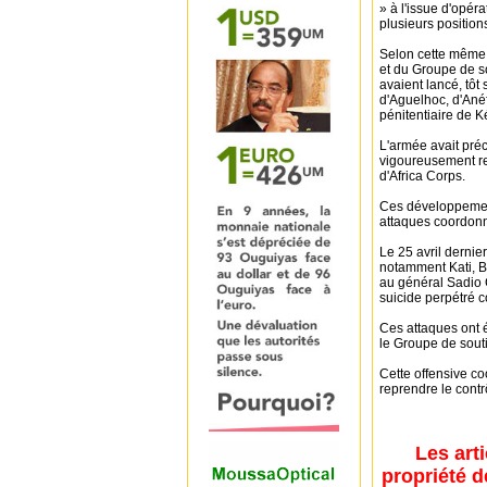
» à l'issue d'opé
plusieurs position
Selon cette même s
et du Groupe de so
avaient lancé, tôt
d'Aguelhoc, d'Anéf
pénitentiaire de K
L'armée avait pré
vigoureusement re
d'Africa Corps.
Ces développemen
attaques coordonné
Le 25 avril dernie
notamment Kati, B
au général Sadio C
suicide perpétré c
Ces attaques ont é
le Groupe de souti
Cette offensive c
reprendre le contr
Les art
propriété d