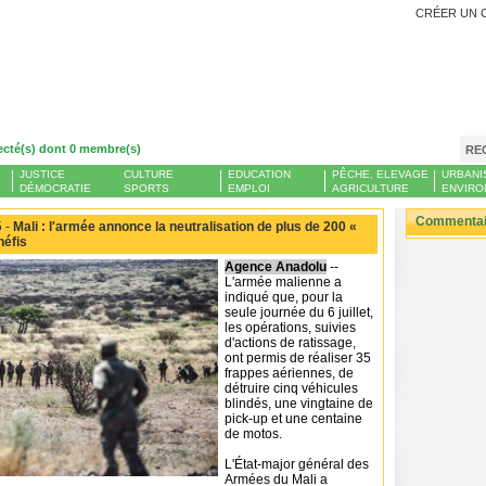
CRÉER UN 
ecté(s) dont 0 membre(s)
RE
JUSTICE
CULTURE
EDUCATION
PÊCHE, ELEVAGE
URBANI
DÉMOCRATIE
SPORTS
EMPLOI
AGRICULTURE
ENVIRO
Commentair
 -
Mali : l'armée annonce la neutralisation de plus de 200 «
néfis
Agence Anadolu
--
L'armée malienne a
indiqué que, pour la
seule journée du 6 juillet,
les opérations, suivies
d'actions de ratissage,
ont permis de réaliser 35
frappes aériennes, de
détruire cinq véhicules
blindés, une vingtaine de
pick-up et une centaine
de motos.
L'État-major général des
Armées du Mali a