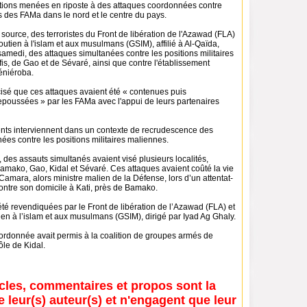
rations menées en riposte à des attaques coordonnées contre
s des FAMa dans le nord et le centre du pays.
ource, des terroristes du Front de libération de l'Azawad (FLA)
utien à l'islam et aux musulmans (GSIM), affilié à Al-Qaïda,
 samedi, des attaques simultanées contre les positions militaires
is, de Gao et de Sévaré, ainsi que contre l'établissement
éniéroba.
cisé que ces attaques avaient été « contenues puis
poussées » par les FAMa avec l'appui de leurs partenaires
ts interviennent dans un contexte de recrudescence des
es contre les positions militaires maliennes.
r, des assauts simultanés avaient visé plusieurs localités,
amako, Gao, Kidal et Sévaré. Ces attaques avaient coûté la vie
amara, alors ministre malien de la Défense, lors d’un attentat-
ontre son domicile à Kati, près de Bamako.
té revendiquées par le Front de libération de l’Azawad (FLA) et
en à l’islam et aux musulmans (GSIM), dirigé par Iyad Ag Ghaly.
oordonnée avait permis à la coalition de groupes armés de
ôle de Kidal.
icles, commentaires et propos sont la
e leur(s) auteur(s) et n'engagent que leur