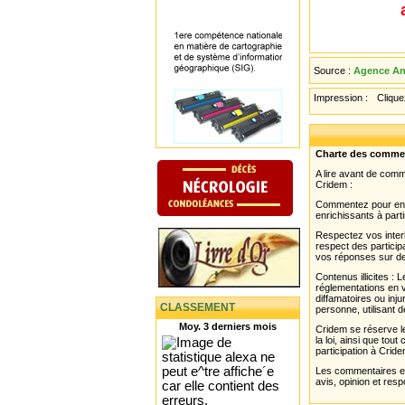
Source :
Agence An
Impression :
Cliquez
Charte des comme
A lire avant de com
Cridem :
Commentez pour enri
enrichissants à parti
Respectez vos interl
respect des partici
vos réponses sur de
Contenus illicites :
réglementations en v
diffamatoires ou inju
CLASSEMENT
personne, utilisant d
Moy. 3 derniers mois
Cridem se réserve le
la loi, ainsi que to
participation à Cride
Les commentaires et 
avis, opinion et resp