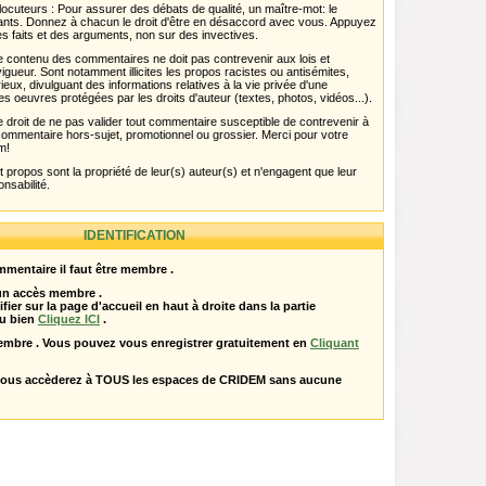
ocuteurs : Pour assurer des débats de qualité, un maître-mot: le
pants. Donnez à chacun le droit d'être en désaccord avec vous. Appuyez
s faits et des arguments, non sur des invectives.
 Le contenu des commentaires ne doit pas contrevenir aux lois et
igueur. Sont notamment illicites les propos racistes ou antisémites,
rieux, divulguant des informations relatives à la vie privée d'une
es oeuvres protégées par les droits d'auteur (textes, photos, vidéos...).
 droit de ne pas valider tout commentaire susceptible de contrevenir à
ut commentaire hors-sujet, promotionnel ou grossier. Merci pour votre
m!
propos sont la propriété de leur(s) auteur(s) et n'engagent que leur
onsabilité.
IDENTIFICATION
mentaire il faut être membre .
 un accès membre .
ifier sur la page d'accueil en haut à droite dans la partie
u bien
Cliquez ICI
.
embre . Vous pouvez vous enregistrer gratuitement en
Cliquant
vous accèderez à TOUS les espaces de CRIDEM sans aucune