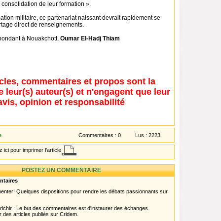
consolidation de leur formation ».
ation militaire, ce partenariat naissant devrait rapidement se
rtage direct de renseignements.
pondant à Nouakchott,
Oumar El-Hadj Thiam
icles, commentaires et propos sont la
e leur(s) auteur(s) et n'engagent que leur
avis, opinion et responsabilité
e
Commentaires :
0
Lus :
2223
 ici pour imprimer l'article
POSTEZ UN COMMENTAIRE
ntaires
menter! Quelques dispositions pour rendre les débats passionnants sur
chir : Le but des commentaires est d'instaurer des échanges
r des articles publiés sur Cridem.