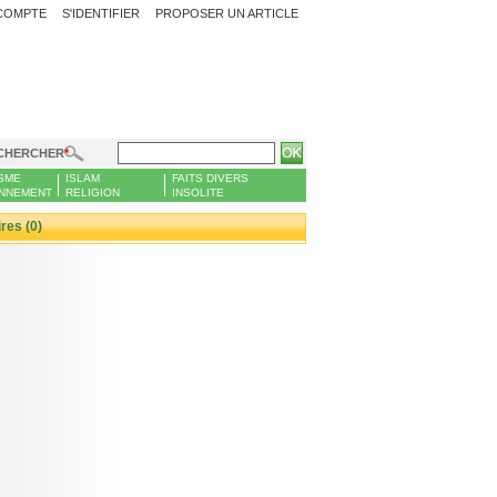
COMPTE
S'IDENTIFIER
PROPOSER UN ARTICLE
CHERCHER
SME
ISLAM
FAITS DIVERS
NNEMENT
RELIGION
INSOLITE
es (0)