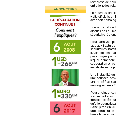
recherche de nouve
entretient des rel
ANNONCEURS
Le nouveau présid
visite officielle 
avec son homolo
Si elle n'a débouc
discussions au men
sécuritaire région
Pour l’analyste po
face aux fractures 
sécuritaires, not
[l'Alliance des Éta
pays dirigés par d
lequel la frontière
coopération entre 
instabilité sur le p
Une instabilité qu
une poussée des a
(Jnim), lié à al-Q
renseignements ?
Pour endiguer cet
s’en remettre au 
très bien cotée sur
qu’elle pourrait p
Sahel [créé en 201
une organisation 
haute facture qui 