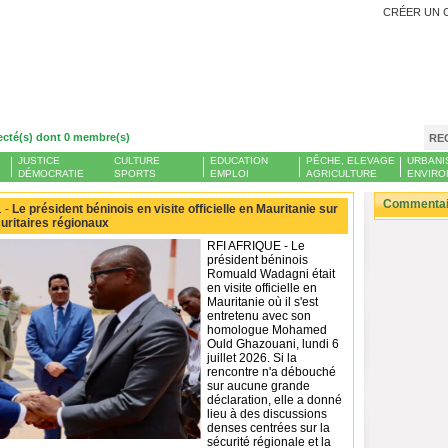
CRÉER UN 
ecté(s) dont 0 membre(s)
RE
JUSTICE
CULTURE
EDUCATION
PÊCHE, ELEVAGE
URBANI
DÉMOCRATIE
SPORTS
EMPLOI
AGRICULTURE
ENVIRO
Commentair
 -
Le président béninois en visite officielle en Mauritanie sur
curitaires régionaux
RFI AFRIQUE - Le
président béninois
Romuald Wadagni était
en visite officielle en
Mauritanie où il s'est
entretenu avec son
homologue Mohamed
Ould Ghazouani, lundi 6
juillet 2026. Si la
rencontre n'a débouché
sur aucune grande
déclaration, elle a donné
lieu à des discussions
denses centrées sur la
sécurité régionale et la