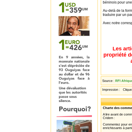
béninois pour une 
Au-delà de la form
traduire par un pa
Avec notre corres
Les art
propriété d
Source :
RFI Afriqu
Impression :
Cliquez
Charte des comme
A lire avant de com
Cridem :
Commentez pour enri
enrichissants à parti