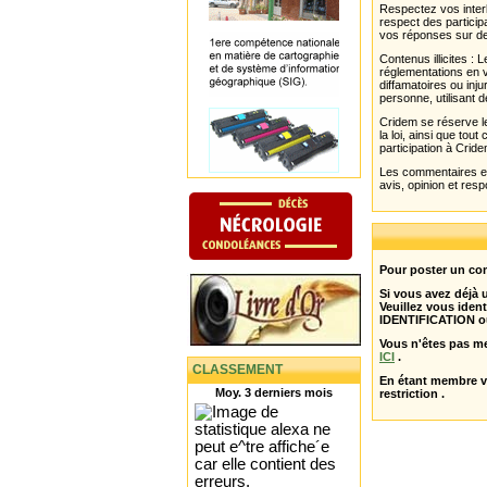
Respectez vos interl
respect des partici
vos réponses sur de
Contenus illicites :
réglementations en v
diffamatoires ou inju
personne, utilisant d
Cridem se réserve le
la loi, ainsi que to
participation à Cride
Les commentaires et 
avis, opinion et resp
Pour poster un com
Si vous avez déjà
Veuillez vous ident
IDENTIFICATION o
Vous n'êtes pas m
ICI
.
CLASSEMENT
En étant membre 
Moy. 3 derniers mois
restriction .