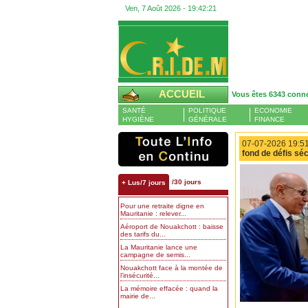
Ven, 7 Août 2026 -
19:42:22
ACCUEIL
Vous êtes 6343 conn
SANTÉ
POLITIQUE
ECONOMIE
HYGIÈNE
GÉNÉRALE
FINANCE
07-07-2026 19:51
fond de défis sé
/30 jours
+ Lus/7 jours
Pour une retraite digne en
Mauritanie : relever...
Aéroport de Nouakchott : baisse
des tarifs du...
La Mauritanie lance une
campagne de semis...
Nouakchott face à la montée de
l’insécurité...
La mémoire effacée : quand la
mairie de...