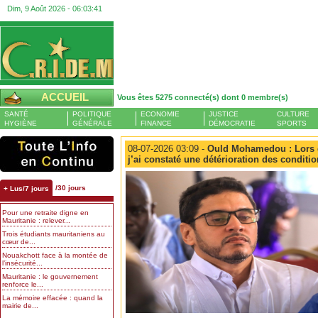
Dim, 9 Août 2026 -
06:03:41
ACCUEIL
Vous êtes 5275 connecté(s) dont 0 membre(s)
SANTÉ
POLITIQUE
ECONOMIE
JUSTICE
CULTURE
HYGIÈNE
GÉNÉRALE
FINANCE
DÉMOCRATIE
SPORTS
08-07-2026 03:09 -
Ould Mohamedou : Lors d
j’ai constaté une détérioration des conditio
/30 jours
+ Lus/7 jours
Pour une retraite digne en
Mauritanie : relever...
Trois étudiants mauritaniens au
cœur de...
Nouakchott face à la montée de
l’insécurité...
Mauritanie : le gouvernement
renforce le...
La mémoire effacée : quand la
mairie de...