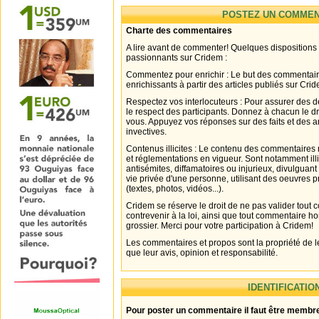
POSTEZ UN COMMEN
Charte des commentaires
A lire avant de commenter! Quelques dispositions
passionnants sur Cridem :
Commentez pour enrichir : Le but des commentair
enrichissants à partir des articles publiés sur Cri
Respectez vos interlocuteurs : Pour assurer des d
le respect des participants. Donnez à chacun le d
vous. Appuyez vos réponses sur des faits et des 
invectives.
Contenus illicites : Le contenu des commentaires n
et réglementations en vigueur. Sont notamment illi
antisémites, diffamatoires ou injurieux, divulguant
vie privée d'une personne, utilisant des oeuvres p
(textes, photos, vidéos...).
Cridem se réserve le droit de ne pas valider tout
contrevenir à la loi, ainsi que tout commentaire h
grossier. Merci pour votre participation à Cridem!
Les commentaires et propos sont la propriété de l
que leur avis, opinion et responsabilité.
IDENTIFICATIO
Pour poster un commentaire il faut être membre