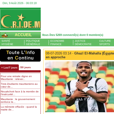
Dim, 9 Août 2026 -
06:03:18
ACCUEIL
Vous êtes 5269 connecté(s) dont 0 membre(s)
SANTÉ
POLITIQUE
ECONOMIE
JUSTICE
CULTURE
HYGIÈNE
GÉNÉRALE
FINANCE
DÉMOCRATIE
SPORTS
08-07-2026 03:14 -
Ghazl El-Mahalla (Égypt
en approche
/30 jours
+ Lus/7 jours
Pour une retraite digne en
Mauritanie : relever...
Trois étudiants mauritaniens au
cœur de...
Nouakchott face à la montée de
l’insécurité...
Mauritanie : le gouvernement
renforce le...
La mémoire effacée : quand la
mairie de...