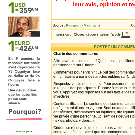
leur avis, opinion et r
Source :
Rimsport - Mauritanie
Co
Impression :
Cliquez ici pour imprimer l'article
POSTEZ UN COMMEN
Charte des commentaires
A lire avant de commenter! Quelques dispositions
passionnants sur Cridem :
Commentez pour enrichir : Le but des commentair
enrichissants à partir des articles publiés sur Cri
Respectez vos interlocuteurs : Pour assurer des d
le respect des participants. Donnez à chacun le d
vous. Appuyez vos réponses sur des faits et des 
invectives.
Contenus illicites : Le contenu des commentaires n
et réglementations en vigueur. Sont notamment illi
antisémites, diffamatoires ou injurieux, divulguant
vie privée d'une personne, utilisant des oeuvres p
(textes, photos, vidéos...).
Cridem se réserve le droit de ne pas valider tout
contrevenir à la loi, ainsi que tout commentaire h