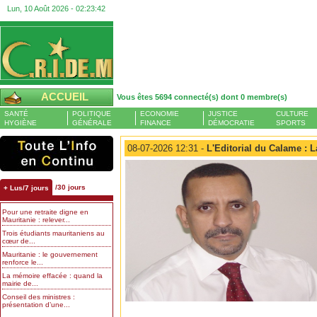
Lun, 10 Août 2026 -
02:23:43
ACCUEIL
Vous êtes 5694 connecté(s) dont 0 membre(s)
SANTÉ
POLITIQUE
ECONOMIE
JUSTICE
CULTURE
HYGIÈNE
GÉNÉRALE
FINANCE
DÉMOCRATIE
SPORTS
08-07-2026 12:31 -
L'Editorial du Calame : L
/30 jours
+ Lus/7 jours
Pour une retraite digne en
Mauritanie : relever...
Trois étudiants mauritaniens au
cœur de...
Mauritanie : le gouvernement
renforce le...
La mémoire effacée : quand la
mairie de...
Conseil des ministres :
présentation d’une...