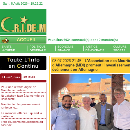
Sam, 8 Août 2026 -
19:23:23
ACCUEIL
Vous êtes 6034 connecté(s) dont 0 membre(s)
SANTÉ
POLITIQUE
ECONOMIE
JUSTICE
CULTURE
HYGIÈNE
GÉNÉRALE
FINANCE
DÉMOCRATIE
SPORTS
08-07-2026 21:45 -
L'Association des Maurit
d'Allemagne (MDI) promeut l'investissement
événement en Allemagne
/30 jours
+ Lus/7 jours
Pour une retraite digne en
Mauritanie : relever...
Nouakchott face à la montée de
l’insécurité...
Mauritanie : le gouvernement
renforce le...
La mémoire effacée : quand la
mairie de...
Trois étudiants mauritaniens au
cœur de...