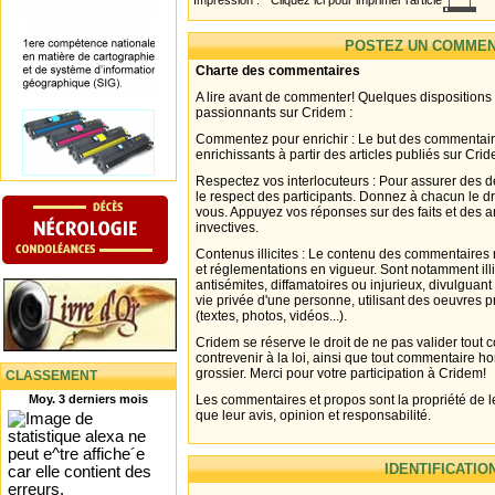
Impression :
Cliquez ici pour imprimer l'article
POSTEZ UN COMMEN
Charte des commentaires
A lire avant de commenter! Quelques dispositions
passionnants sur Cridem :
Commentez pour enrichir : Le but des commentair
enrichissants à partir des articles publiés sur Cri
Respectez vos interlocuteurs : Pour assurer des d
le respect des participants. Donnez à chacun le d
vous. Appuyez vos réponses sur des faits et des 
invectives.
Contenus illicites : Le contenu des commentaires n
et réglementations en vigueur. Sont notamment illi
antisémites, diffamatoires ou injurieux, divulguant
vie privée d'une personne, utilisant des oeuvres p
(textes, photos, vidéos...).
Cridem se réserve le droit de ne pas valider tout
contrevenir à la loi, ainsi que tout commentaire h
grossier. Merci pour votre participation à Cridem!
CLASSEMENT
Moy. 3 derniers mois
Les commentaires et propos sont la propriété de l
que leur avis, opinion et responsabilité.
IDENTIFICATIO