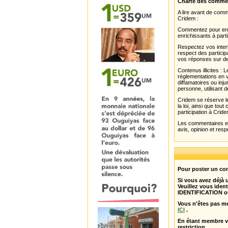
Charte des comme
A lire avant de com
Cridem :
Commentez pour enri
enrichissants à parti
Respectez vos interl
respect des partici
vos réponses sur de
Contenus illicites :
réglementations en v
diffamatoires ou inju
personne, utilisant d
Cridem se réserve le
la loi, ainsi que to
participation à Cride
Les commentaires et 
avis, opinion et resp
Pour poster un com
Si vous avez déjà
Veuillez vous ident
IDENTIFICATION o
Vous n'êtes pas m
ICI
.
En étant membre 
restriction .