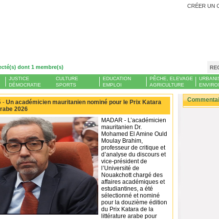
CRÉER UN 
ecté(s) dont 1 membre(s)
RE
JUSTICE
CULTURE
EDUCATION
PÊCHE, ELEVAGE
URBANI
DÉMOCRATIE
SPORTS
EMPLOI
AGRICULTURE
ENVIRO
Commentair
 -
Un académicien mauritanien nominé pour le Prix Katara
 arabe 2026
MADAR - L’académicien
mauritanien Dr.
Mohamed El Amine Ould
Moulay Brahim,
professeur de critique et
d’analyse du discours et
vice-président de
l’Université de
Nouakchott chargé des
affaires académiques et
estudiantines, a été
sélectionné et nominé
pour la douzième édition
du Prix Katara de la
littérature arabe pour