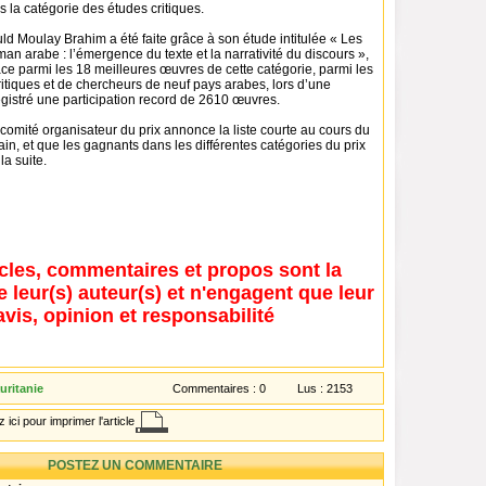
 la catégorie des études critiques.
ld Moulay Brahim a été faite grâce à son étude intitulée « Les
oman arabe : l’émergence du texte et la narrativité du discours »,
ace parmi les 18 meilleures œuvres de cette catégorie, parmi les
ritiques et de chercheurs de neuf pays arabes, lors d’une
gistré une participation record de 2610 œuvres.
e comité organisateur du prix annonce la liste courte au cours du
in, et que les gagnants dans les différentes catégories du prix
la suite.
icles, commentaires et propos sont la
e leur(s) auteur(s) et n'engagent que leur
avis, opinion et responsabilité
uritanie
Commentaires :
0
Lus :
2153
 ici pour imprimer l'article
POSTEZ UN COMMENTAIRE