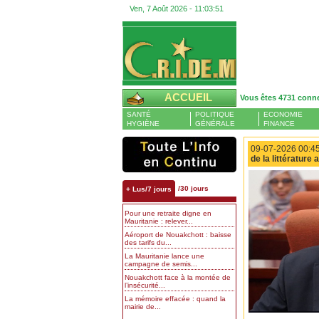
Ven, 7 Août 2026 -
11:03:51
ACCUEIL
Vous êtes 4731 conn
SANTÉ
POLITIQUE
ECONOMIE
HYGIÈNE
GÉNÉRALE
FINANCE
09-07-2026 00:45
de la littérature
/30 jours
+ Lus/7 jours
Pour une retraite digne en
Mauritanie : relever...
Aéroport de Nouakchott : baisse
des tarifs du...
La Mauritanie lance une
campagne de semis...
Nouakchott face à la montée de
l’insécurité...
La mémoire effacée : quand la
mairie de...