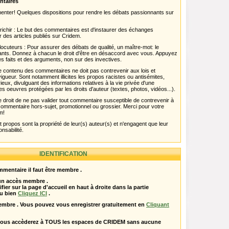
ntaires
menter! Quelques dispositions pour rendre les débats passionnants sur
chir : Le but des commentaires est d'instaurer des échanges
r des articles publiés sur Cridem.
ocuteurs : Pour assurer des débats de qualité, un maître-mot: le
pants. Donnez à chacun le droit d'être en désaccord avec vous. Appuyez
s faits et des arguments, non sur des invectives.
 Le contenu des commentaires ne doit pas contrevenir aux lois et
igueur. Sont notamment illicites les propos racistes ou antisémites,
rieux, divulguant des informations relatives à la vie privée d'une
es oeuvres protégées par les droits d'auteur (textes, photos, vidéos...).
 droit de ne pas valider tout commentaire susceptible de contrevenir à
ut commentaire hors-sujet, promotionnel ou grossier. Merci pour votre
m!
propos sont la propriété de leur(s) auteur(s) et n'engagent que leur
onsabilité.
IDENTIFICATION
mentaire il faut être membre .
 un accès membre .
ifier sur la page d'accueil en haut à droite dans la partie
u bien
Cliquez ICI
.
embre . Vous pouvez vous enregistrer gratuitement en
Cliquant
vous accèderez à TOUS les espaces de CRIDEM sans aucune