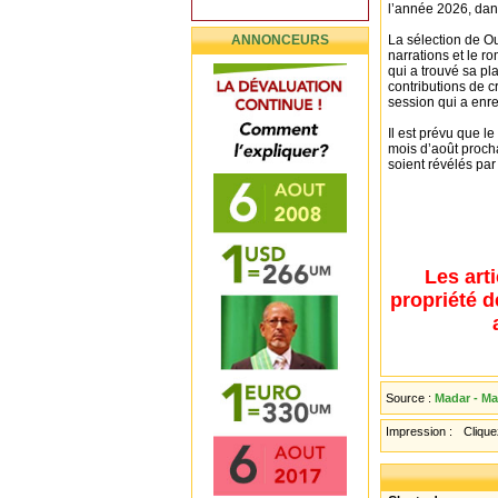
l’année 2026, dans
ANNONCEURS
La sélection de Ou
narrations et le r
qui a trouvé sa pl
contributions de c
session qui a enre
Il est prévu que l
mois d’août procha
soient révélés par 
Les art
propriété d
Source :
Madar - Ma
Impression :
Cliquez