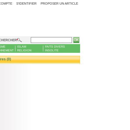
COMPTE
S'IDENTIFIER
PROPOSER UN ARTICLE
CHERCHER
SME
ISLAM
FAITS DIVERS
NNEMENT
RELIGION
INSOLITE
es (0)