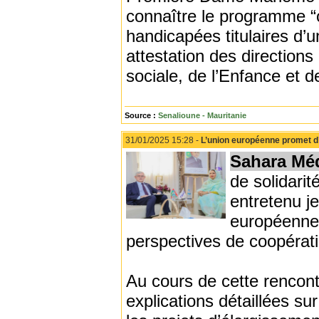
connaître le programme “
handicapées titulaires d’
attestation des directions
sociale, de l’Enfance et d
Source :
Senalioune - Mauritanie
31/01/2025 15:28 -
L’union européenne promet d’
Sahara Mé
de solidari
entretenu j
européenne 
perspectives de coopératio
Au cours de cette rencont
explications détaillées sur