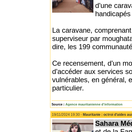
d’une cara
handicapés 
La caravane, comprenant 
superviseur par moughataa
dire, les 199 communautés
Ce recensement, d’un mois
d’accéder aux services so
vulnérables, en général, 
particulier.
Source :
Agence mauritanienne d'information
19/11/2024 19:30 -
Mauritanie : octroi d’aides a
Sahara Mé
et de la Fam