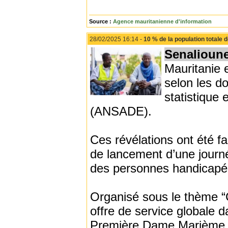
Source :
Agence mauritanienne d'information
28/02/2025 16:14 -
10 % de la population totale
Senalioun
Mauritanie e
selon les d
statistique
(ANSADE).
Ces révélations ont été fa
de lancement d’une journée
des personnes handicapé
Organisé sous le thème 
offre de service globale d
Première Dame Marième Va