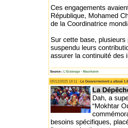
Ces engagements avaient 
République, Mohamed Chei
de la Coordinatrice mon
Sur cette base, plusieurs 
suspendu leurs contributio
assurer la continuité des i
Source :
L'Eclairage - Mauritanie
05/12/2025 18:11 -
Le Gouvernement a alloué 1.
La Dépêch
Dah, a supe
“Mokhtar Ou
commémorant
besoins spécifiques, placé