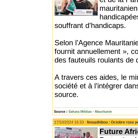
mauritanien
handicapées
souffrant d’handicaps.
Selon l’Agence Mauritanie
fournit annuellement », 
des fauteuils roulants de 
A travers ces aides, le mi
société et à l’intégrer d
source.
Source :
Sahara Médias - Mauritanie
17/10/2024 16:33 -
Nouadhibou : Octobre rose p
Future Afr