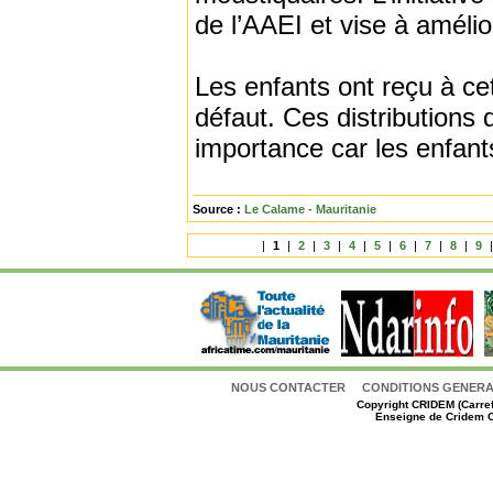
de l’AAEI et vise à amélio
Les enfants ont reçu à cet
défaut. Ces distributions 
importance car les enfant
Source :
Le Calame - Mauritanie
|
1
|
2
|
3
|
4
|
5
|
6
|
7
|
8
|
9
NOUS CONTACTER
CONDITIONS GENERAL
Copyright
CRIDEM (Carref
Enseigne de Cridem C