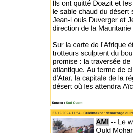
Ils ont quitté Doazit et 
le sable chaud du désert 
Jean-Louis Duverger et Je
direction de la Mauritanie
Sur la carte de l’Afrique é
trotteurs sculptent du bou
promise : la traversée de
atlantique. Au terme de cin
d’Atar, la capitale de la 
désert où les attendra Aï
Source :
Sud Ouest
27/12/2024 11:54 -
Guidimakha: démarrage du r
AMI
-- Le w
Ould Mohame