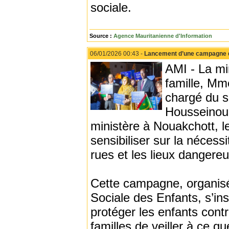
sociale.
Source :
Agence Mauritanienne d'Information
06/01/2026 00:43 -
Lancement d’une campagne de 
AMI - La min
famille, Mm
chargé du s
Housseinou 
ministère à Nouakchott, l
sensibiliser sur la nécess
rues et les lieux dangereu
Cette campagne, organisée
Sociale des Enfants, s’ins
protéger les enfants contr
familles de veiller à ce q