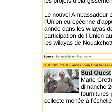
les projets d’élargisseme
Le nouvel Ambassadeur eu
l’Union européenne d’appu
année dans les wilayas de
participation de l’Union
les wilayas de Nouakchot
Source :
Sahara Médias - Mauritanie
30/01/2025 23:00 -
Landes : deux Doazitiens en 
Sud Ouest
Marie Grethe
dimanche 26
fournitures 
collecte menée à l’échel