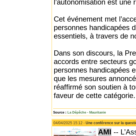
l’autonomisation est une r
Cet événement met l’accen
personnes handicapées dan
essentiels, à travers de
Dans son discours, la Pre
accords entre secteurs g
personnes handicapées est
que les mesures annoncées 
réaffirmé son soutien à t
faveur de cette catégorie.
Source :
La Dépêche - Mauritanie
04/04/2025 15:12 -
Une conférence sur la questi
AMI
-- L’As