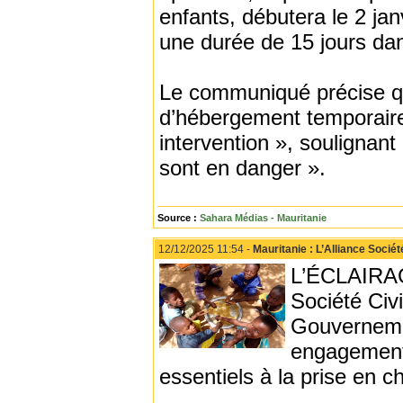
enfants, débutera le 2 ja
une durée de 15 jours da
Le communiqué précise qu
d’hébergement temporaire
intervention », soulignant 
sont en danger ».
Source :
Sahara Médias - Mauritanie
12/12/2025 11:54 -
Mauritanie : L’Alliance Socié
L’ÉCLAIRAG
Société Civ
Gouverneme
engagements 
essentiels à la prise en c