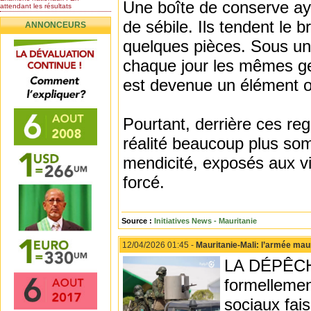
Une boîte de conserve aya
attendant les résultats
Nomination de l’Honorable Diye
de sébile. Ils tendent le b
ANNONCEURS
Ba au poste de...
Mauritanie : les résultats du
quelques pièces. Sous un
baccalauréat 2026...
chaque jour les mêmes ge
Mauritanie : Les 10 premiers au
BEPC 2026
est devenue un élément o
Un syndicat de l’enseignement
rejette la...
Pourtant, derrière ces re
réalité beaucoup plus somb
mendicité, exposés aux vi
forcé.
Source :
Initiatives News - Mauritanie
12/04/2026 01:45 -
Mauritanie-Mali: l’armée maur
LA DÉPÊCHE 
formellemen
sociaux fais