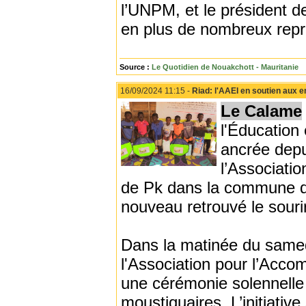
l’UNPM, et le président d
en plus de nombreux repré
Source :
Le Quotidien de Nouakchott - Mauritanie
16/09/2024 11:15 -
Riad: l'AAEI en soutien aux e
Le Calame
l'Éducation 
ancrée depu
l’Associatio
de Pk dans la commune d
nouveau retrouvé le sourire
Dans la matinée du samed
l'Association pour l’Acco
une cérémonie solennelle d
moustiquaires. L’initiative