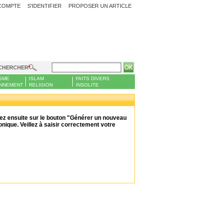
COMPTE
S'IDENTIFIER
PROPOSER UN ARTICLE
CHERCHER
SME
ISLAM
FAITS DIVERS
NNEMENT
RELIGION
INSOLITE
uyez ensuite sur le bouton "Générer un nouveau
ique. Veillez à saisir correctement votre