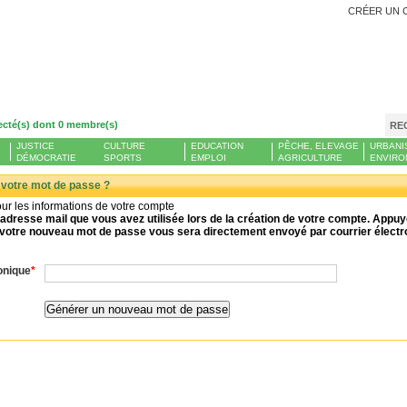
CRÉER UN 
ecté(s) dont 0 membre(s)
RE
JUSTICE
CULTURE
EDUCATION
PÊCHE, ELEVAGE
URBANI
DÉMOCRATIE
SPORTS
EMPLOI
AGRICULTURE
ENVIRO
 votre mot de passe ?
jour les informations de votre compte
 l'adresse mail que vous avez utilisée lors de la création de votre compte. App
votre nouveau mot de passe vous sera directement envoyé par courrier électron
onique