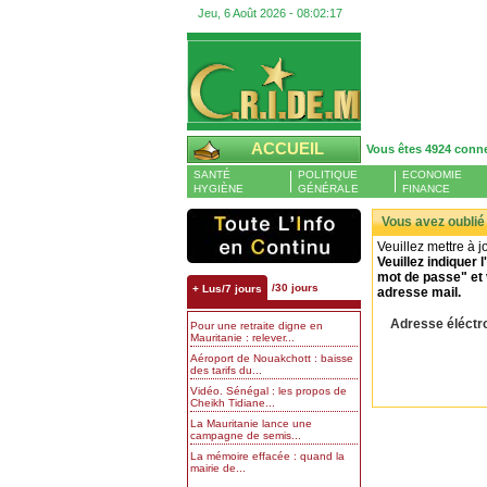
Jeu, 6 Août 2026 -
08:02:18
ACCUEIL
Vous êtes 4924 conn
SANTÉ
POLITIQUE
ECONOMIE
HYGIÈNE
GÉNÉRALE
FINANCE
Vous avez oublié
Veuillez mettre à 
Veuillez indiquer
mot de passe" et 
/30 jours
+ Lus/7 jours
adresse mail.
Adresse éléctr
Pour une retraite digne en
Mauritanie : relever...
Aéroport de Nouakchott : baisse
des tarifs du...
Vidéo. Sénégal : les propos de
Cheikh Tidiane...
La Mauritanie lance une
campagne de semis...
La mémoire effacée : quand la
mairie de...