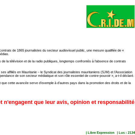
contrats de 1865 journalistes du secteur audiovisuel public, une mesure qualifiée de «
médias.
s de la télévision et de la radio publiques, longtemps confrontés à l’absence de contrats
 ses affiliés en Mauritanie – le Syndicat des journalistes mauritaniens (SJM) et l’Association
dépendance de son secteur médiatique et son rôle essentiel de contre-pouvoir », a-t-il déclaré.
nt que cette avancée serve d’exemple à d’autres pays dans la promotion des droits et de la
et n'engagent que leur avis, opinion et responsabilité
| Libre Expression
| Lus : 2134