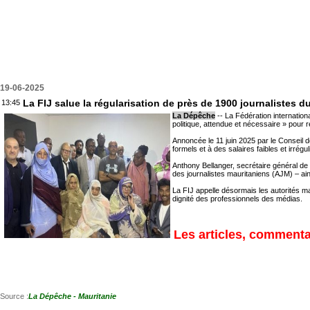
19-06-2025
La FIJ salue la régularisation de près de 1900 journalistes d
13:45
La Dépêche
-- La Fédération internation
politique, attendue et nécessaire » pour r
Annoncée le 11 juin 2025 par le Conseil de
formels et à des salaires faibles et irrégul
Anthony Bellanger, secrétaire général de l
des journalistes mauritaniens (AJM) – ains
La FIJ appelle désormais les autorités ma
dignité des professionnels des médias.
Les articles, commentai
Source :
La Dépêche - Mauritanie