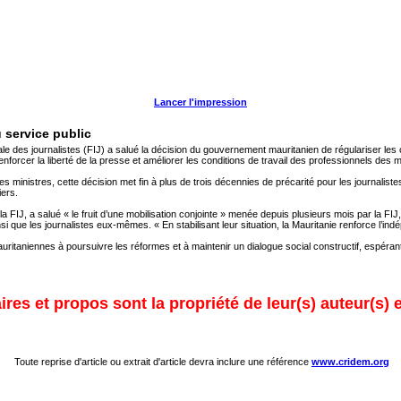
Lancer l'impression
u service public
ale des journalistes (FIJ) a salué la décision du gouvernement mauritanien de régulariser les 
enforcer la liberté de la presse et améliorer les conditions de travail des professionnels des 
s ministres, cette décision met fin à plus de trois décennies de précarité pour les journaliste
iers.
a FIJ, a salué « le fruit d’une mobilisation conjointe » menée depuis plusieurs mois par la FIJ,
i que les journalistes eux-mêmes. « En stabilisant leur situation, la Mauritanie renforce l’in
uritaniennes à poursuivre les réformes et à maintenir un dialogue social constructif, espéra
res et propos sont la propriété de leur(s) auteur(s) 
Toute reprise d'article ou extrait d'article devra inclure une référence
www.cridem.org