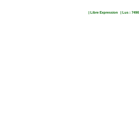
| Libre Expression
| Lus : 7490