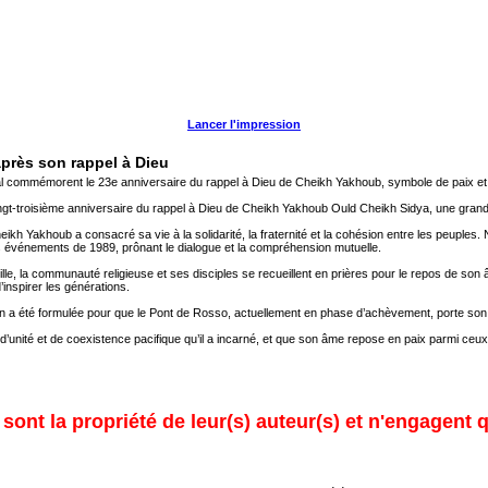
Lancer l'impression
près son rappel à Dieu
l commémorent le 23e anniversaire du rappel à Dieu de Cheikh Yakhoub, symbole de paix et d
t-troisième anniversaire du rappel à Dieu de Cheikh Yakhoub Ould Cheikh Sidya, une grande f
kh Yakhoub a consacré sa vie à la solidarité, la fraternité et la cohésion entre les peuples. 
s événements de 1989, prônant le dialogue et la compréhension mutuelle.
le, la communauté religieuse et ses disciples se recueillent en prières pour le repos de son
’inspirer les générations.
n a été formulée pour que le Pont de Rosso, actuellement en phase d’achèvement, porte son
’unité et de coexistence pacifique qu’il a incarné, et que son âme repose en paix parmi ceux 
ont la propriété de leur(s) auteur(s) et n'engagent q