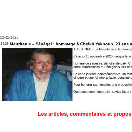
12-11-2025
Mauritanie – Sénégal : hommage à Cheikh Yakhoub, 23 ans a
14:33
THIES INFO - La Mauritanie et le Sénéga
Ce jeudi 13 novembre 2025 marque le ving
Homme de sagesse, de foi et de paix, Chei
entre Mauritaniens et Sénégalais lors de
En cette journée commémorative, sa famil
sincère et une foi inébranlable, continue d
Pour honorer sa mémoire, une propositio
Que cette commémoration ravive l’esprit d
Les articles, commentaires et propos s