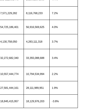
7,571,229,282
8,116,768,233
7.2%
54,725,186,401
56,916,569,625
4.0%
4,130,758,050
4,283,111,318
3.7%
32,272,682,340
33,355,088,688
3.4%
10,557,444,774
10,794,534,994
2.2%
27,581,444,161
28,111,989,951
1.9%
18,845,415,957
18,129,976,203
-3.8%