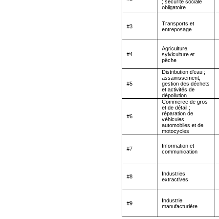
; sécurité sociale
obligatoire
Transports et
#3
entreposage
Agriculture,
#4
sylviculture et
pêche
Distribution d’eau ;
assainissement,
#5
gestion des déchets
et activités de
dépollution
Commerce de gros
et de détail ;
réparation de
#6
véhicules
automobiles et de
motocycles
Information et
#7
communication
Industries
#8
extractives
Industrie
#9
manufacturière