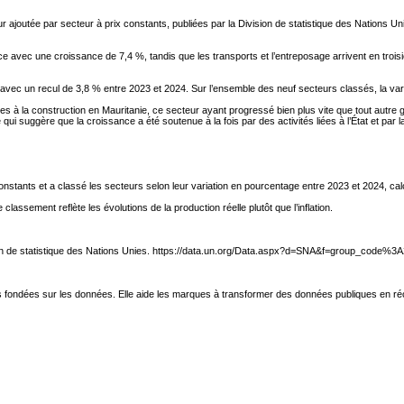
 ajoutée par secteur à prix constants, publiées par la Division de statistique des Nations Un
ce avec une croissance de 7,4 %, tandis que les transports et l’entreposage arrivent en troisiè
e, avec un recul de 3,8 % entre 2023 et 2024. Sur l’ensemble des neuf secteurs classés, la va
es à la construction en Mauritanie, ce secteur ayant progressé bien plus vite que tout autre
ui suggère que la croissance a été soutenue à la fois par des activités liées à l’État et par l
nstants et a classé les secteurs selon leur variation en pourcentage entre 2023 et 2024, calc
ssement reflète les évolutions de la production réelle plutôt que l’inflation.
vision de statistique des Nations Unies. https://data.un.org/Data.aspx?d=SNA&f=group_code%3
 fondées sur les données. Elle aide les marques à transformer des données publiques en réci