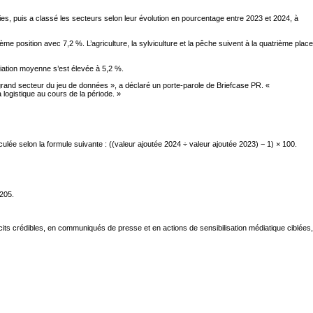
ies, puis a classé les secteurs selon leur évolution en pourcentage entre 2023 et 2024, à
me position avec 7,2 %. L’agriculture, la sylviculture et la pêche suivent à la quatrième place
riation moyenne s’est élevée à 5,2 %.
 grand secteur du jeu de données », a déclaré un porte-parole de Briefcase PR. «
a logistique au cours de la période. »
ulée selon la formule suivante : ((valeur ajoutée 2024 ÷ valeur ajoutée 2023) − 1) × 100.
A205.
ts crédibles, en communiqués de presse et en actions de sensibilisation médiatique ciblées,