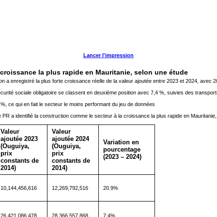
Lancer l'impression
croissance la plus rapide en Mauritanie, selon une étude
on a enregistré la plus forte croissance réelle de la valeur ajoutée entre 2023 et 2024, avec 
sécurité sociale obligatoire se classent en deuxième position avec 7,4 %, suivies des transpor
%, ce qui en fait le secteur le moins performant du jeu de données
PR a identifié la construction comme le secteur à la croissance la plus rapide en Mauritanie,
Valeur
Valeur
ajoutée 2023
ajoutée 2024
Variation en
(Ouguiya,
(Ouguiya,
pourcentage
prix
prix
(2023 – 2024)
constants de
constants de
2014)
2014)
10,144,456,616
12,269,792,516
20.9%
26,421,086,478
28,366,557,868
7.4%