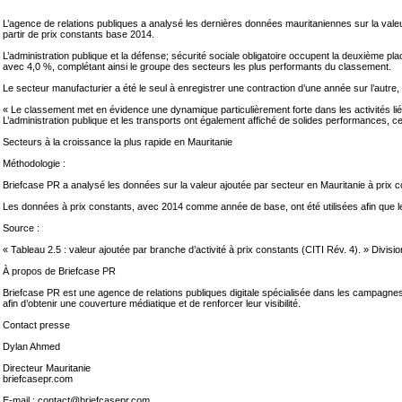
L’agence de relations publiques a analysé les dernières données mauritaniennes sur la valeur
partir de prix constants base 2014.
L’administration publique et la défense; sécurité sociale obligatoire occupent la deuxième pla
avec 4,0 %, complétant ainsi le groupe des secteurs les plus performants du classement.
Le secteur manufacturier a été le seul à enregistrer une contraction d’une année sur l’autr
« Le classement met en évidence une dynamique particulièrement forte dans les activités lié
L’administration publique et les transports ont également affiché de solides performances, ce q
Secteurs à la croissance la plus rapide en Mauritanie
Méthodologie :
Briefcase PR a analysé les données sur la valeur ajoutée par secteur en Mauritanie à prix co
Les données à prix constants, avec 2014 comme année de base, ont été utilisées afin que le cla
Source :
« Tableau 2.5 : valeur ajoutée par branche d’activité à prix constants (CITI Rév. 4). » Di
À propos de Briefcase PR
Briefcase PR est une agence de relations publiques digitale spécialisée dans les campagnes
afin d’obtenir une couverture médiatique et de renforcer leur visibilité.
Contact presse
Dylan Ahmed
Directeur Mauritanie
briefcasepr.com
E-mail : contact@briefcasepr.com