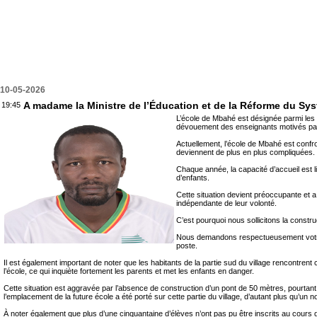
10-05-2026
A madame la Ministre de l’Éducation et de la Réforme du S
19:45
L’école de Mbahé est désignée parmi les 
dévouement des enseignants motivés par 
Actuellement, l’école de Mbahé est confro
deviennent de plus en plus compliquées.
Chaque année, la capacité d’accueil est li
d’enfants.
Cette situation devient préoccupante et 
indépendante de leur volonté.
C’est pourquoi nous sollicitons la constr
Nous demandons respectueusement votre i
poste.
Il est également important de noter que les habitants de la partie sud du village rencontr
l’école, ce qui inquiète fortement les parents et met les enfants en danger.
Cette situation est aggravée par l’absence de construction d’un pont de 50 mètres, pourtant 
l’emplacement de la future école a été porté sur cette partie du village, d’autant plus qu’un
À noter également que plus d’une cinquantaine d’élèves n’ont pas pu être inscrits au cours