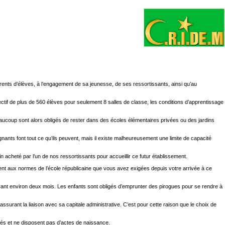
ents d’élèves, à l’engagement de sa jeunesse, de ses ressortissants, ainsi qu’au
fectif de plus de 560 élèves pour seulement 8 salles de classe, les conditions d’apprentissage
. Beaucoup sont alors obligés de rester dans des écoles élémentaires privées ou des jardins
nts font tout ce qu’ils peuvent, mais il existe malheureusement une limite de capacité
n acheté par l’un de nos ressortissants pour accueillir ce futur établissement.
nt aux normes de l’école républicaine que vous avez exigées depuis votre arrivée à ce
urant environ deux mois. Les enfants sont obligés d’emprunter des pirogues pour se rendre à
ssurant la liaison avec sa capitale administrative. C’est pour cette raison que le choix de
lés et ne disposent pas d’actes de naissance.