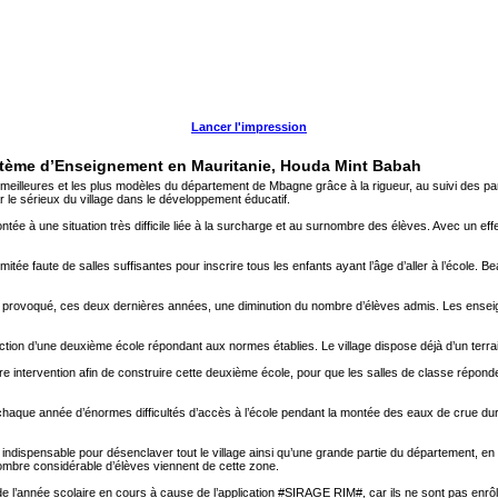
Lancer l'impression
ystème d’Enseignement en Mauritanie, Houda Mint Babah
meilleures et les plus modèles du département de Mbagne grâce à la rigueur, au suivi des par
le sérieux du village dans le développement éducatif.
ntée à une situation très difficile liée à la surcharge et au surnombre des élèves. Avec un ef
mitée faute de salles suffisantes pour inscrire tous les enfants ayant l’âge d’aller à l’école
a provoqué, ces deux dernières années, une diminution du nombre d’élèves admis. Les enseigna
uction d’une deuxième école répondant aux normes établies. Le village dispose déjà d’un terrai
ntervention afin de construire cette deuxième école, pour que les salles de classe réponde
ent chaque année d’énormes difficultés d’accès à l’école pendant la montée des eaux de crue d
indispensable pour désenclaver tout le village ainsi qu’une grande partie du département, en a
 nombre considérable d’élèves viennent de cette zone.
 de l’année scolaire en cours à cause de l’application #SIRAGE RIM#, car ils ne sont pas enrô