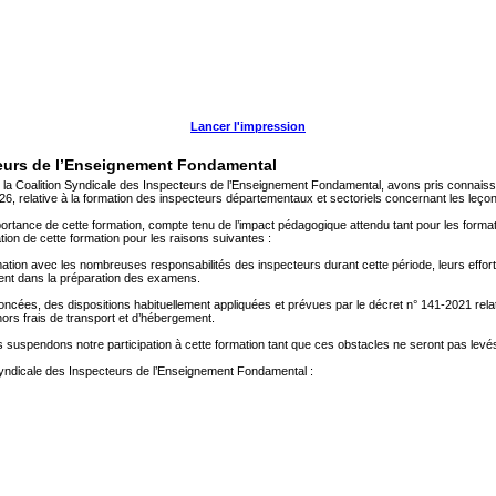
Lancer l'impression
teurs de l’Enseignement Fondamental
alition Syndicale des Inspecteurs de l’Enseignement Fondamental, avons pris connaissance
6, relative à la formation des inspecteurs départementaux et sectoriels concernant les leço
mportance de cette formation, compte tenu de l’impact pédagogique attendu tant pour les fo
ion de cette formation pour les raisons suivantes :
mation avec les nombreuses responsabilités des inspecteurs durant cette période, leurs effor
ent dans la préparation des examens.
cées, des dispositions habituellement appliquées et prévues par le décret n° 141-2021 relatif 
ors frais de transport et d’hébergement.
suspendons notre participation à cette formation tant que ces obstacles ne seront pas levé
yndicale des Inspecteurs de l’Enseignement Fondamental :