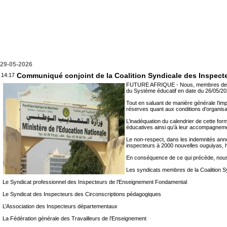
29-05-2026
Communiqué conjoint de la Coalition Syndicale des Inspec
14:17
FUTURE AFRIQUE - Nous, membres de la Co
du Système éducatif en date du 26/05/202
Tout en saluant de manière générale l’i
réserves quant aux conditions d’organisat
L’inadéquation du calendrier de cette for
éducatives ainsi qu’à leur accompagnem
Le non-respect, dans les indemnités annon
inspecteurs à 2000 nouvelles ouguiyas, h
En conséquence de ce qui précède, nous 
Les syndicats membres de la Coalition S
Le Syndicat professionnel des Inspecteurs de l’Enseignement Fondamental
Le Syndicat des Inspecteurs des Circonscriptions pédagogiques
L’Association des Inspecteurs départementaux
La Fédération générale des Travailleurs de l’Enseignement