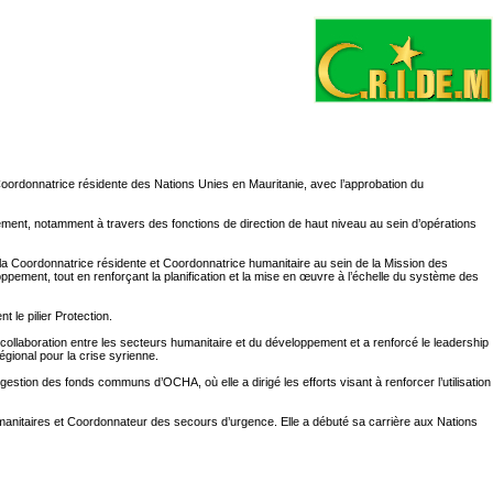
oordonnatrice résidente des Nations Unies en Mauritanie, avec l’approbation du
ment, notamment à travers des fonctions de direction de haut niveau au sein d’opérations
 la Coordonnatrice résidente et Coordonnatrice humanitaire au sein de la Mission des
ppement, tout en renforçant la planification et la mise en œuvre à l’échelle du système des
 le pilier Protection.
ollaboration entre les secteurs humanitaire et du développement et a renforcé le leadership
égional pour la crise syrienne.
stion des fonds communs d’OCHA, où elle a dirigé les efforts visant à renforcer l’utilisation
humanitaires et Coordonnateur des secours d’urgence. Elle a débuté sa carrière aux Nations