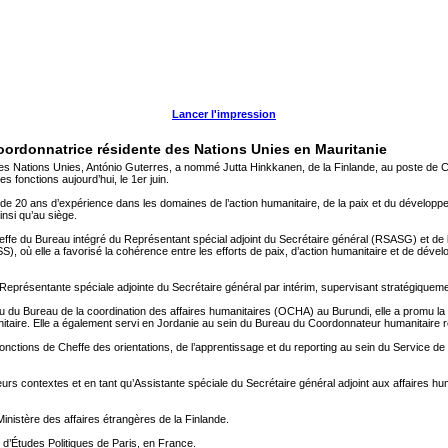
Lancer l'impression
oordonnatrice résidente des Nations Unies en Mauritanie
des Nations Unies, António Guterres, a nommé Jutta Hinkkanen, de la Finlande, au poste de C
 fonctions aujourd’hui, le 1er juin.
 20 ans d’expérience dans les domaines de l’action humanitaire, de la paix et du développe
insi qu’au siège.
heffe du Bureau intégré du Représentant spécial adjoint du Secrétaire général (RSASG) et de
où elle a favorisé la cohérence entre les efforts de paix, d’action humanitaire et de dévelo
Représentante spéciale adjointe du Secrétaire général par intérim, supervisant stratégiquement
 du Bureau de la coordination des affaires humanitaires (OCHA) au Burundi, elle a promu la c
anitaire. Elle a également servi en Jordanie au sein du Bureau du Coordonnateur humanitaire r
tions de Cheffe des orientations, de l’apprentissage et du reporting au sein du Service de ge
ieurs contextes et en tant qu’Assistante spéciale du Secrétaire général adjoint aux affaires 
inistère des affaires étrangères de la Finlande.
ut d’Études Politiques de Paris, en France.