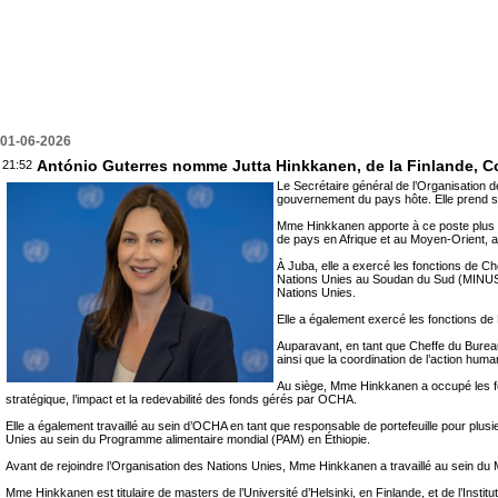
01-06-2026
António Guterres nomme Jutta Hinkkanen, de la Finlande, C
21:52
Le Secrétaire général de l’Organisation 
gouvernement du pays hôte. Elle prend ses
Mme Hinkkanen apporte à ce poste plus de
de pays en Afrique et au Moyen-Orient, a
À Juba, elle a exercé les fonctions de C
Nations Unies au Soudan du Sud (MINUSS), 
Nations Unies.
Elle a également exercé les fonctions de 
Auparavant, en tant que Cheffe du Bureau
ainsi que la coordination de l’action hum
Au siège, Mme Hinkkanen a occupé les fonc
stratégique, l’impact et la redevabilité des fonds gérés par OCHA.
Elle a également travaillé au sein d’OCHA en tant que responsable de portefeuille pour plus
Unies au sein du Programme alimentaire mondial (PAM) en Éthiopie.
Avant de rejoindre l’Organisation des Nations Unies, Mme Hinkkanen a travaillé au sein du M
Mme Hinkkanen est titulaire de masters de l’Université d’Helsinki, en Finlande, et de l’Instit