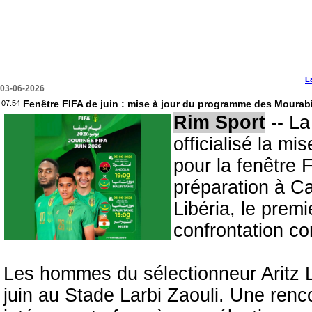
L
03-06-2026
Fenêtre FIFA de juin : mise à jour du programme des Mourabi
07:54
Rim Sport
-- La
officialisé la m
pour la fenêtre 
préparation à Ca
Libéria, le prem
confrontation co
Les hommes du sélectionneur Aritz Ló
juin au Stade Larbi Zaouli. Une renc