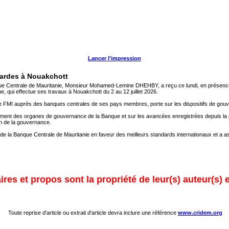
Lancer l'impression
gardes à Nouakchott
 Centrale de Mauritanie, Monsieur Mohamed-Lemine DHEHBY, a reçu ce lundi, en présence 
, qui effectue ses travaux à Nouakchott du 2 au 12 juillet 2026.
 FMI auprès des banques centrales de ses pays membres, porte sur les dispositifs de gouvern
ement des organes de gouvernance de la Banque et sur les avancées enregistrées depuis la
on de la gouvernance.
e la Banque Centrale de Mauritanie en faveur des meilleurs standards internationaux et a ass
res et propos sont la propriété de leur(s) auteur(s) 
Toute reprise d'article ou extrait d'article devra inclure une référence
www.cridem.org