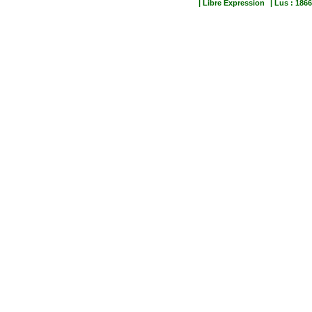
| Libre Expression
| Lus : 1866