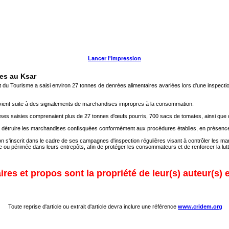
Lancer l'impression
ies au Ksar
du Tourisme a saisi environ 27 tonnes de denrées alimentaires avariées lors d'une inspectio
ervient suite à des signalements de marchandises impropres à la consommation.
ses saisies comprenaient plus de 27 tonnes d'œufs pourris, 700 sacs de tomates, ainsi que de
à détruire les marchandises confisquées conformément aux procédures établies, en présence d
on s'inscrit dans le cadre de ses campagnes d'inspection régulières visant à contrôler les mar
 ou périmée dans leurs entrepôts, afin de protéger les consommateurs et de renforcer la lutt
res et propos sont la propriété de leur(s) auteur(s) 
Toute reprise d'article ou extrait d'article devra inclure une référence
www.cridem.org