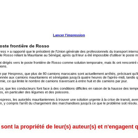
Lancer l'impression
oste frontière de Rosso
» a rapporté que le président de l’Union générale des professionnels du transport internat
e Rosso reliant la Mauritanie au Sénégal, après qu’il leur a été impossible d’utiliser le poste m
 dirigés vers le poste frontière de Rosso comme solution temporaire, mais ils ont rencontré 
ions.
ée par Hespress, que plus de 80 camions marocains sont actuellement arrêtés, précisant qu’il
est donnée aux camions mauritaniens et sénégalais jusqu’à quatre heures de l’après-midi, tand
e, ce qui limite le nombre de camions traversant à entre huit et dix camions par jour.
e, que les conducteurs font face à des conditions difficiles en raison de la hausse des temp
es, en particulier des légumes et des poissons.
spress, les autorités mauritaniennes à trouver une solution urgente à la crise de transit, ave
, y compris l’arrêt du chargement des marchandises jusqu’à ce que le problème soit résolu.
ont la propriété de leur(s) auteur(s) et n'engagent q