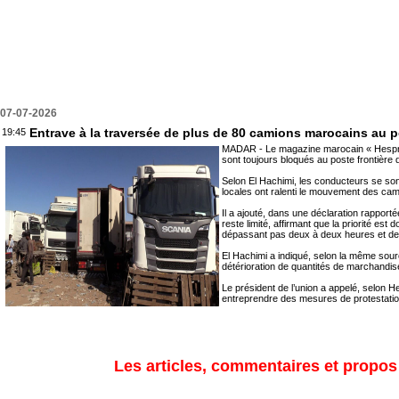
07-07-2026
Entrave à la traversée de plus de 80 camions marocains au p
19:45
MADAR - Le magazine marocain « Hespress 
sont toujours bloqués au poste frontière d
Selon El Hachimi, les conducteurs se sont
locales ont ralenti le mouvement des cam
Il a ajouté, dans une déclaration rapport
reste limité, affirmant que la priorité 
dépassant pas deux à deux heures et demi
El Hachimi a indiqué, selon la même sourc
détérioration de quantités de marchandis
Le président de l’union a appelé, selon He
entreprendre des mesures de protestation
Les articles, commentaires et propos s