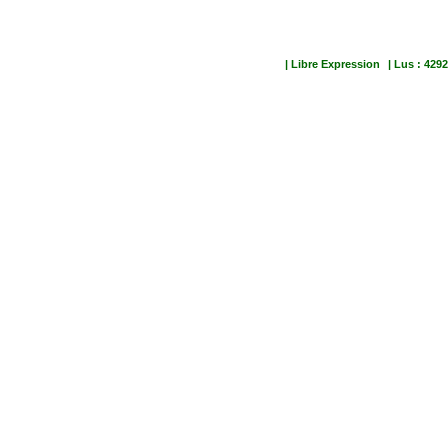
| Libre Expression
| Lus : 4292