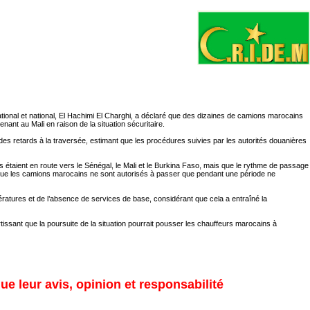
ional et national, El Hachimi El Charghi, a déclaré que des dizaines de camions marocains
enant au Mali en raison de la situation sécuritaire.
des retards à la traversée, estimant que les procédures suivies par les autorités douanières
s étaient en route vers le Sénégal, le Mali et le Burkina Faso, mais que le rythme de passage
is que les camions marocains ne sont autorisés à passer que pendant une période ne
ératures et de l’absence de services de base, considérant que cela a entraîné la
rtissant que la poursuite de la situation pourrait pousser les chauffeurs marocains à
ue leur avis, opinion et responsabilité