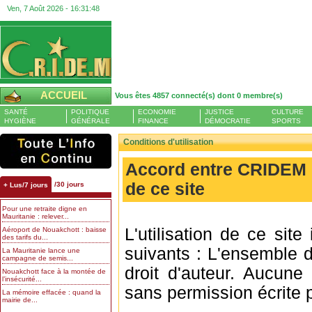
Ven, 7 Août 2026 -
16:31:49
ACCUEIL
Vous êtes 4857 connecté(s) dont 0 membre(s)
SANTÉ
POLITIQUE
ECONOMIE
JUSTICE
CULTURE
HYGIÈNE
GÉNÉRALE
FINANCE
DÉMOCRATIE
SPORTS
Conditions d'utilisation
Accord entre CRIDEM et 
de ce site
/30 jours
+ Lus/7 jours
Pour une retraite digne en
Mauritanie : relever...
L'utilisation de ce sit
Aéroport de Nouakchott : baisse
des tarifs du...
suivants : L'ensemble d
La Mauritanie lance une
campagne de semis...
droit d'auteur. Aucune 
Nouakchott face à la montée de
l’insécurité...
sans permission écrite
La mémoire effacée : quand la
mairie de...