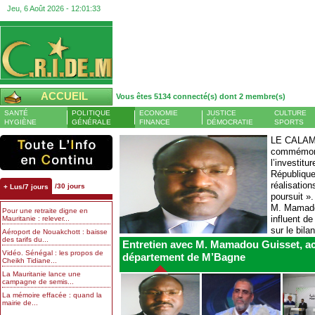
Jeu, 6 Août 2026 -
12:01:34
ACCUEIL
Vous êtes 5134 connecté(s) dont 2 membre(s)
SANTÉ
POLITIQUE
ECONOMIE
JUSTICE
CULTURE
HYGIÈNE
GÉNÉRALE
FINANCE
DÉMOCRATIE
SPORTS
LE CALAME
commémorer
Tasiast : production en légère hausse sur la plus grande
Banque centrale : le
l’investitu
mine d’or de Mauritanie à mi-2026
atteint 13 % et l’empl
République
AGENCE ECOFIN - Aux côtés
réalisatio
/30 jours
+ Lus/7 jours
du minerai de fer, l’or constitue
poursuit ».
le principal produit minier
M. Mamadou
Pour une retraite digne en
exploité en Mauritanie. Une
influent d
Mauritanie : relever...
filière encore largement portée
sur le bila
Aéroport de Nouakchott : baisse
par la mine d’or Tasiast, l’une
des tarifs du...
réformes e
des plus grandes
Entretien avec M. Mamadou Guisset, ac
exploitations...
l’année, contre...
Vidéo. Sénégal : les propos de
département de M’Bagne
Cheikh Tidiane...
La Mauritanie lance une
campagne de semis...
La mémoire effacée : quand la
mairie de...