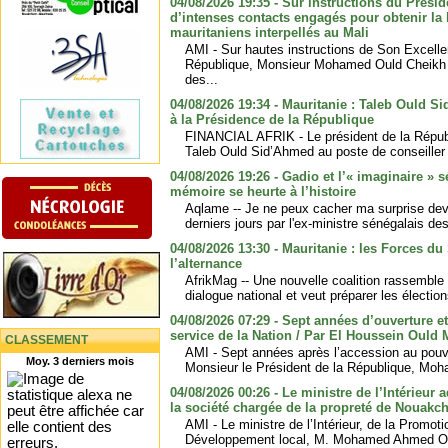
04/08/2026 19:35 - Sur instructions du Prési
d’intenses contacts engagés pour obtenir la 
mauritaniens interpellés au Mali
AMI - Sur hautes instructions de Son Excelle
République, Monsieur Mohamed Ould Cheikh E
des...
04/08/2026 19:34 - Mauritanie : Taleb Ould 
à la Présidence de la République
FINANCIAL AFRIK - Le président de la Répu
Taleb Ould Sid’Ahmed au poste de conseiller 
04/08/2026 19:26 - Gadio et l’« imaginaire » 
mémoire se heurte à l’histoire
Aqlame -- Je ne peux cacher ma surprise dev
derniers jours par l'ex-ministre sénégalais des
04/08/2026 13:30 - Mauritanie : les Forces du 
l’alternance
AfrikMag -- Une nouvelle coalition rassemble 
dialogue national et veut préparer les électio
04/08/2026 07:29 - Sept années d’ouverture e
service de la Nation / Par El Houssein Ould
CLASSEMENT
AMI - Sept années après l’accession au pouv
Moy. 3 derniers mois
Monsieur le Président de la République, Moh
04/08/2026 00:26 - Le ministre de l’Intérieur
la société chargée de la propreté de Nouakch
AMI - Le ministre de l’Intérieur, de la Promoti
Développement local, M. Mohamed Ahmed Ou