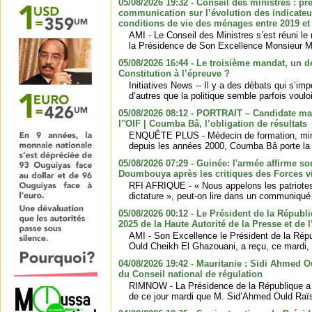
05/08/2026 19:32 - Conseil des ministres : pr
communication sur l’évolution des indicateu
conditions de vie des ménages entre 2019 et
AMI - Le Conseil des Ministres s’est réuni l
la Présidence de Son Excellence Monsieur
05/08/2026 16:44 - Le troisième mandat, un d
Constitution à l’épreuve ?
Initiatives News -- Il y a des débats qui s’i
d’autres que la politique semble parfois voulo
05/08/2026 08:12 - PORTRAIT – Candidate mau
l''OIF | Coumba Bâ, l’obligation de résultats
ENQUÊTE PLUS - Médecin de formation, minis
depuis les années 2000, Coumba Bâ porte la c
05/08/2026 07:29 - Guinée: l'armée affirme s
Doumbouya après les critiques des Forces v
RFI AFRIQUE - « Nous appelons les patriotes 
dictature », peut-on lire dans un communiqué p
05/08/2026 00:12 - Le Président de la Républi
2025 de la Haute Autorité de la Presse et de 
AMI - Son Excellence le Président de la Ré
Ould Cheikh El Ghazouani, a reçu, ce mardi, a
04/08/2026 19:42 - Mauritanie : Sidi Ahmed
du Conseil national de régulation
RIMNOW - La Présidence de la République a 
de ce jour mardi que M. Sid’Ahmed Ould Raï