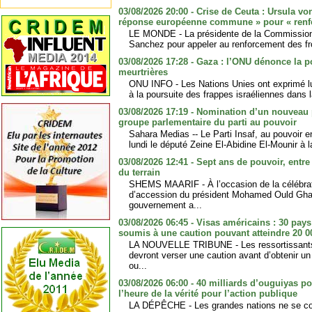
03/08/2026 20:00 - Crise de Ceuta : Ursula vo
réponse européenne commune » pour « renfor
LE MONDE - La présidente de la Commission
Sanchez pour appeler au renforcement des fro
03/08/2026 17:28 - Gaza : l’ONU dénonce la p
meurtrières
ONU INFO - Les Nations Unies ont exprimé lun
à la poursuite des frappes israéliennes dans 
03/08/2026 17:19 - Nomination d’un nouveau p
groupe parlementaire du parti au pouvoir
Sahara Medias -- Le Parti Insaf, au pouvoir e
lundi le député Zeine El-Abidine El-Mounir à l
03/08/2026 12:41 - Sept ans de pouvoir, entre
du terrain
SHEMS MAARIF - À l’occasion de la célébra
d’accession du président Mohamed Ould Ghaz
gouvernement a...
03/08/2026 06:45 - Visas américains : 30 pays
soumis à une caution pouvant atteindre 20 0
LA NOUVELLE TRIBUNE - Les ressortissants 
devront verser une caution avant d’obtenir u
ou...
03/08/2026 06:00 - 40 milliards d’ouguiyas p
l’heure de la vérité pour l’action publique
LA DÉPÊCHE - Les grandes nations ne se co