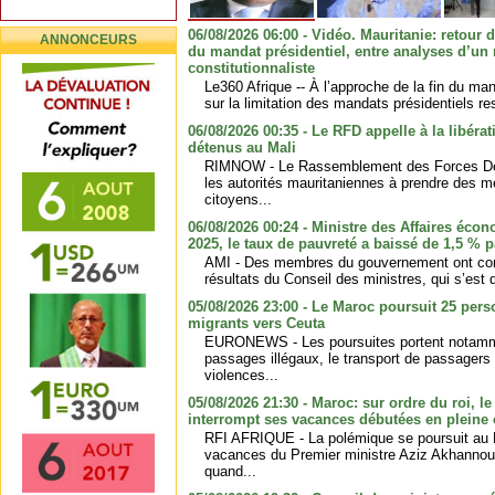
06/08/2026 06:00 - Vidéo. Mauritanie: retour d
ANNONCEURS
du mandat présidentiel, entre analyses d’un m
constitutionnaliste
Le360 Afrique -- À l’approche de la fin du ma
sur la limitation des mandats présidentiels res
06/08/2026 00:35 - Le RFD appelle à la libéra
détenus au Mali
RIMNOW - Le Rassemblement des Forces Dé
les autorités mauritaniennes à prendre des m
citoyens...
06/08/2026 00:24 - Ministre des Affaires écon
2025, le taux de pauvreté a baissé de 1,5 % p
AMI - Des membres du gouvernement ont com
résultats du Conseil des ministres, qui s’est d
05/08/2026 23:00 - Le Maroc poursuit 25 pers
migrants vers Ceuta
EURONEWS - Les poursuites portent notammen
passages illégaux, le transport de passagers
violences...
05/08/2026 21:30 - Maroc: sur ordre du roi, l
interrompt ses vacances débutées en pleine 
RFI AFRIQUE - La polémique se poursuit au M
vacances du Premier ministre Aziz Akhannouch
quand...