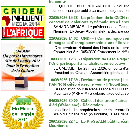
humanité
LE QUOTIDIEN DE NOUAKCHOTT - Nouakchott
un communiqué publié ce mardi, l’organisation
23/06/2026 15:38 - Le président de la CNDH :
constaté de violations systématiques à l’enc
SAHARA MEDIAS - Le président de la Commis
l’homme, El-Bekay Abdelmalek, a déclaré que 
22/06/2026 14:02 - ONDFF / Communiqué conc
d’images et d’enregistrements d’une fille vi
L’Observatoire National des Droits de la Fem
Communiqué n° 005/2026 Concernant la diffus
18/06/2026 12:31 - Réparation de l’esclavage 
l’Onu participent à la falsification sélective
LE CALAME - Le 25 mars 2026, en vertu d’une
Président du Ghana, l’Assemblée générale de 
10/06/2026 17:39 - Déclaration de presse | Le
l’ARPRIM célébré avec ferveur - [Photo/Repo
L’Association pour la Renaissance du Pulaar
Mauritanie (ARPRIM) a célébré avec éclat son
04/06/2026 20:00 - Collectif des propriétaires
diéri (Walodiane) / Déclaration
Le collectif des propriétaires terriens contre 
Walo du Yirlabé diéri (Walodiane), sises dans
28/05/2026 22:41 - Le ProSSALM bâtit la rés
Mauritanie