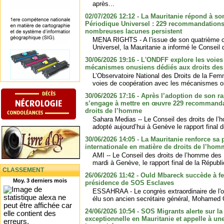
après...
02/07/2026 12:12 - La Mauritanie répond à 
Périodique Universel : 229 recommandations
nombreuses lacunes persistent
MENA RIGHTS - A l’issue de son quatrième 
Universel, la Mauritanie a informé le Conseil
30/06/2026 19:16 - L'ONDFF explore les voies
mécanismes onusiens dédiés aux droits de
L’Observatoire National des Droits de la Femm
voies de coopération avec les mécanismes on
30/06/2026 17:16 - Après l’adoption de son ra
s’engage à mettre en œuvre 229 recommandat
droits de l’homme
Sahara Medias -- Le Conseil des droits de l
adopté aujourd’hui à Genève le rapport final d
30/06/2026 14:05 - La Mauritanie renforce sa 
internationale en matière de droits de l’ho
AMI -- Le Conseil des droits de l’homme des
mardi à Genève, le rapport final de la Républ
CLASSEMENT
26/06/2026 11:42 - Ould Mbareck succède à f
Moy. 3 derniers mois
présidence de SOS Esclaves
ESSAHRAA - Le congrès extraordinaire de l'
élu son ancien secrétaire général, Mohamed O
24/06/2026 10:54 - SOS Migrants alerte sur la
exceptionnelle en Mauritanie et appelle à une