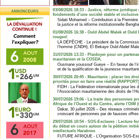
03/08/2026 18:33 - Justice, réforme juridique e
ANNONCEURS
fondements d’une société stable et inclusive
Sidati Mohamed -- Contribution à la Première
la justice et la réforme institutionnelle Bengha
01/08/2026 16:38 - Ould Abdel Malek et Ould
rouges!
LA DÉPÊCHE - Le président de la Commission
l’homme (CNDH), El Bekaye Ould Abdel Malek
31/07/2026 13:33 - Plaidoyer pour un partenari
mauritanien et la COSDA.
Ousmane youssouf Gueye -- En faveur de l’in
et de la qualification de la jeunesse mauritan
30/07/2026 20:45 - Mauritanie : placer les dr
priorités pour en faire une réalité (RAPPORT
FIDH - La Fédération internationale pour les 
l’Association mauritanienne des droits de l’
30/07/2026 19:06 - La traite des personnes p
Afrique de l'Ouest et du Centre, alerte l'OI
Dakar, 30 juillet 2026 – Des réseaux criminel
croissant de personnes par de fausses offres d
29/07/2026 10:54 - SOS-Esclaves : Lecture fo
du débat en cours autour de la pétition initi
intellectuels Haratines
FUTURE AFRIQUE - L’Organisation SOS-Escl