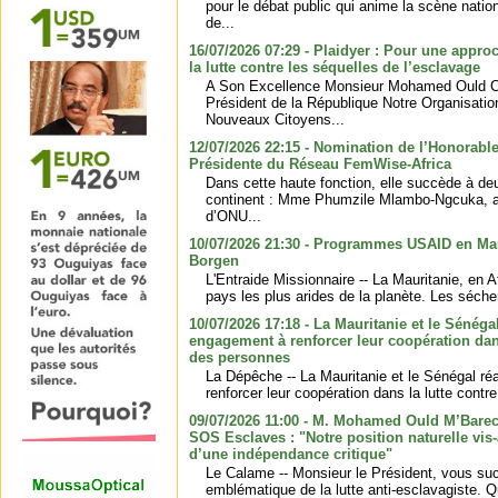
pour le débat public qui anime la scène natio
de...
16/07/2026 07:29 - Plaidyer : Pour une appro
la lutte contre les séquelles de l’esclavage
A Son Excellence Monsieur Mohamed Ould C
Président de la République Notre Organisati
Nouveaux Citoyens...
12/07/2026 22:15 - Nomination de l’Honorabl
Présidente du Réseau FemWise-Africa
Dans cette haute fonction, elle succède à de
continent : Mme Phumzile Mlambo-Ngcuka, an
d’ONU...
10/07/2026 21:30 - Programmes USAID en Maur
Borgen
L'Entraide Missionnaire -- La Mauritanie, en Af
pays les plus arides de la planète. Les séche
10/07/2026 17:18 - La Mauritanie et le Sénégal
engagement à renforcer leur coopération dans 
des personnes
La Dépêche -- La Mauritanie et le Sénégal ré
renforcer leur coopération dans la lutte contre 
09/07/2026 11:00 - M. Mohamed Ould M’Barec
SOS Esclaves : "Notre position naturelle vis-
d’une indépendance critique"
Le Calame -- Monsieur le Président, vous su
emblématique de la lutte anti-esclavagiste. 