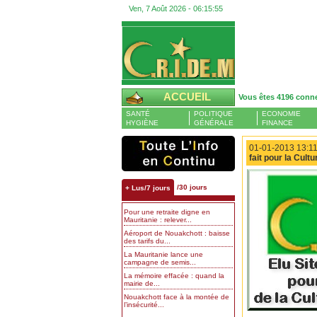
Ven, 7 Août 2026 -
06:15:56
ACCUEIL
Vous êtes 4196 conn
SANTÉ
POLITIQUE
ECONOMIE
HYGIÈNE
GÉNÉRALE
FINANCE
01-01-2013 13:11
fait pour la Cult
/30 jours
+ Lus/7 jours
Pour une retraite digne en
Mauritanie : relever...
Aéroport de Nouakchott : baisse
des tarifs du...
La Mauritanie lance une
campagne de semis...
La mémoire effacée : quand la
mairie de...
Nouakchott face à la montée de
l’insécurité...