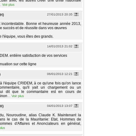
cuter avec les autres créer une unité nationale
…
Voir plus
(H)
27/01/2013 20:35
t incontestable. Bonne et heureuse année 2013,
 succès et de réussite dans vos œuvres
e l'équipe, vous êtes des grands.
14/01/2013 21:02
DEM. entière satisfaction de vos services
nuation sur cette ligne
)
06/01/2013 12:21
à l'équipe CRIDEM, à ce qu'une fois qu'on lance
ommentaire, qu'il yait un chargement ou un
ui dit que le commantaire est en cours de
sinon
…
Voir plus
(H)
04/01/2013 13:07
du, Nouroudine, alias Claude K. Maintenant la
dans le cas de la Mauritanie: Etat, Hommes de
Hommes d'Affaires et Anonciateurs en général,
plus