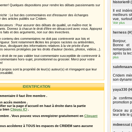
historien9 
menter! Quelques dispositions pour rendre les débats passionnants sur
Il est indé
meilleurs s
chir : Le but des commentaires est d'instaurer des échanges
r des articles publiés sur Cridem.
vue, surtou
Voir plus
ocuteurs : Pour assurer des débats de qualité, un maître-mot: le
pants. Donnez à chacun le droit d'être en désaccord avec vous. Appuyez
s faits et des arguments, non sur des invectives.
herness (H
 Le contenu des commentaires ne doit pas contrevenir aux lois et
Bonjour,
igueur. Sont notamment illicites les propos racistes ou antisémites,
Bonne et 
rieux, divulguant des informations relatives à la vie privée d'une
remarquais 
es oeuvres protégées par les droits d'auteur (textes, photos, vidéos...).
après la lec
 droit de ne pas valider tout commentaire susceptible de contrevenir à
plus
ut commentaire hors-sujet, promotionnel ou grossier. Merci pour votre
m!
salofenaan
propos sont la propriété de leur(s) auteur(s) et n'engagent que leur
onsabilité.
Cridem méri
son dynamis
IDENTIFICATION
yaya330 (H
mentaire il faut être membre .
Je confirm
promotion p
 un accès membre .
ifier sur la page d'accueil en haut à droite dans la partie
u bien
Cliquez ICI
.
Grace au p
leur tete le
embre . Vous pouvez vous enregistrer gratuitement en
Cliquant
mdwessat 
vous accèderez à TOUS les espaces de CRIDEM sans aucune