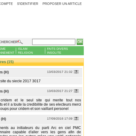
COMPTE
S'IDENTIFIER
PROPOSER UN ARTICLE
CHERCHER
SME
ISLAM
FAITS DIVERS
NNEMENT
RELIGION
INSOLITE
es (15)
m (H)
13/03/2017 21:32
 site du siecle 2017 3017
m (H)
13/03/2017 21:27
 cridem et le seul site qui merite tout nos
 et il a toute la credibilite de ses electeurs merci
oups pour cridem et son vaillant personel
 (H)
17/09/2016 17:09
ents au initiateurs du parti Arc en ciel PMC
ionnaire capable d'aller vers les gens afin de