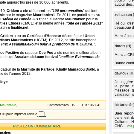
pouvoir dis
pte aujourd'hui près de 30.000 adhérents.
autour des
010,
Cridem
a été cité parmi les "
100 personnalités
" qui font
zelhassen 
anie
par le magazine
Mauritanies1
. En 2011, ce portail s’est vu
e "
Média de l’année 2011
" par le
Centre Mauritanien pour la
 les Etudes
(CMCE) et la même année, "
Site de l’année 2011
"
Hé oui c'es
atin
&
finalite.net
.
beaucoup de
,
Cridem
a eu un
Certificat d’Honneur
décerné par l’
Union
Merci à tout
diants Mauritaniens
(UGEM). En 2012, ce site francophone
"
Prix Assalamalekoum pour la promotion de la Culture
.
".
rimois (H)
ce Positive
du rappeur
Cee Pee
a été nominé meilleur album
Merci a CRI
andis qu’
Assalamalekoum festival
"meilleur Evènement de
Bonne conti
ndateur de la
Marmite du Partage, Khally Mamadou Diallo
, a
gawlo87 (H
me de l'année 2012.
iaye
Je suggére 
le poste c
message q
validation, 
historien9 
Mauritanie)
Commentaires :
15
Lus :
368641
Bien répon
 ici pour imprimer l'article
balle est 
Cultures, 
ONG
POSTEZ UN COMMENTAIRE
…
Voir 
ntaires