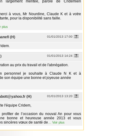
ion largement méritée, parole de Cridémien
erci à vous, Mr Nourdine, Claude K et à votre
ante, pour la disponibilité sans faille.
r plus
nefi (H)
01/01/2013 17:00
idem.
)
01/01/2013 14:24
ation au prix du travail et de l'abnégation.
 personnel je souhaite à Claude N K et à
de son équipe une bonne et joyeuse année
bott@yahoo.fr (H)
01/01/2013 13:20
te l'équipe Cridem,
 profiter de l’occasion du nouval An pour vous
 une bonne et heureuse année 2013 et vous
s sincères vœux de santé de
…
Voir plus