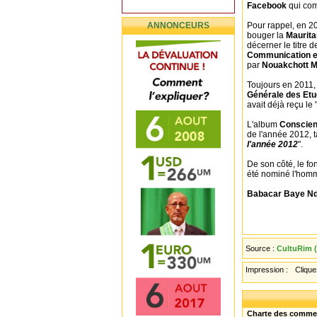
Facebook
qui com
ANNONCEURS
Pour rappel, en 2
bouger la
Maurit
décerner le titre d
Communication et
par
Nouakchott M
Toujours en 2011
Générale des Etu
avait déjà reçu le
L'album
Conscien
de l'année 2012, t
l'année 2012
".
De son côté, le fo
été nominé l'hom
Babacar Baye Nd
Source :
CultuRim (
Impression :
Cliquez
Charte des comme