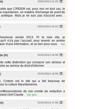
(H)
03/01/2013 21:23
niable que CRIDEM est, pour moi en tout cas, le
ite mauritanien, en matière d'échange de point de
t politique. Mais je ne suis pas d'accord avec
…
)
02/01/2013 10:13
heureuse année 2013. Pr le new site, je
qu'il n'y'a pas l’accueil, pour revenir en arrière
ture d'une information, et un lien pour vous
…
Voir
de (H)
01/01/2013 19:58
te cette distinction qui consacre son sérieux et
me au service du droit d'informer
)
01/01/2013 19:56
e, Cridem est le site qui a fait beacoup de
our la culture Mauritanienne.
roffessionalisme de son comite de redaction a
 grand chef Claude
…
Voir plus
(H)
01/01/2013 17:58