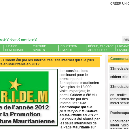
CRÉER UN 
ecté(s) dont 0 membre(s)
RE
JUSTICE
CULTURE
EDUCATION
PÊCHE, ELEVAGE
URBANI
DÉMOCRATIE
SPORTS
EMPLOI
AGRICULTURE
ENVIRO
Commentair
 -
Cridem élu par les internautes 'site internet qui a le plus
ure en Mauritanie en 2012'
33medsale
Les consécrations
continuent pour le
cridem et le
premier portail
francophone mauritanien.
33medsale
Avec plus de 18.000
visiteurs par jour, le
portail
Cridem
a été élu
en realite
dimanche par des
remerciments
internautes "
S
ite
merci beauc
électronique qui a le
plus fait pour la Culture
Racinetapa
en Mauritanie en 2012
".
Ce choix a été réalisé par
Encouragem
les seuls internautes de
lideur vis
la Page
Mauritanie
sur