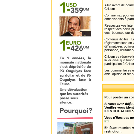
A lire avant de com
Cridem :
Commentez pour enri
enrichissants à parti
Respectez vos interl
respect des partici
vos réponses sur de
Contenus illicites :
réglementations en v
diffamatoires ou inju
personne, utilisant d
Cridem se réserve le
la loi, ainsi que to
participation à Cride
Les commentaires et 
avis, opinion et resp
Pour poster un com
Si vous avez déjà
Veuillez vous ident
IDENTIFICATION o
Vous n'êtes pas m
ICI
.
En étant membre 
restriction .