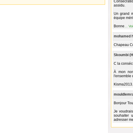
Consécrat
assidu.
Un grand m
équipe mérit
Bonne
…
Voi
mohamed ha
Chapeau Cr
Skoumbi (H
C la consécr
À mon nom
l'ensemble 
Kisma2013.
mouldlemra
Bonjour Tou
Je voudrais
souhaiter
adresser me