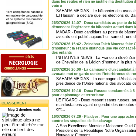
dans les règles et rien ne justifie ma destitution
vote »
SAHARA MEDIAS - Le bâtonnier des avocats
El Hassan, a déclaré que les élections du Bar
26/07/2026 14:07 - Deux candidats au poste de b
dénoncent l’ingérence du bâtonnier actuel dans l
MADAR - Deux candidats au poste de bâtonnie
avocats ont publié aujourd’hui, samedi, une d
23/07/2026 15:42 - Zeinabou Taleb Moussa faite C
d’honneur : la France distingue une vie consacr
des enfants
INITIATIVES NEWS - La France a élevé Zei
de Chevalier de la Légion d’honneur, la plus ha
22/07/2026 20:00 - La campagne d’un candidat à l
avocats met en garde contre l’interférence de re
SAHARA MEDIAS - La campagne d’Abdallahi 
présidence de l’Ordre national des avocats de
22/07/2026 19:16 - Deux Russes condamnés à 8 e
pour espionnage et terrorisme
LE FIGARO - Deux ressortissants russes, ar
CLASSEMENT
manifestations ayant engendré des émeutes et
ont...
Moy. 3 derniers mois
16/07/2026 07:29 - Plaidyer : Pour une approche n
contre les séquelles de l’esclavage
A Son Excellence Monsieur Mohamed Ould C
Président de la République Notre Organisati
Nouveaux Citoyens...