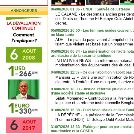
06/08/2026 01:06 - CNDH : Sauvée de justesse
ANNONCEURS
LE CALAME - Le désormais ancien président
des Droits de l'homme El Bekaye Ould Abdel
décret...
05/08/2026 20:00 - Les femmes guides œuvrent po
en Mauritanie
ADF -- Le plan du pays visant à empêcher la
islamique violent est basé sur un programme 
05/08/2026 00:34 - La numérisation de l’acte nota
architecture de la sécurité juridique
INITIATIVES NEWS - La réforme du notariat ne
modernisation des équipements des études. El
04/08/2026 11:59 - Ce que l’abolition n’abolit pas :
Mansour Ly -- Dans une administration de No
d’attente, à l’entrée d’une mosquée, il arrive 
03/08/2026 18:33 - Justice, réforme juridique et É
d’une société stable et inclusive
Sidati Mohamed -- Contribution à la Première
la justice et la réforme institutionnelle Bengha
01/08/2026 16:38 - Ould Abdel Malek et Ould Bouh
LA DÉPÊCHE - Le président de la Commission
l’homme (CNDH), El Bekaye Ould Abdel Malek
31/07/2026 13:33 - Plaidoyer pour un partenariat r
mauritanien et la COSDA.