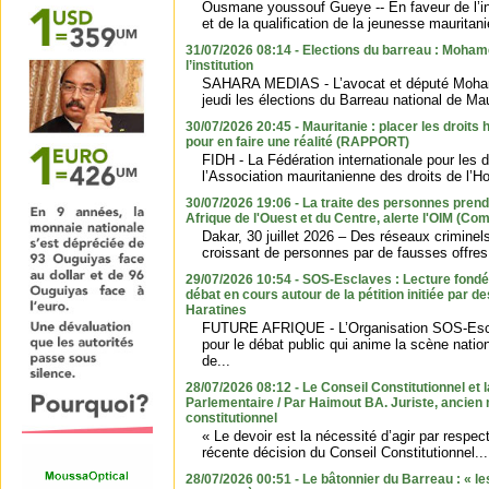
Ousmane youssouf Gueye -- En faveur de l’in
et de la qualification de la jeunesse mauritan
31/07/2026 08:14 - Elections du barreau : Moham
l’institution
SAHARA MEDIAS - L’avocat et député Moha
jeudi les élections du Barreau national de Maur
30/07/2026 20:45 - Mauritanie : placer les droits
pour en faire une réalité (RAPPORT)
FIDH - La Fédération internationale pour les 
l’Association mauritanienne des droits de l’
30/07/2026 19:06 - La traite des personnes pren
Afrique de l'Ouest et du Centre, alerte l'OIM (C
Dakar, 30 juillet 2026 – Des réseaux criminel
croissant de personnes par de fausses offres d
29/07/2026 10:54 - SOS-Esclaves : Lecture fondé
débat en cours autour de la pétition initiée par de
Haratines
FUTURE AFRIQUE - L’Organisation SOS-Escl
pour le débat public qui anime la scène natio
de...
28/07/2026 08:12 - Le Conseil Constitutionnel e
Parlementaire / Par Haimout BA. Juriste, ancien
constitutionnel
« Le devoir est la nécessité d’agir par respec
récente décision du Conseil Constitutionnel...
28/07/2026 00:51 - Le bâtonnier du Barreau : « le