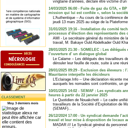
vingtaine d’années, déclare être victime d’un 
14/03/2025 06:00 - Fuite de gaz du GTA, « BP 
mission qui lui est confiée », selon la socié
L'Authentique -- Au cours de la conférence d
jeudi 13 mars 2025 au siège de la Plateforme
31/01/2025 19:16 - Installation du comité tec
processus d’élection des représentants des 
AMI - Le secrétaire général du ministère de la
travail, M. Bakaye Ould Abdelkader Ould Khay
28/01/2025 21:30 - SOMELEC : Les délégués e
l’ouverture d' un dialogue global
Le Calame -- Les délégués des travailleurs
dérouler leur feuille de route, suite à une réu
28/01/2025 09:29 - Exclusion des éleveurs : l
Mauritanie interpelle les décideurs
L'Eclairage.Info -- Une déclaration récente m
auxquels les nomades sont confrontés, un gr
10/01/2025 14:02 - SEMAF : Les syndicats an
heures à partir du 22 janvier 2025
CLASSEMENT
Le Quotidien de Nouakchott -- Le cadre unifi
Moy. 3 derniers mois
travailleurs de la Société d’Exploitation de M
(SEMAF)...
26/12/2024 17:00 - Un syndicat demande l’act
travail et leur mise à disposition de locaux 
MADAR /// Le Syndicat général du personnel de