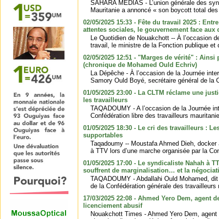
SAHARA MÉDIAS - L’union générale des synd
Mauritanie a annoncé « son boycott total des 
02/05/2025 15:33 - Fête du travail 2025 : Entr
attentes sociales, le gouvernement face aux d
Le Quotidien de Nouakchott -- À l’occasion de
travail, le ministre de la Fonction publique et 
02/05/2025 12:51 - "Marges de vérité" : Ains
(chronique de Mohamed Ould Echriv)
La Dépêche - À l’occasion de la Journée intern
Samory Ould Boyé, secrétaire général de la C
01/05/2025 23:00 - La CLTM réclame une justi
les travailleurs
TAQADOUMY - A l’occasion de la Journée inter
Confédération libre des travailleurs mauritani
01/05/2025 18:30 - Le cri des travailleurs : Le
supportables
Taqadoumy -- Moustafa Ahmed Dieh, docker au
à TTV lors d’une marche organisée par la Con
01/05/2025 17:00 - Le syndicaliste Nahah à TT
souffrent de marginalisation… et la négociati
TAQADOUMY - Abdallahi Ould Mohamed, dit «
de la Confédération générale des travailleurs 
17/03/2025 22:08 - Ahmed Yero Dem, agent de
licenciement abusif
Nouakchott Times - Ahmed Yero Dem, agent d