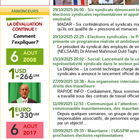
29/10/2025 06:00 - Six syndicats dénoncent l
ANNONCEURS
élections syndicales représentatives et appe
neutralité
MADAR - Six confédérations et syndicats ma
qu’ils ont qualifié de « pressions et menaces 
20/10/2025 22:25 - Elections syndicales : l
présente un programme réaliste et ambitieux
Le président du syndicat des employés de en 
(NELSAAB) Dr Ahmed Mahmoud Ould Taghi a 
15/10/2025 20:02 - Social: Lancement de la c
représentativité syndicale dans le secteur pu
La Dépêche -- Le comité technique chargé de 
syndicales a annoncé le lancement officiel d
27/09/2025 10:38 - Aux organismes internati
droits des travailleurs
RAPIDE INFO - Cordialement, Nous sommes un
a travaillé sous des contrats de travail offici
11/09/2025 12:53 - Communiqué à l’attention 
communautés mauritaniennes, des mauritani
Depuis quelques semaines, un groupe de pe
responsables associatifs, de personnes eng
par un objectif...
10/09/2025 09:35 - Mauritanie : l’UGSPM ann
prochaines élections représentatives