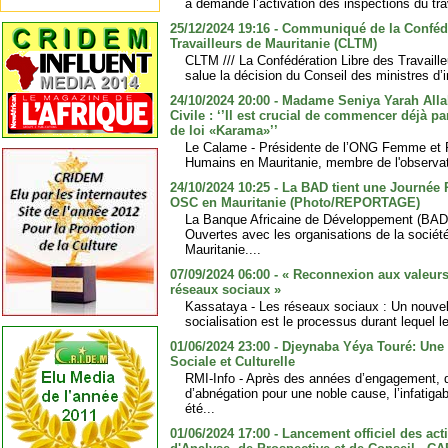
a demandé l’activation des inspections du trav
25/12/2024 19:16 - Communiqué de la Conféd
Travailleurs de Mauritanie (CLTM)
CLTM /// La Confédération Libre des Travaill
salue la décision du Conseil des ministres d’i
24/10/2024 20:00 - Madame Seniya Yarah Allah
Civile : ‘’Il est crucial de commencer déjà p
de loi «Karama»’’
Le Calame - Présidente de l’ONG Femme et Ré
Humains en Mauritanie, membre de l'observato
24/10/2024 10:25 - La BAD tient une Journée 
OSC en Mauritanie (Photo/REPORTAGE)
La Banque Africaine de Développement (BAD)
Ouvertes avec les organisations de la sociét
Mauritanie....
07/09/2024 06:00 - « Reconnexion aux valeurs 
réseaux sociaux »
Kassataya - Les réseaux sociaux : Un nouvel 
socialisation est le processus durant lequel l
01/06/2024 23:00 - Djeynaba Yéya Touré: Une
Sociale et Culturelle
RMI-Info - Après des années d’engagement, 
d’abnégation pour une noble cause, l’infatig
été...
01/06/2024 17:00 - Lancement officiel des acti