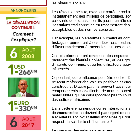
les réseaux sociaux.
ANNONCEURS
Les réseaux sociaux, avec leur portée mondial
instantanément des millions de personnes, son
puissants de socialisation. Ils jouent un rôle si
institutions traditionnelles en transmettant d
acceptables et des normes sociales.
Par exemple, les plateformes numériques com
Instagram permettent à des idées, des tendan
diffuser rapidement à travers les cultures et les
Ces plateformes sont devenues des espaces où
partagent des identités collectives, où des gr
d’intérêts communs, et où les utilisateurs peuv
influencés.
Cependant, cette influence peut être double. D
peuvent renforcer des valeurs positives et e
constructifs. D’autre part, ils peuvent aussi con
comportements malveillants, de normes superfi
matérialistes qui ne correspondent pas toujou
des cultures africaines.
Dans cette ère numérique où les interactions s
déshumanisées ne devient-il pas urgent de se 
aux valeurs socio-culturelles africaines qui ont 
respect, la solidarité et l’humanité ?
Le pouvoir des valeurs africaines