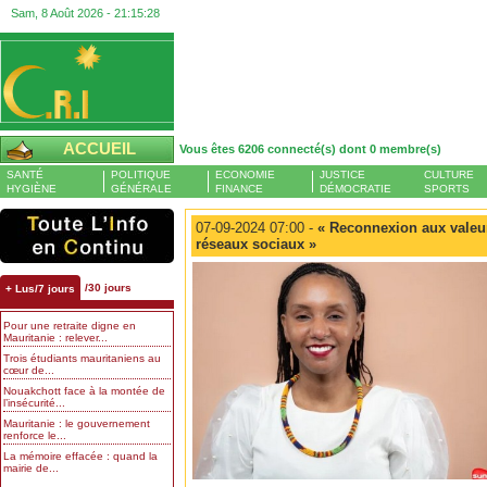
Sam, 8 Août 2026 -
21:15:29
ACCUEIL
Vous êtes 6206 connecté(s) dont 0 membre(s)
SANTÉ
POLITIQUE
ECONOMIE
JUSTICE
CULTURE
HYGIÈNE
GÉNÉRALE
FINANCE
DÉMOCRATIE
SPORTS
07-09-2024 07:00 -
« Reconnexion aux valeurs
réseaux sociaux »
/30 jours
+ Lus/7 jours
Pour une retraite digne en
Mauritanie : relever...
Trois étudiants mauritaniens au
cœur de...
Nouakchott face à la montée de
l’insécurité...
Mauritanie : le gouvernement
renforce le...
La mémoire effacée : quand la
mairie de...