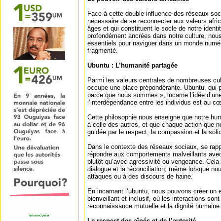
Face à cette double influence des réseaux soci
nécessaire de se reconnecter aux valeurs afric
âges et qui constituent le socle de notre identi
profondément ancrées dans notre culture, nous
essentiels pour naviguer dans un monde numér
fragmenté.
Ubuntu : L’humanité partagée
Parmi les valeurs centrales de nombreuses cult
occupe une place prépondérante. Ubuntu, qui pe
parce que nous sommes », incarne l’idée d’un
l’interdépendance entre les individus est au cœ
Cette philosophie nous enseigne que notre hum
à celle des autres, et que chaque action que n
guidée par le respect, la compassion et la solid
Dans le contexte des réseaux sociaux, se rappe
répondre aux comportements malveillants ave
plutôt qu’avec agressivité ou vengeance. Cela i
dialogue et la réconciliation, même lorsque 
attaques ou à des discours de haine.
En incarnant l’ubuntu, nous pouvons créer un
bienveillant et inclusif, où les interactions son
reconnaissance mutuelle et la dignité humaine
Le respect des aînés et de l’autorité