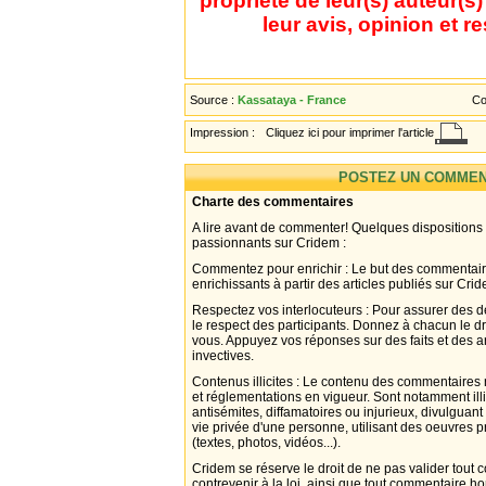
propriété de leur(s) auteur(s
leur avis, opinion et r
Source :
Kassataya - France
Co
Impression :
Cliquez ici pour imprimer l'article
POSTEZ UN COMMEN
Charte des commentaires
A lire avant de commenter! Quelques dispositions
passionnants sur Cridem :
Commentez pour enrichir : Le but des commentair
enrichissants à partir des articles publiés sur Cri
Respectez vos interlocuteurs : Pour assurer des d
le respect des participants. Donnez à chacun le d
vous. Appuyez vos réponses sur des faits et des 
invectives.
Contenus illicites : Le contenu des commentaires n
et réglementations en vigueur. Sont notamment illi
antisémites, diffamatoires ou injurieux, divulguant
vie privée d'une personne, utilisant des oeuvres p
(textes, photos, vidéos...).
Cridem se réserve le droit de ne pas valider tout
contrevenir à la loi, ainsi que tout commentaire h