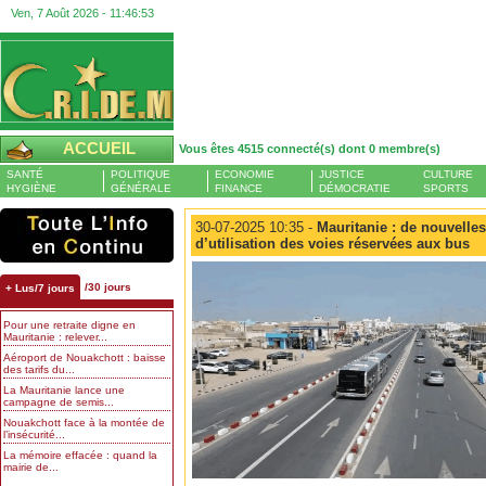
Ven, 7 Août 2026 -
11:46:53
ACCUEIL
Vous êtes 4515 connecté(s) dont 0 membre(s)
SANTÉ
POLITIQUE
ECONOMIE
JUSTICE
CULTURE
HYGIÈNE
GÉNÉRALE
FINANCE
DÉMOCRATIE
SPORTS
30-07-2025 10:35 -
Mauritanie : de nouvelle
d’utilisation des voies réservées aux bus
/30 jours
+ Lus/7 jours
Pour une retraite digne en
Mauritanie : relever...
Aéroport de Nouakchott : baisse
des tarifs du...
La Mauritanie lance une
campagne de semis...
Nouakchott face à la montée de
l’insécurité...
La mémoire effacée : quand la
mairie de...