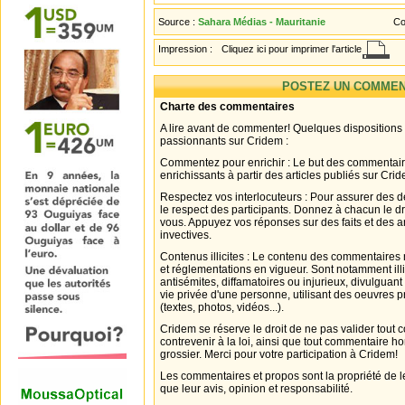
Source :
Sahara Médias - Mauritanie
Co
Impression :
Cliquez ici pour imprimer l'article
POSTEZ UN COMMEN
Charte des commentaires
A lire avant de commenter! Quelques dispositions
passionnants sur Cridem :
Commentez pour enrichir : Le but des commentair
enrichissants à partir des articles publiés sur Cri
Respectez vos interlocuteurs : Pour assurer des d
le respect des participants. Donnez à chacun le d
vous. Appuyez vos réponses sur des faits et des 
invectives.
Contenus illicites : Le contenu des commentaires n
et réglementations en vigueur. Sont notamment illi
antisémites, diffamatoires ou injurieux, divulguant
vie privée d'une personne, utilisant des oeuvres p
(textes, photos, vidéos...).
Cridem se réserve le droit de ne pas valider tout
contrevenir à la loi, ainsi que tout commentaire h
grossier. Merci pour votre participation à Cridem!
Les commentaires et propos sont la propriété de l
que leur avis, opinion et responsabilité.