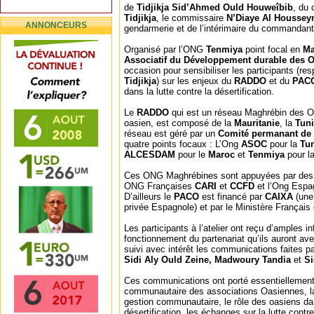
de
Tidjikja Sid’Ahmed Ould Houweîbib
, du 
Tidjikja
, le commissaire
N’Diaye Al Houssey
ANNONCEURS
gendarmerie et de l’intérimaire du commandant
Organisé par l’ONG
Tenmiya
point focal en
Ma
Associatif du Développement durable des O
occasion pour sensibiliser les participants (r
Tidjikja
) sur les enjeux du
RADDO
et du
PAC
dans la lutte contre la désertification.
Le
RADDO
qui est un réseau Maghrébin des O
oasien, est composé de la
Mauritanie
, la
Tuni
réseau est géré par un
Comité permanant de 
quatre points focaux : L’Ong
ASOC
pour la
Tun
ALCESDAM
pour le
Maroc
et
Tenmiya
pour l
Ces ONG Maghrébines sont appuyées par des p
ONG Françaises
CARI
et
CCFD
et l’Ong Esp
D’ailleurs le
PACO
est financé par
CAIXA
(une
privée Espagnole) et par le Ministère Français 
Les participants à l’atelier ont reçu d’amples i
fonctionnement du partenariat qu’ils auront a
suivi avec intérêt les communications faites p
Sidi Aly Ould Zeine, Madwoury Tandia
et
Si
Ces communications ont porté essentiellement 
communautaire des associations Oasiennes, la
gestion communautaire, le rôle des oasiens dan
désertification, les échanges sur la lutte contre