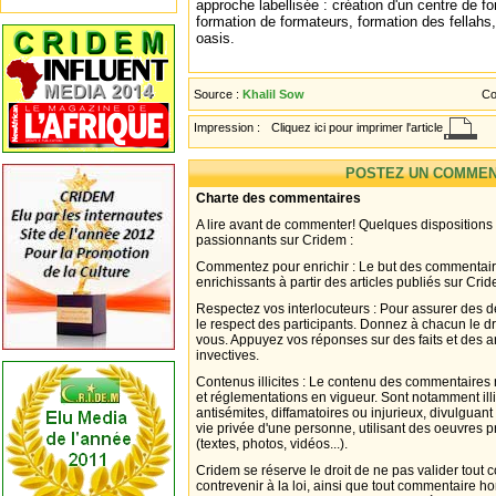
approche labellisée : création d'un centre de fo
formation de formateurs, formation des fellahs
oasis.
Source :
Khalil Sow
Co
Impression :
Cliquez ici pour imprimer l'article
POSTEZ UN COMMEN
Charte des commentaires
A lire avant de commenter! Quelques dispositions
passionnants sur Cridem :
Commentez pour enrichir : Le but des commentair
enrichissants à partir des articles publiés sur Cri
Respectez vos interlocuteurs : Pour assurer des d
le respect des participants. Donnez à chacun le d
vous. Appuyez vos réponses sur des faits et des 
invectives.
Contenus illicites : Le contenu des commentaires n
et réglementations en vigueur. Sont notamment illi
antisémites, diffamatoires ou injurieux, divulguant
vie privée d'une personne, utilisant des oeuvres p
(textes, photos, vidéos...).
Cridem se réserve le droit de ne pas valider tout
contrevenir à la loi, ainsi que tout commentaire h