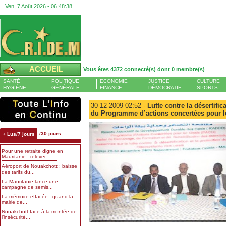
Ven, 7 Août 2026 -
06:48:39
ACCUEIL
Vous êtes 4372 connecté(s) dont 0 membre(s)
SANTÉ
POLITIQUE
ECONOMIE
JUSTICE
CULTURE
HYGIÈNE
GÉNÉRALE
FINANCE
DÉMOCRATIE
SPORTS
30-12-2009 02:52 -
Lutte contre la désertific
du Programme d’actions concertées pour l
/30 jours
+ Lus/7 jours
Pour une retraite digne en
Mauritanie : relever...
Aéroport de Nouakchott : baisse
des tarifs du...
La Mauritanie lance une
campagne de semis...
La mémoire effacée : quand la
mairie de...
Nouakchott face à la montée de
l’insécurité...