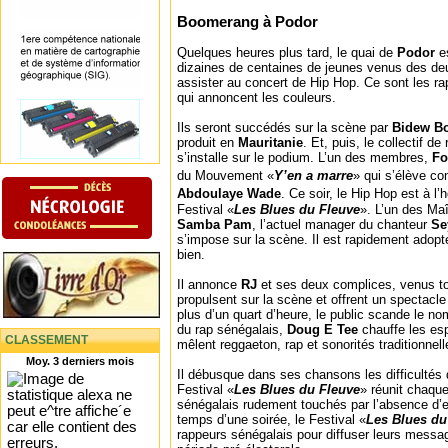
Boomerang à Podor
Quelques heures plus tard, le quai de
Podor
e
dizaines de centaines de jeunes venus des deu
assister au concert de Hip Hop. Ce sont les ra
qui annoncent les couleurs.
Ils seront succédés sur la scène par
Bidew B
produit en
Mauritanie
. Et, puis, le collectif de
s’installe sur le podium. L’un des membres,
Fo
du Mouvement «
Y’en a marre
» qui s’élève co
Abdoulaye Wade
. Ce soir, le Hip Hop est à l’
Festival «
Les Blues du Fleuve
». L’un des Ma
Samba Pam
, l’actuel manager du chanteur
Se
s’impose sur la scène. Il est rapidement adopté 
bien.
Il annonce
RJ
et ses deux complices, venus to
propulsent sur la scène et offrent un spectacl
plus d’un quart d’heure, le public scande le n
du rap sénégalais,
Doug E Tee
chauffe les es
CLASSEMENT
mêlent reggaeton, rap et sonorités traditionnell
Moy. 3 derniers mois
Il débusque dans ses chansons les difficultés 
Festival «
Les Blues du Fleuve
» réunit chaque
sénégalais rudement touchés par l’absence d’em
temps d’une soirée, le Festival «
Les Blues du
rappeurs sénégalais pour diffuser leurs mess