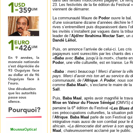
dans des tenues multicolores pagayer. Le temps
23. Les festivités de la 6e édition du Festival «
viennent de démarrer.
La communauté Maure de
Podor
ouvre le bal.
d’une soixantaine dizaine d’années déchire le f
rives s’entremêlent puis disparaissent dans l
les invités s’installent par vagues dans la tribu
leader de l’
Ajd/mr Ibrahima Moctar Sarr
, un
Dandé Léñol.
Puis, on annonce l’arrivée de celui-ci. Les cris
pagayeurs sont surexcités par les chants des 
«
Baba
avec
Baba
, jusqu’à la mort
», chante e
Podor
, une ville culturelle, est en transe. Le R
«
Baba
: merci beaucoup ! Merci d’aimer la vil
pays. Merci d’avoir mis ton art au service du 
communauté, de l’
Afrique
. A
Podor
, nous som
comme
Baba Maal
», s’exclame le maire de la 
Sall
.
Puis,
Baba Maal
, après avoir magnifié le travai
Mise en Valeur du Fleuve Sénégal
(OMVS) do
e
parraine la 6
édition du Festival «
Les Blues d
ces préoccupations culturelles, la situation pol
l’
Afrique
.
Baba Maal
parle de son Festival qui
intégrative mais aussi de son combat pour le 
africain. «
La démocratie doit arriver à son ap
Maal
, chaleureusement acclamé par le public.