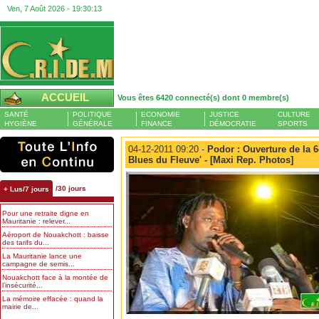
Ven, 7 Août 2026 -
19:30:13
ACCUEIL
Vous êtes 6420 connecté(s) dont 0 membre(s)
SANTÉ
POLITIQUE
ECONOMIE
JUSTICE
CULTURE
HYGIÈNE
GÉNÉRALE
FINANCE
DÉMOCRATIE
SPORTS
04-12-2011 09:20 -
Podor : Ouverture de la 6e
Blues du Fleuve' - [Maxi Rep. Photos]
/30 jours
+ Lus/7 jours
Pour une retraite digne en
Mauritanie : relever...
Aéroport de Nouakchott : baisse
des tarifs du...
La Mauritanie lance une
campagne de semis...
Nouakchott face à la montée de
l’insécurité...
La mémoire effacée : quand la
mairie de...