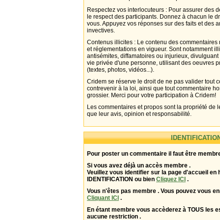
Respectez vos interlocuteurs : Pour assurer des d
le respect des participants. Donnez à chacun le d
vous. Appuyez vos réponses sur des faits et des 
invectives.
Contenus illicites : Le contenu des commentaires n
et réglementations en vigueur. Sont notamment illi
antisémites, diffamatoires ou injurieux, divulguant
vie privée d'une personne, utilisant des oeuvres p
(textes, photos, vidéos...).
Cridem se réserve le droit de ne pas valider tout
contrevenir à la loi, ainsi que tout commentaire h
grossier. Merci pour votre participation à Cridem!
Les commentaires et propos sont la propriété de l
que leur avis, opinion et responsabilité.
IDENTIFICATIO
Pour poster un commentaire il faut être membre
Si vous avez déjà un accès membre .
Veuillez vous identifier sur la page d'accueil en 
IDENTIFICATION ou bien
Cliquez ICI
.
Vous n'êtes pas membre . Vous pouvez vous enr
Cliquant ICI
.
En étant membre vous accèderez à TOUS les 
aucune restriction .