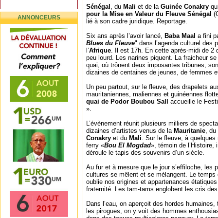
Sénégal
, du
Mali
et de la
Guinée Conakry
qui
pour la Mise en Valeur du Fleuve Sénégal
(O
ANNONCEURS
lié à son cadre juridique. Reportage.
Six ans après l’avoir lancé,
Baba Maal
a fini 
Blues du Fleuve
" dans l’agenda culturel des p
l’
Afrique
. Il est 17h. En cette après-midi de 
peu lourd. Les narines piquent. La fraicheur se 
quai, où trônent deux imposantes tribunes, son
dizaines de centaines de jeunes, de femmes e
Un peu partout, sur le fleuve, des drapelets a
mauritaniennes, maliennes et guinéennes flot
quai de Podor Boubou Sall
accueille le Fest
».
L’évènement réunit plusieurs milliers de specta
dizaines d’artistes venus de la
Mauritanie
, du
Conakry
et du
Mali
. Sur le fleuve, à quelque
ferry «
Bou El Mogdad
», témoin de l’Histoire,
déroule le tapis des souvenirs d’un siècle.
Au fur et à mesure que le jour s’effiloche, les
cultures se mêlent et se mélangent. Le temps
oublie nos origines et appartenances étatiques 
fraternité. Les tam-tams englobent les cris de
Dans l’eau, on aperçoit des hordes humaines, t
les pirogues, on y voit des hommes enthousi