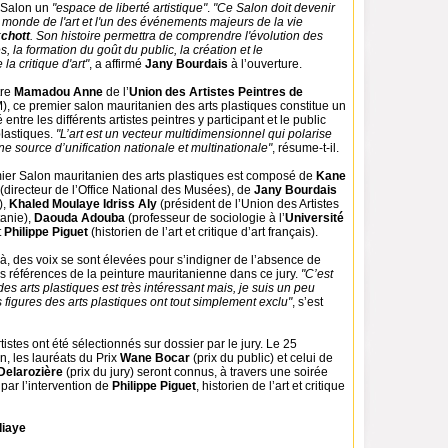
e Salon un
"espace de liberté artistique"
.
"Ce Salon doit devenir
 monde de l'art et l'un des événements majeurs de la vie
chott
. Son histoire permettra de comprendre l'évolution des
s, la formation du goût du public, la création et le
a critique d'art"
, a affirmé
Jany Bourdais
à l’ouverture.
tre
Mamadou Anne
de l’
Union des Artistes Peintres de
, ce premier salon mauritanien des arts plastiques constitue un
 entre les différents artistes peintres y participant et le public
lastiques.
"L’art est un vecteur multidimensionnel qui polarise
ne source d’unification nationale et multinationale"
, résume-t-il.
mier Salon mauritanien des arts plastiques est composé de
Kane
(directeur de l’Office National des Musées), de
Jany Bourdais
),
Khaled Moulaye Idriss Aly
(président de l’Union des Artistes
anie),
Daouda Adouba
(professeur de sociologie à l’
Université
t
Philippe Piguet
(historien de l’art et critique d’art français).
jà, des voix se sont élevées pour s’indigner de l’absence de
 références de la peinture mauritanienne dans ce jury.
"C’est
des arts plastiques est très intéressant mais, je suis un peu
figures des arts plastiques ont tout simplement exclu"
, s’est
istes ont été sélectionnés sur dossier par le jury. Le 25
, les lauréats du Prix
Wane Bocar
(prix du public) et celui de
Delarozière
(prix du jury) seront connus, à travers une soirée
par l’intervention de
Philippe Piguet
, historien de l’art et critique
iaye