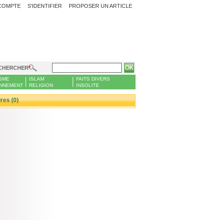
COMPTE
S'IDENTIFIER
PROPOSER UN ARTICLE
CHERCHER
SME
ISLAM
FAITS DIVERS
NNEMENT
RELIGION
INSOLITE
es (0)