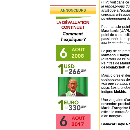
(IFM) voit dans c
le rendez-vous du
ANNONCEURS
artistique à
Nouak
courants artistique
développement de l
Pour l’artiste-pein
Mauritanie
(UAPM)
point de complicité
passionné d’arts p
tout le monde et u
Le jury de ce pre
Mamadou Hadya
(directeur de l’IFM
Peintres de Maurit
de Nouakchott
) e
Mais, d’ores et dé
quelques-unes des
vrai que ce salon 
déçu. Les grandes 
indigné
Mokhis
.
Une vingtaine d’art
novembre prochain
Marie-Françoise 
officielle marquée 
d’art français.
Babacar Baye Nd