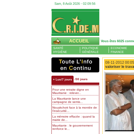
Sam, 8 Août 2026 -
02:09:57
ACCUEIL
Vous êtes 6025 conn
SANTÉ
POLITIQUE
ECONOMIE
HYGIÈNE
GÉNÉRALE
FINANCE
08-11-2012 00:05
valoriser le trav
/30 jours
+ Lus/7 jours
Pour une retraite digne en
Mauritanie : relever...
La Mauritanie lance une
campagne de semis...
Nouakchott face à la montée de
l’insécurité...
La mémoire effacée : quand la
mairie de...
Mauritanie : le gouvernement
renforce le...