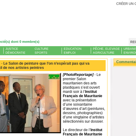
CRÉER UN 
ecté(s) dont 0 membre(s)
RE
JUSTICE
CULTURE
EDUCATION
PÊCHE, ELEVAGE
URBANI
DÉMOCRATIE
SPORTS
EMPLOI
AGRICULTURE
ENVIRO
Commentair
 -
Le Salon de peinture que l’on n’espérait pas qui va
ail de nos artistes peintres
[PhotoReportage]
- Le
premier Salon
mauritanien des arts
plastiques s’est ouvert
mardi soir à l’
Institut
Français de Mauritanie
avec la présentation
d’une soixantaine
d’œuvres d’art (peintures,
dessins, photographies)
d’une vingtaine d’artistes
sélectionnés sur dossier.
Le directeur de l’
Institut
Français de Mauritanie