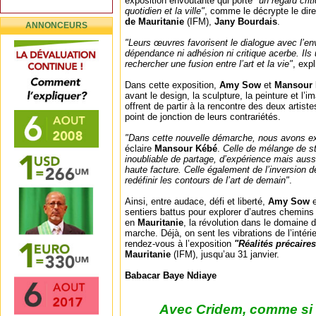
exposition envoûtante qui porte
"un regard crit
quotidien et la ville"
, comme le décrypte le dire
de Mauritanie
(IFM),
Jany Bourdais
.
ANNONCEURS
"Leurs œuvres favorisent le dialogue avec l’e
dépendance ni adhésion ni critique acerbe. Ils ut
rechercher une fusion entre l’art et la vie"
, expl
Dans cette exposition,
Amy Sow
et
Mansour
avant le design, la sculpture, la peinture et l’
offrent de partir à la rencontre des deux artiste
point de jonction de leurs contrariétés.
"Dans cette nouvelle démarche, nous avons e
éclaire
Mansour Kébé
.
Celle de mélange de st
inoubliable de partage, d’expérience mais aussi
haute facture. Celle également de l’inversion de
redéfinir les contours de l’art de demain"
.
Ainsi, entre audace, défi et liberté,
Amy Sow
sentiers battus pour explorer d’autres chemins 
en
Mauritanie
, la révolution dans le domaine 
marche. Déjà, on sent les vibrations de l’intéri
rendez-vous à l’exposition
"Réalités précaires
Mauritanie
(IFM), jusqu’au 31 janvier.
Babacar Baye Ndiaye
Avec Cridem, comme si v