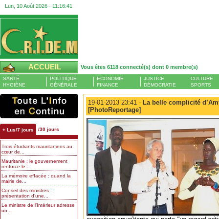
Lun, 10 Août 2026 -
11:16:43
ACCUEIL
Vous êtes 6118 connecté(s) dont 0 membre(s)
SANTÉ
POLITIQUE
ECONOMIE
JUSTICE
CULTURE
HYGIÈNE
GÉNÉRALE
FINANCE
DÉMOCRATIE
SPORTS
19-01-2013 23:41 -
La belle complicité d’Am
[PhotoReportage]
/30 jours
+ Lus/7 jours
Trois étudiants mauritaniens au
cœur de...
Mauritanie : le gouvernement
renforce le...
La mémoire effacée : quand la
mairie de...
Conseil des ministres :
présentation d’une...
Le ministre de l’Intérieur adresse
un...