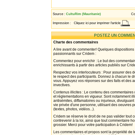
Source :
CultuRim (Mauritanie)
Co
Impression :
Cliquez ici pour imprimer l'article
POSTEZ UN COMMEN
Charte des commentaires
A lire avant de commenter! Quelques dispositions
passionnants sur Cridem :
Commentez pour enrichir : Le but des commentair
enrichissants à partir des articles publiés sur Cri
Respectez vos interlocuteurs : Pour assurer des d
le respect des participants. Donnez à chacun le d
vous. Appuyez vos réponses sur des faits et des 
invectives.
Contenus illicites : Le contenu des commentaires n
et réglementations en vigueur. Sont notamment illi
antisémites, diffamatoires ou injurieux, divulguant
vie privée d'une personne, utilisant des oeuvres p
(textes, photos, vidéos...).
Cridem se réserve le droit de ne pas valider tout
contrevenir à la loi, ainsi que tout commentaire h
grossier. Merci pour votre participation à Cridem!
Les commentaires et propos sont la propriété de l