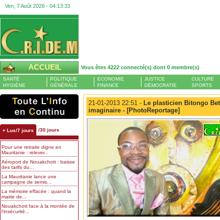
Ven, 7 Août 2026 -
04:13:34
ACCUEIL
Vous êtes 4222 connecté(s) dont 0 membre(s)
SANTÉ
POLITIQUE
ECONOMIE
JUSTICE
CULTURE
HYGIÈNE
GÉNÉRALE
FINANCE
DÉMOCRATIE
SPORTS
21-01-2013 22:51 -
Le plasticien Bitongo Bet
imaginaire - [PhotoReportage]
/30 jours
+ Lus/7 jours
Pour une retraite digne en
Mauritanie : relever...
Aéroport de Nouakchott : baisse
des tarifs du...
La Mauritanie lance une
campagne de semis...
La mémoire effacée : quand la
mairie de...
Nouakchott face à la montée de
l’insécurité...