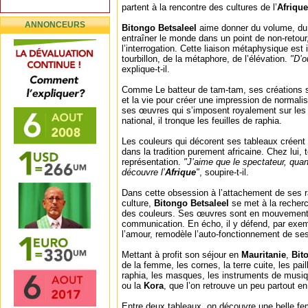
partent à la rencontre des cultures de l’
Afriqu
ANNONCEURS
Bitongo Betsaleel
aime donner du volume, du 
entraîner le monde dans un point de non-retour
l’interrogation. Cette liaison métaphysique est il
tourbillon, de la métaphore, de l’élévation.
"D’o
explique-t-il.
Comme Le batteur de tam-tam, ses créations s
et la vie pour créer une impression de normali
ses œuvres qui s’imposent royalement sur les
national, il tronque les feuilles de raphia.
Les couleurs qui décorent ses tableaux créent
dans la tradition purement africaine. Chez lui,
représentation.
"J’aime que le spectateur, qua
découvre l’
Afrique
"
, soupire-t-il.
Dans cette obsession à l’attachement de ses ra
culture,
Bitongo Betsaleel
se met à la recherch
des couleurs. Ses œuvres sont en mouvement
communication. En écho, il y défend, par exe
l’amour, remodèle l’auto-fonctionnement de ses
Mettant à profit son séjour en
Mauritanie
,
Bit
de la femme, les cornes, la terre cuite, les pail
raphia, les masques, les instruments de musi
ou la
Kora
, que l’on retrouve un peu partout e
Entre deux tableaux, on découvre une belle fe