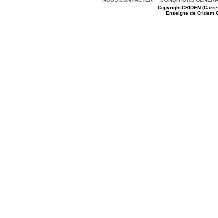
NOUS CONTACTER
CONDITIONS GENERAL
Copyright
CRIDEM (Carref
Enseigne de Cridem C