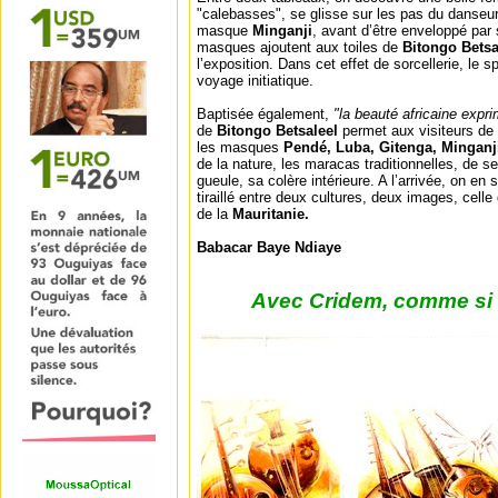
"calebasses", se glisse sur les pas du danseur 
masque
Minganji
, avant d’être enveloppé par
masques ajoutent aux toiles de
Bitongo Betsa
l’exposition. Dans cet effet de sorcellerie, le 
voyage initiatique.
Baptisée également,
"la beauté africaine exp
de
Bitongo Betsaleel
permet aux visiteurs de 
les masques
Pendé, Luba, Gitenga, Minganj
de la nature, les maracas traditionnelles, de s
gueule, sa colère intérieure. A l’arrivée, on en
tiraillé entre deux cultures, deux images, celle 
de la
Mauritanie.
Babacar Baye Ndiaye
Avec Cridem, comme si v