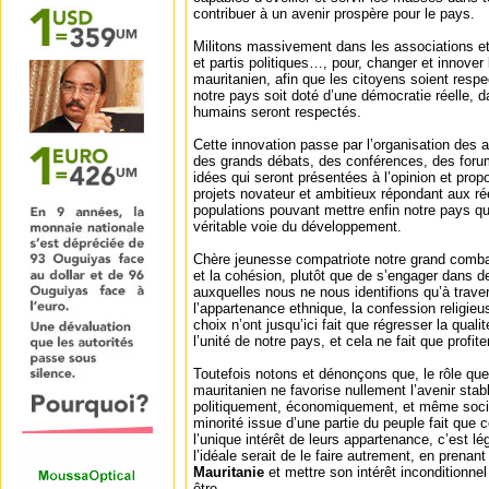
contribuer à un avenir prospère pour le pays.
Militons massivement dans les associations e
et partis politiques…, pour, changer et innover
mauritanien, afin que les citoyens soient resp
notre pays soit doté d’une démocratie réelle, da
humains seront respectés.
Cette innovation passe par l’organisation des 
des grands débats, des conférences, des forum
idées qui seront présentées à l’opinion et pro
projets novateur et ambitieux répondant aux r
populations pouvant mettre enfin notre pays qui
véritable voie du développement.
Chère jeunesse compatriote notre grand combat
et la cohésion, plutôt que de s’engager dans d
auxquelles nous ne nous identifions qu’à traver
l’appartenance ethnique, la confession religieus
choix n’ont jusqu’ici fait que régresser la quali
l’unité de notre pays, et cela ne fait que profit
Toutefois notons et dénonçons que, le rôle que
mauritanien ne favorise nullement l’avenir stab
politiquement, économiquement, et même socio
minorité issue d’une partie du peuple fait que c
l’unique intérêt de leurs appartenance, c’est l
l’idéale serait de le faire autrement, en prena
Mauritanie
et mettre son intérêt inconditionnel
être.