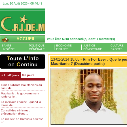
Lun, 10 Août 2026 -
08:46:49
ACCUEIL
Vous êtes 5918 connecté(s) dont 1 membre(s)
SANTÉ
POLITIQUE
ECONOMIE
JUSTICE
CULTURE
HYGIÈNE
GÉNÉRALE
FINANCE
DÉMOCRATIE
SPORTS
13-01-2014 18:05 -
Rim For Ever : Quelle jeu
Mauritanie ? (Deuxième partie)
/30 jours
+ Lus/7 jours
Trois étudiants mauritaniens au
cœur de...
Mauritanie : le gouvernement
renforce le...
La mémoire effacée : quand la
mairie de...
Conseil des ministres :
présentation d’une...
Le ministre de l’Intérieur adresse
un...