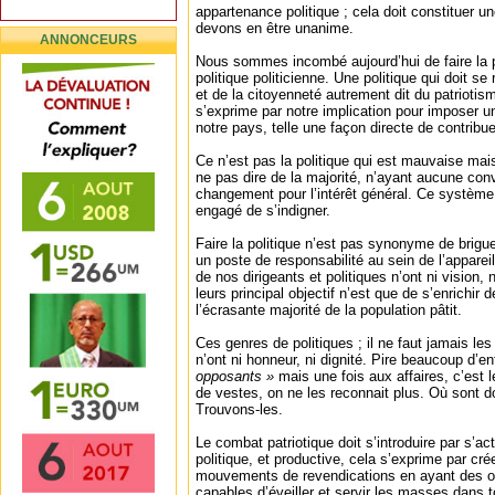
appartenance politique ; cela doit constituer un
devons en être unanime.
ANNONCEURS
Nous sommes incombé aujourd’hui de faire la po
politique politicienne. Une politique qui doit s
et de la citoyenneté autrement dit du patriotism
s’exprime par notre implication pour imposer
notre pays, telle une façon directe de contribu
Ce n’est pas la politique qui est mauvaise mai
ne pas dire de la majorité, n’ayant aucune conv
changement pour l’intérêt général. Ce systè
engagé de s’indigner.
Faire la politique n’est pas synonyme de brigue
un poste de responsabilité au sein de l’apparei
de nos dirigeants et politiques n’ont ni vision, n
leurs principal objectif n’est que de s’enrichir 
l’écrasante majorité de la population pâtit.
Ces genres de politiques ; il ne faut jamais les s
n’ont ni honneur, ni dignité. Pire beaucoup d’e
opposants »
mais une fois aux affaires, c’est 
de vestes, on ne les reconnait plus. Où sont 
Trouvons-les.
Le combat patriotique doit s’introduire par s’ac
politique, et productive, cela s’exprime par cr
mouvements de revendications en ayant des obj
capables d’éveiller et servir les masses dans 