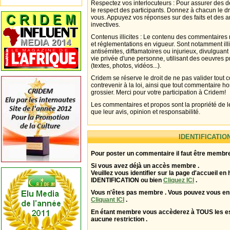
Respectez vos interlocuteurs : Pour assurer des d
le respect des participants. Donnez à chacun le d
vous. Appuyez vos réponses sur des faits et des 
invectives.
Contenus illicites : Le contenu des commentaires n
et réglementations en vigueur. Sont notamment illi
antisémites, diffamatoires ou injurieux, divulguant
vie privée d'une personne, utilisant des oeuvres p
(textes, photos, vidéos...).
Cridem se réserve le droit de ne pas valider tout
contrevenir à la loi, ainsi que tout commentaire h
grossier. Merci pour votre participation à Cridem!
Les commentaires et propos sont la propriété de l
que leur avis, opinion et responsabilité.
IDENTIFICATIO
Pour poster un commentaire il faut être membre
Si vous avez déjà un accès membre .
Veuillez vous identifier sur la page d'accueil en 
IDENTIFICATION ou bien
Cliquez ICI
.
Vous n'êtes pas membre . Vous pouvez vous enr
Cliquant ICI
.
En étant membre vous accèderez à TOUS les 
aucune restriction .