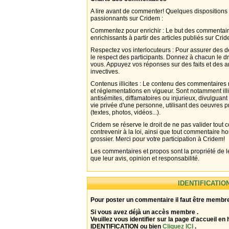
A lire avant de commenter! Quelques dispositions
passionnants sur Cridem :
Commentez pour enrichir : Le but des commentair
enrichissants à partir des articles publiés sur Cri
Respectez vos interlocuteurs : Pour assurer des d
le respect des participants. Donnez à chacun le d
vous. Appuyez vos réponses sur des faits et des 
invectives.
Contenus illicites : Le contenu des commentaires n
et réglementations en vigueur. Sont notamment illi
antisémites, diffamatoires ou injurieux, divulguant
vie privée d'une personne, utilisant des oeuvres p
(textes, photos, vidéos...).
Cridem se réserve le droit de ne pas valider tout
contrevenir à la loi, ainsi que tout commentaire h
grossier. Merci pour votre participation à Cridem!
Les commentaires et propos sont la propriété de l
que leur avis, opinion et responsabilité.
IDENTIFICATIO
Pour poster un commentaire il faut être membre
Si vous avez déjà un accès membre .
Veuillez vous identifier sur la page d'accueil en 
IDENTIFICATION ou bien
Cliquez ICI
.