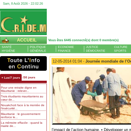
Sam, 8 Août 2026 -
22:02:27
ACCUEIL
Vous êtes 6445 connecté(s) dont 0 membre(s)
SANTÉ
POLITIQUE
ECONOMIE
JUSTICE
CULTURE
HYGIÈNE
GÉNÉRALE
FINANCE
DÉMOCRATIE
SPORTS
12-05-2014 01:04 -
Journée mondiale de l’O
/30 jours
+ Lus/7 jours
Pour une retraite digne en
Mauritanie : relever...
Trois étudiants mauritaniens au
cœur de...
Nouakchott face à la montée de
l’insécurité...
Mauritanie : le gouvernement
renforce le...
La mémoire effacée : quand la
mairie de...
l’impact de l’action humaine. • Développer un 