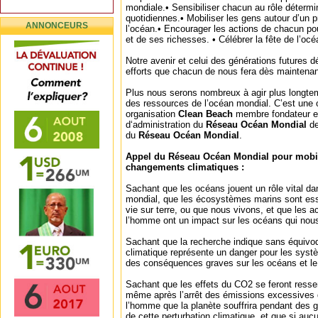
mondiale.• Sensibiliser chacun au rôle détermi
quotidiennes.• Mobiliser les gens autour d’un p
ANNONCEURS
l’océan.• Encourager les actions de chacun pou
et de ses richesses. • Célébrer la fête de l’océa
Notre avenir et celui des générations futures 
efforts que chacun de nous fera dès maintenan
Plus nous serons nombreux à agir plus longte
des ressources de l’océan mondial. C’est une 
organisation
Clean Beach
membre fondateur e
d‘administration du
Réseau Océan Mondial
de
du
Réseau Océan Mondial
.
Appel du Réseau Océan Mondial pour mobili
changements climatiques :
Sachant que les océans jouent un rôle vital dan
mondial, que les écosystèmes marins sont esse
vie sur terre, ou que nous vivons, et que les a
l’homme ont un impact sur les océans qui nous
Sachant que la recherche indique sans équiv
climatique représente un danger pour les syst
des conséquences graves sur les océans et le
Sachant que les effets du CO2 se feront resse
même après l’arrêt des émissions excessives
l’homme que la planète souffrira pendant des
de cette perturbation climatique, et que si auc