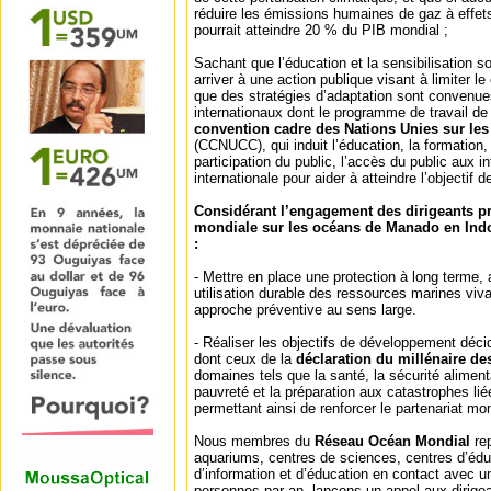
réduire les émissions humaines de gaz à effets
pourrait atteindre 20 % du PIB mondial ;
Sachant que l’éducation et la sensibilisation s
arriver à une action publique visant à limiter l
que des stratégies d’adaptation sont convenues
internationaux dont le programme de travail de
convention cadre des Nations Unies sur le
(CCNUCC), qui induit l’éducation, la formation, l
participation du public, l’accès du public aux i
internationale pour aider à atteindre l’objectif 
Considérant l’engagement des dirigeants pr
mondiale sur les océans de Manado en Indo
:
- Mettre en place une protection à long terme, 
utilisation durable des ressources marines viva
approche préventive au sens large.
- Réaliser les objectifs de développement décid
dont ceux de la
déclaration du millénaire d
domaines tels que la santé, la sécurité alimenta
pauvreté et la préparation aux catastrophes li
permettant ainsi de renforcer le partenariat mo
Nous membres du
Réseau Océan Mondial
re
aquariums, centres de sciences, centres d’édu
d’information et d’éducation en contact avec u
personnes par an, lançons un appel aux dirig