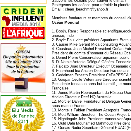
Sauvons les Océans pour sauver le climat !
Protégeons les océans pour refroidir la planète
Email : clean_beachmr@yahoo.fr
Membres fondateurs et membres du conseil d'
Océan Mondial
1. Boojh, Ram ; Responsable scientifique,ecolo
unesco, Inde
2. Boyle Paul vice président Aquariums Etats 
3. Causer Mike Gérant Mica consulting Aquari
4. Cousteau Jean Michel President Océan Futu
President du comite d’honneur du Réseau Océ
5. Demol Pierre Conservateur aquarium public 
6. Di Natale Antonio Délégué Général Fondazio
7. Falcato Joao Directeur Exécutif Océanario d
8. Fearnhead lex Ancien Directeur two oceans
9. Godelman Ernesto President CeDePESCA Ma
10. Gaspar Cécile Vétérinaire Directeur scient
Presidente fondation sans but lucratif ; te ma
Française
11. Jones Martin Représentant du Réseau Océa
Ancien Directeur Reef HQ Australie
12. Morcier Daniel Fondateur et Délégue Gener
sous marine France
13. Monteils Fabien President Acroporis Franc
14. Mott William Directeur The Ocean Projet E
15. Nightingale John President Vancouver Aq
16. Ould Dahi Mouhamed Mahmoud President 
17. Ounais Nadia Secrétaire Géneral EUAC (E