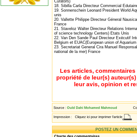
Curators)
18. Sibilla Carla Directeur Commercial Edutain
19. Sonnenschein Leonard President World A
unis
20. Vallette Philippe Directeur Géneral Nausica
France
21. Staveloz Walter Directeur Relations Inter
of science technology Centers) Etats Unis
22. Van Den Sande Paul Directeur Exécutif Int
Belgium et EUAC(European union of Aquarium 
23. Secretariat General Cira Manuel Responsab
national de la mer) France
Les articles, commentaires 
propriété de leur(s) auteur(s
leur avis, opinion et r
Source :
Ould Dahi Mohamed Mahmoud
Co
Impression :
Cliquez ici pour imprimer l'article
POSTEZ UN COMMEN
Charte des commentaires