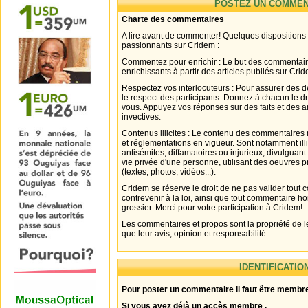
POSTEZ UN COMMEN
Charte des commentaires
A lire avant de commenter! Quelques dispositions
passionnants sur Cridem :
Commentez pour enrichir : Le but des commentair
enrichissants à partir des articles publiés sur Cri
Respectez vos interlocuteurs : Pour assurer des d
le respect des participants. Donnez à chacun le d
vous. Appuyez vos réponses sur des faits et des 
invectives.
Contenus illicites : Le contenu des commentaires n
et réglementations en vigueur. Sont notamment illi
antisémites, diffamatoires ou injurieux, divulguant
vie privée d'une personne, utilisant des oeuvres p
(textes, photos, vidéos...).
Cridem se réserve le droit de ne pas valider tout
contrevenir à la loi, ainsi que tout commentaire h
grossier. Merci pour votre participation à Cridem!
Les commentaires et propos sont la propriété de l
que leur avis, opinion et responsabilité.
IDENTIFICATIO
Pour poster un commentaire il faut être membre
Si vous avez déjà un accès membre .