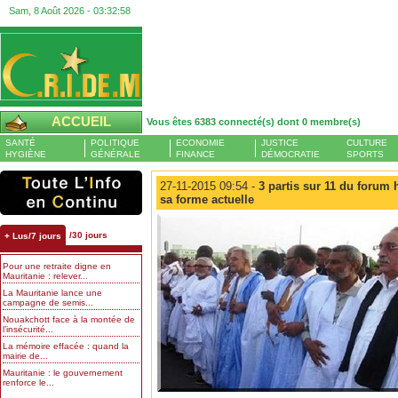
Sam, 8 Août 2026 -
03:32:58
ACCUEIL
Vous êtes 6383 connecté(s) dont 0 membre(s)
SANTÉ
POLITIQUE
ECONOMIE
JUSTICE
CULTURE
HYGIÈNE
GÉNÉRALE
FINANCE
DÉMOCRATIE
SPORTS
27-11-2015 09:54 -
3 partis sur 11 du forum 
sa forme actuelle
/30 jours
+ Lus/7 jours
Pour une retraite digne en
Mauritanie : relever...
La Mauritanie lance une
campagne de semis...
Nouakchott face à la montée de
l’insécurité...
La mémoire effacée : quand la
mairie de...
Mauritanie : le gouvernement
renforce le...