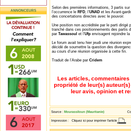
Selon des premières informations, 3 partis sur
ANNONCEURS
l’occurrence le
RFD
, l’
UNAD
et les Avant-gardi
des concertations directes avec le pouvoir.
Une position non accréditée par le parti dirigé 
tranché dans ces positionnements des partis 
par
Tawassoul
et l’
Ufp
envisagent rejoindre la
Le forum avait tenu hier jeudi une réunion expr
décidé de soumettre la question des divergen
au cours d’une réunion organisée à cette fin.
Traduit de l’Arabe par
Cridem
Les articles, commentaires 
propriété de leur(s) auteur(s
leur avis, opinion et r
Source :
Mourassiloun (Mauritanie)
Co
Impression :
Cliquez ici pour imprimer l'article