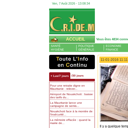
Ven, 7 Août 2026 -
13:08:34
ACCUEIL
Vous êtes 4834 conn
SANTÉ
POLITIQUE
ECONOMIE
HYGIÈNE
GÉNÉRALE
FINANCE
11-01-2016 11:11
/30 jours
+ Lus/7 jours
Pour une retraite digne en
Mauritanie : relever...
Aéroport de Nouakchott : baisse
des tarifs du...
La Mauritanie lance une
campagne de semis...
Nouakchott face à la montée de
l’insécurité...
La mémoire effacée : quand la
mairie de...
Il y a quelque tem