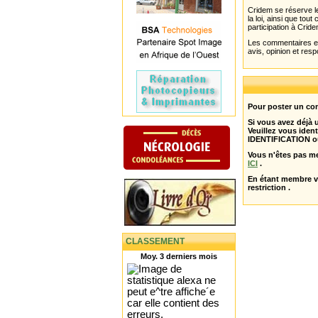
Cridem se réserve le
la loi, ainsi que to
participation à Cride
Les commentaires et 
avis, opinion et resp
Pour poster un com
Si vous avez déjà
Veuillez vous ident
IDENTIFICATION o
Vous n'êtes pas m
ICI
.
En étant membre 
restriction .
CLASSEMENT
Moy. 3 derniers mois