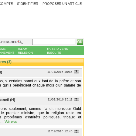
COMPTE
S'IDENTIFIER
PROPOSER UN ARTICLE
CHERCHER
SME
ISLAM
FAITS DIVERS
NNEMENT
RELIGION
INSOLITE
es (3)
H)
11/01/2016 16:46
, si certains parmi eux font de la prière et son
 qu'ils bénéficient chaque mois d'un salaire de
M
nefi (H)
11/01/2016 15:11
ons seulement, comme l'a dit monsieur Ould
le premier ministre, que la religion reste en
 problèmes d'intérêts politiques, tribaux et
.
…
Voir plus
11/01/2016 12:45