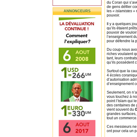
du Coran qui s’avér
de gens défiler c
ANNONCEURS
les
« islamistes »
r
pouvoir.
Il y a quelques jou
qu’ils étaient prê
pouvoir de vouloir f
l’enseignement du 
pour défendre la p
Du coup nous avon
riches voulaient qu
tant, leurs contrat
qu’ils possèdent c
Surtout que la cau
4 écoles coraniqu
d’autorisation adm
d’enseignement co
Seulement, on n’a
vous touchez à nos
point l’Islam qui l
des centaines de 
vient souvent du
G
grandes surfaces, d
tout un commerce
Ces messieurs ne b
ont pour cela un p