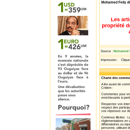
Mohamed Feily di
Les art
propriété d
Source :
Mohamed Fe
Impression :
Cliquez
Charte des comme
A lire avant de com
Cridem :
Commentez pour enri
enrichissants à parti
Respectez vos interl
respect des partici
vos réponses sur de
Contenus illicites :
réglementations en v
diffamatoires ou inju
personne, utilisant d