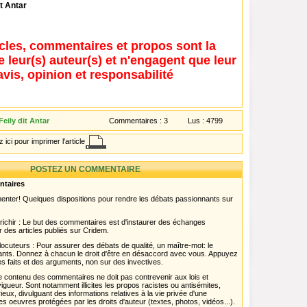
t Antar
icles, commentaires et propos sont la
e leur(s) auteur(s) et n'engagent que leur
avis, opinion et responsabilité
ily dit Antar
Commentaires :
3
Lus :
4799
 ici pour imprimer l'article
POSTEZ UN COMMENTAIRE
ntaires
menter! Quelques dispositions pour rendre les débats passionnants sur
chir : Le but des commentaires est d'instaurer des échanges
r des articles publiés sur Cridem.
ocuteurs : Pour assurer des débats de qualité, un maître-mot: le
pants. Donnez à chacun le droit d'être en désaccord avec vous. Appuyez
s faits et des arguments, non sur des invectives.
 Le contenu des commentaires ne doit pas contrevenir aux lois et
igueur. Sont notamment illicites les propos racistes ou antisémites,
rieux, divulguant des informations relatives à la vie privée d'une
es oeuvres protégées par les droits d'auteur (textes, photos, vidéos...).