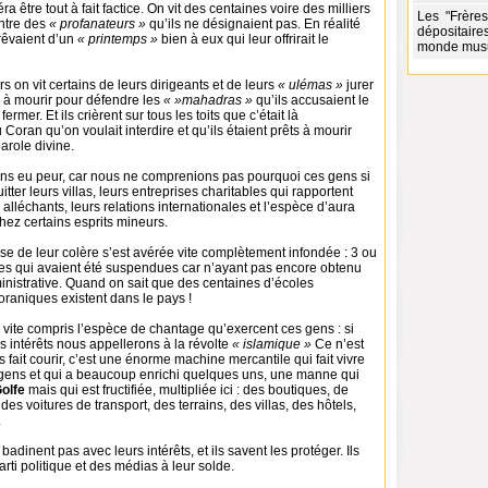
a être tout à fait factice. On vit des centaines voire des milliers
Les "Frères
ontre des
« profanateurs »
qu’ils ne désignaient pas. En réalité
dépositaire
êvaient d’un
« printemps »
bien à eux qui leur offrirait le
monde musu
rs on vit certains de leurs dirigeants et de leurs
« ulémas »
jurer
ts à mourir pour défendre les
« »mahadras »
qu’ils accusaient le
ermer. Et ils crièrent sur tous les toits que c’était là
Coran qu’on voulait interdire et qu’ils étaient prêts à mourir
arole divine.
s eu peur, car nous ne comprenions pas pourquoi ces gens si
itter leurs villas, leurs entreprises charitables qui rapportent
s alléchants, leurs relations internationales et l’espèce d’aura
hez certains esprits mineurs.
se de leur colère s’est avérée vite complètement infondée : 3 ou
es qui avaient été suspendues car n’ayant pas encore obtenu
inistrative. Quand on sait que des centaines d’écoles
raniques existent dans le pays !
 vite compris l’espèce de chantage qu’exercent ces gens : si
 intérêts nous appellerons à la révolte
« islamique »
Ce n’est
es fait courir, c’est une énorme machine mercantile qui fait vivre
gens et qui a beaucoup enrichi quelques uns, une manne qui
olfe
mais qui est fructifiée, multipliée ici : des boutiques, de
es voitures de transport, des terrains, des villas, des hôtels,
.
adinent pas avec leurs intérêts, et ils savent les protéger. Ils
arti politique et des médias à leur solde.