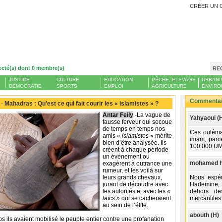
CRÉER UN 
ecté(s) dont 0 membre(s)
RE
JUSTICE
CULTURE
EDUCATION
PÊCHE, ELEVAGE
URBANI
DÉMOCRATIE
SPORTS
EMPLOI
AGRICULTURE
ENVIRO
Commentair
 -
Mahadras : Qu’est ce qui fait courir les « islamistes » ?
Antar Feily
-La vague de
Yahyaoui (
fausse ferveur qui secoue
de temps en temps nos
Ces oulémas
amis
« islamistes »
mérite
imam, parce
bien d’être analysée. Ils
100 000 U
créent à chaque période
un événement ou
mohamed ha
exagèrent à outrance une
rumeur, et les voilà sur
leurs grands chevaux,
Nous espér
jurant de découdre avec
Hademine, 
les autorités et avec les
«
dehors des
laïcs »
qui se cacheraient
mercantiles
au sein de l’élite.
abouth (H)
ps ils avaient mobilisé le peuple entier contre une profanation