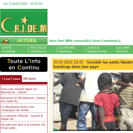
Jeu, 6 Août 2026 -
19:22:53
ACCUEIL
Vous êtes 4864 connecté(s) dont 0 membre(s)
SANTÉ
POLITIQUE
ECONOMIE
JUSTICE
CULTURE
HYGIÈNE
GÉNÉRALE
FINANCE
DÉMOCRATIE
SPORTS
20-01-2016 18:45 -
Société/ les petits Harati
handicap dans leur pays
/30 jours
+ Lus/7 jours
Pour une retraite digne en
Mauritanie : relever...
Aéroport de Nouakchott : baisse
des tarifs du...
La Mauritanie lance une
campagne de semis...
La mémoire effacée : quand la
mairie de...
Nouakchott face à la montée de
l’insécurité...