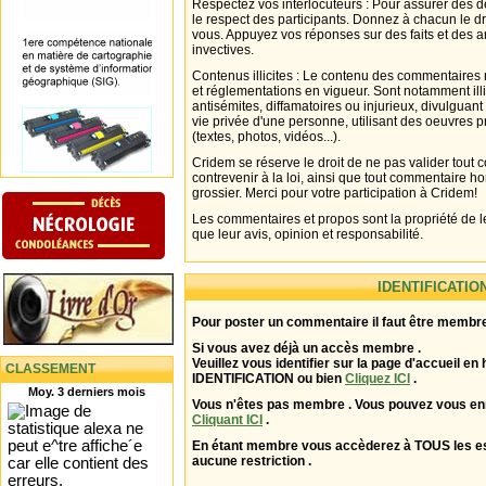
Respectez vos interlocuteurs : Pour assurer des d
le respect des participants. Donnez à chacun le d
vous. Appuyez vos réponses sur des faits et des 
invectives.
Contenus illicites : Le contenu des commentaires n
et réglementations en vigueur. Sont notamment illi
antisémites, diffamatoires ou injurieux, divulguant
vie privée d'une personne, utilisant des oeuvres p
(textes, photos, vidéos...).
Cridem se réserve le droit de ne pas valider tout
contrevenir à la loi, ainsi que tout commentaire h
grossier. Merci pour votre participation à Cridem!
Les commentaires et propos sont la propriété de l
que leur avis, opinion et responsabilité.
IDENTIFICATIO
Pour poster un commentaire il faut être membre
Si vous avez déjà un accès membre .
Veuillez vous identifier sur la page d'accueil en 
CLASSEMENT
IDENTIFICATION ou bien
Cliquez ICI
.
Moy. 3 derniers mois
Vous n'êtes pas membre . Vous pouvez vous enr
Cliquant ICI
.
En étant membre vous accèderez à TOUS les 
aucune restriction .