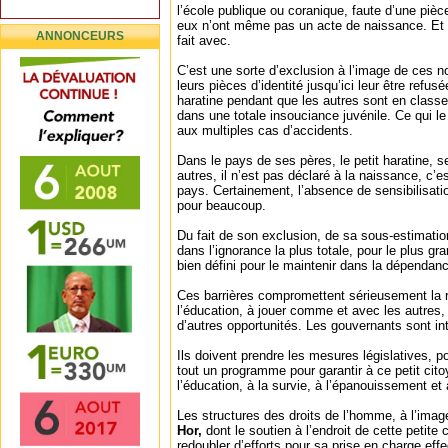
l’école publique ou coranique, faute d’une pièce 
eux n’ont même pas un acte de naissance. Et
ANNONCEURS
fait avec.
C’est une sorte d’exclusion à l’image de ces 
leurs pièces d’identité jusqu’ici leur être refusé
haratine pendant que les autres sont en class
dans une totale insouciance juvénile. Ce qui le
aux multiples cas d’accidents.
Dans le pays de ses pères, le petit haratine, s
autres, il n’est pas déclaré à la naissance, c’
pays. Certainement, l’absence de sensibilisati
pour beaucoup.
Du fait de son exclusion, de sa sous-estimation
dans l’ignorance la plus totale, pour le plus gr
bien défini pour le maintenir dans la dépendance
Ces barrières compromettent sérieusement la ré
l’éducation, à jouer comme et avec les autres,
d’autres opportunités. Les gouvernants sont in
Ils doivent prendre les mesures législatives, p
tout un programme pour garantir à ce petit citoy
l’éducation, à la survie, à l’épanouissement et à
Les structures des droits de l’homme, à l’ima
Hor,
dont le soutien à l’endroit de cette petite 
redoubler d’efforts pour sa prise en charge effec